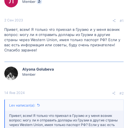
Member
м
а
ы
л
а
2 Сен 2023
#1
Привет, всем! Я только что приехал в Грузию и у меня возник
вопрос: могу ли я отправить доллары из Грузии в другие
страны через Western Union, имея только паспорт РФ? Если у
вас есть информация или советы, буду очень признателен!
Спасибо заранее!
Alyona Golubeva
Member
14 Янв 2024
#2
Lev написал(а):
Привет, всем! Я только что приехал в Грузию и у меня возник
вопрос: могу ли я отправить доллары из Грузии в другие страны
через Western Union, имея только паспорт РФ? Если у вас есть