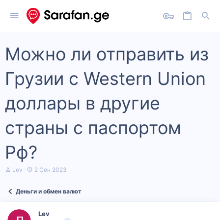
Можно ли отправить из
Грузии с Western Union
доллары в другие
страны с паспортом
Рф?
А
Д
Lev
2 Сен 2023
в
а
т
т
Деньги и обмен валют
о
а
р
н
т
а
Lev
е
ч