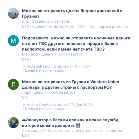
Можно ли отправить цветы Яндекс доставкой в
Грузию?
Яна
Сувениры и ремесло
Elenohka
8 Июл 2025
Сувениры и ремесло
3
Подскажите, можно ли отправить наличные деньги
на счет TBC другого человека, придя в банк с
паспортом, если у меня нет счета TBC?
Мария12
Деньги и обмен валют
4
ViolettaPetrovna
31 Дек 2025
Деньги и обмен валют
Можно ли отправить из Грузии с Western Union
доллары в другие страны с паспортом Рф?
Лари
Деньги и обмен валют
1
Алëна Голубева
23 Дек 2023
Деньги и обмен валют
🚗Эвакуатор в Батуми или как я искал службу,
которой можно доверять 🆘
Александр Т
Как выбрать услугу: советы и чек‑листы
0