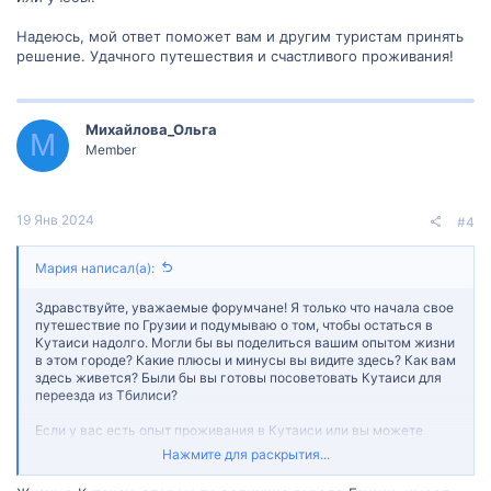
Надеюсь, мой ответ поможет вам и другим туристам принять
решение. Удачного путешествия и счастливого проживания!
Михайлова_Ольга
М
Member
19 Янв 2024
#4
Мария написал(а):
Здравствуйте, уважаемые форумчане! Я только что начала свое
путешествие по Грузии и подумываю о том, чтобы остаться в
Кутаиси надолго. Могли бы вы поделиться вашим опытом жизни
в этом городе? Какие плюсы и минусы вы видите здесь? Как вам
здесь живется? Были бы вы готовы посоветовать Кутаиси для
переезда из Тбилиси?
Если у вас есть опыт проживания в Кутаиси или вы можете
поделиться советами для тех, кто думает об этом, пожалуйста,
Нажмите для раскрытия...
напишите ответ и поделитесь своими мыслями. Это поможет
мне и другим туристам принять более обоснованное решение.