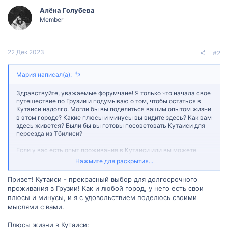
Алëна Голубева
Member
22 Дек 2023
#2
Мария написал(а):
Здравствуйте, уважаемые форумчане! Я только что начала свое
путешествие по Грузии и подумываю о том, чтобы остаться в
Кутаиси надолго. Могли бы вы поделиться вашим опытом жизни
в этом городе? Какие плюсы и минусы вы видите здесь? Как вам
здесь живется? Были бы вы готовы посоветовать Кутаиси для
переезда из Тбилиси?
Если у вас есть опыт проживания в Кутаиси или вы можете
поделиться советами для тех, кто думает об этом, пожалуйста,
Нажмите для раскрытия...
напишите ответ и поделитесь своими мыслями. Это поможет
мне и другим туристам принять более обоснованное решение.
Привет! Кутаиси - прекрасный выбор для долгосрочного
проживания в Грузии! Как и любой город, у него есть свои
плюсы и минусы, и я с удовольствием поделюсь своими
мыслями с вами.
Плюсы жизни в Кутаиси: