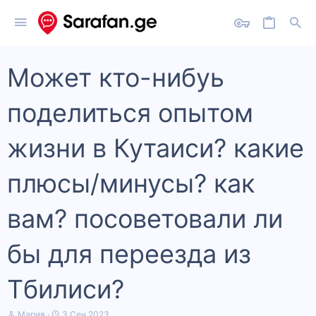
Может кто-нибуь
поделиться опытом
жизни в Кутаиси? какие
плюсы/минусы? как
вам? посоветовали ли
бы для переезда из
Тбилиси?
А
Д
Мария
3 Сен 2023