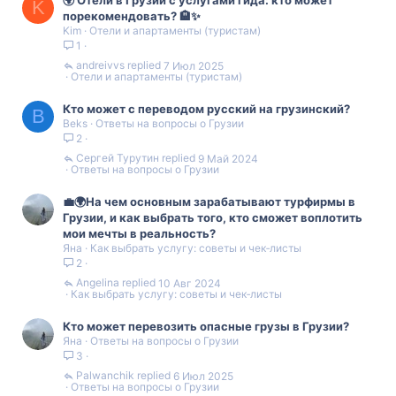
K
порекомендовать? 🏨✨
Kim
Отели и апартаменты (туристам)
1
andreivvs
7 Июл 2025
Отели и апартаменты (туристам)
Кто может с переводом русский на грузинский?
B
Beks
Ответы на вопросы о Грузии
2
Сергей Турутин
9 Май 2024
Ответы на вопросы о Грузии
💼🌍На чем основным зарабатывают турфирмы в
Грузии, и как выбрать того, кто сможет воплотить
мои мечты в реальность?
Яна
Как выбрать услугу: советы и чек‑листы
2
Angelina
10 Авг 2024
Как выбрать услугу: советы и чек‑листы
Кто может перевозить опасные грузы в Грузии?
Яна
Ответы на вопросы о Грузии
3
Palwanchik
6 Июл 2025
Ответы на вопросы о Грузии