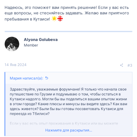
Надеюсь, это поможет вам принять решение! Если у вас есть
еще вопросы, не стесняйтесь задавать. Желаю вам приятного
пребывания в Кутаиси!
Alyona Golubeva
Member
14 Янв 2024
#3
Мария написал(а):
Здравствуйте, уважаемые форумчане! Я только что начала свое
путешествие по Грузии и подумываю о том, чтобы остаться в
Кутаиси надолго. Могли бы вы поделиться вашим опытом жизни
в этом городе? Какие плюсы и минусы вы видите здесь? Как вам
здесь живется? Были бы вы готовы посоветовать Кутаиси для
переезда из Тбилиси?
Если у вас есть опыт проживания в Кутаиси или вы можете
поделиться советами для тех, кто думает об этом, пожалуйста,
Нажмите для раскрытия...
напишите ответ и поделитесь своими мыслями. Это поможет