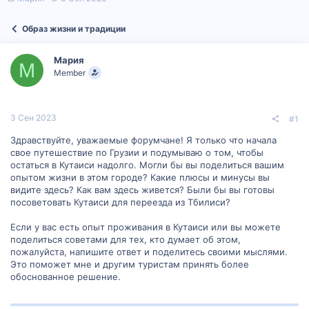
в
а
т
т
Образ жизни и традиции
о
а
р
н
т
а
Мария
е
ч
М
Member
м
а
ы
л
а
3 Сен 2023
#1
Здравствуйте, уважаемые форумчане! Я только что начала
свое путешествие по Грузии и подумываю о том, чтобы
остаться в Кутаиси надолго. Могли бы вы поделиться вашим
опытом жизни в этом городе? Какие плюсы и минусы вы
видите здесь? Как вам здесь живется? Были бы вы готовы
посоветовать Кутаиси для переезда из Тбилиси?
Если у вас есть опыт проживания в Кутаиси или вы можете
поделиться советами для тех, кто думает об этом,
пожалуйста, напишите ответ и поделитесь своими мыслями.
Это поможет мне и другим туристам принять более
обоснованное решение.