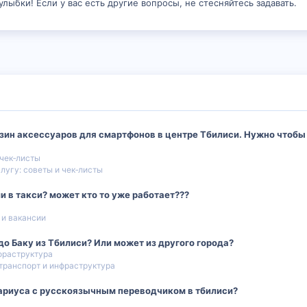
лыбки! Если у вас есть другие вопросы, не стесняйтесь задавать.
ин аксессуаров для смартфонов в центре Тбилиси. Нужно чтобы 
 чек‑листы
лугу: советы и чек‑листы
и в такси? может кто то уже работает???
 и вакансии
до Баку из Тбилиси? Или может из другого города?
фраструктура
ранспорт и инфраструктура
тариуса с русскоязычным переводчиком в тбилиси?