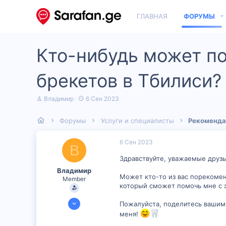
ГЛАВНАЯ
ФОРУМЫ
Кто-нибудь может по
брекетов в Тбилиси?
А
Д
Владимир
6 Сен 2023
в
а
т
т
Форумы
Услуги и специалисты
Рекоменда
о
а
р
н
т
а
6 Сен 2023
В
е
ч
м
а
Здравствуйте, уважаемые друзь
ы
л
Владимир
а
Может кто-то из вас порекомен
Member
который сможет помочь мне с э
31 Авг 2023
Пожалуйста, поделитесь вашими
50
меня!
2