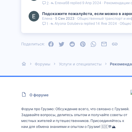
Елена68
9 Апр 2024
Рекомендации 
2
Подскажите пожалуйста, если можно в аэроп
Елена
5 Сен 2023
Общественный транспорт и ин
Alyona Golubeva
14 Янв 2024
Общест
1
Facebook
Twitter
Reddit
Pinterest
WhatsApp
Электронная
Ссылка
Поделиться:
Форумы
Услуги и специалисты
Рекоменда
О форуме
Форум про Грузию: Обсуждение всего, что связано с Грузией.
Задавайте вопросы, делитесь опытом и получайте советы от
местных жителей и путешественников. Присоединяйтесь к
нам для обмена знаниями и опытом о Грузии! 🇬🇪💬🏔️