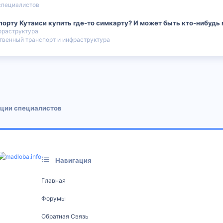
специалистов
орту Кутаиси купить где-то симкарту? И может быть кто-нибудь
фраструктура
венный транспорт и инфраструктура
 почта
ции специалистов
Навигация
Главная
Форумы
Обратная Связь