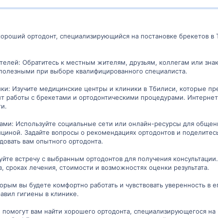
хороший ортодонт, специализирующийся на постановке брекетов в 
телей: Обратитесь к местным жителям, друзьям, коллегам или зна
 полезными при выборе квалифицированного специалиста.
ки: Изучите медицинские центры и клиники в Тбилиси, которые пре
т работы с брекетами и ортодонтическими процедурами. Интернет-
и.
вами: Используйте социальные сети или онлайн-ресурсы для обще
циной. Задайте вопросы о рекомендациях ортодонтов и поделитес
овать вам опытного ортодонта.
руйте встречу с выбранным ортодонтов для получения консультации
, сроках лечения, стоимости и возможностях оценки результата.
торым вы будете комфортно работать и чувствовать уверенность в 
авил гигиены в клинике.
 помогут вам найти хорошего ортодонта, специализирующегося на