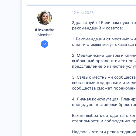
6
12 Ноя 2023
Здравствуйте! Если вам нужен 
рекомендаций и советов:
Alexandra
Member
1. Рекомендации от местных жи
2 Сен 2023
опыт и отзывы могут оказаться
389
2. Медицинские центры и клини
23
выбранный ортодонт имеет опы
18
представление о качестве услуг
3. Связь с местными сообщест
связанными с здоровьем и меди
сообщества сможет порекоменд
4. Личная консультация: Плани
процедуре постановки брекетов
Важно выбрать ортодонта, с ко
стерильности и соблюдению пр
Надеюсь, что эти рекомендации