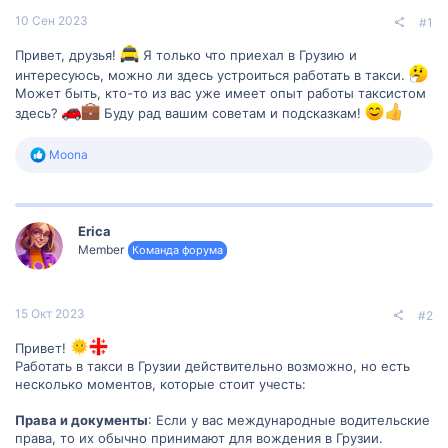
10 Сен 2023
#1
Привет, друзья!
Я только что приехал в Грузию и
интересуюсь, можно ли здесь устроиться работать в такси.
Может быть, кто-то из вас уже имеет опыт работы таксистом
здесь?
Буду рад вашим советам и подсказкам!
Р
Moona
е
а
к
ц
Erica
и
и
Member
Команда форума
:
15 Окт 2023
#2
Привет!
Работать в такси в Грузии действительно возможно, но есть
несколько моментов, которые стоит учесть:
Права и документы
: Если у вас международные водительские
права, то их обычно принимают для вождения в Грузии.