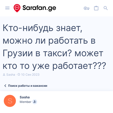
Кто-нибудь знает,
можно ли работать в
Грузии в такси? может
кто то уже работает???
А
Д
Sasha
10 Сен 2023
в
а
т
т
Поиск работы и вакансии
о
а
р
н
т
а
Sasha
е
ч
S
Member
м
а
ы
л
а