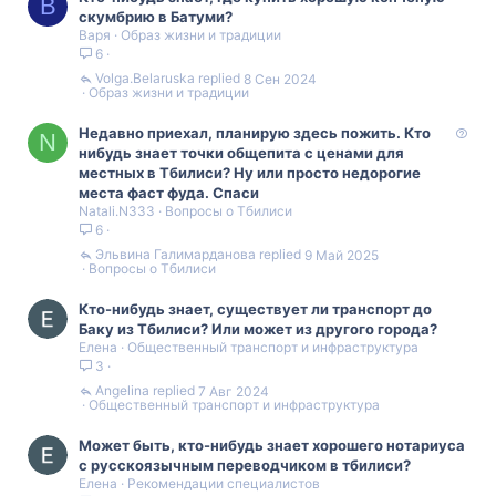
В
скумбрию в Батуми?
Варя
Образ жизни и традиции
6
Volga.Belaruska
8 Сен 2024
Образ жизни и традиции
В
Недавно приехал, планирую здесь пожить. Кто
N
о
нибудь знает точки общепита с ценами для
п
местных в Тбилиси? Ну или просто недорогие
р
места фаст фуда. Спаси
Natali.N333
Вопросы о Тбилиси
о
6
с
Эльвина Галимарданова
9 Май 2025
Вопросы о Тбилиси
Кто-нибудь знает, существует ли транспорт до
Баку из Тбилиси? Или может из другого города?
Елена
Общественный транспорт и инфраструктура
3
Angelina
7 Авг 2024
Общественный транспорт и инфраструктура
Может быть, кто-нибудь знает хорошего нотариуса
с русскоязычным переводчиком в тбилиси?
Елена
Рекомендации специалистов