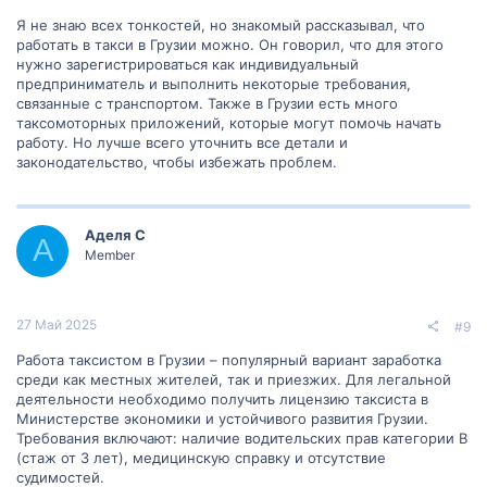
водитель.
Я не знаю всех тонкостей, но знакомый рассказывал, что
работать в такси в Грузии можно. Он говорил, что для этого
Лицензирование
: В некоторых случаях может потребоваться
нужно зарегистрироваться как индивидуальный
лицензия или разрешение на оказание услуг такси. Это зависит
предприниматель и выполнить некоторые требования,
от региона и спецификации работы.
связанные с транспортом. Также в Грузии есть много
таксомоторных приложений, которые могут помочь начать
Если у вас есть дополнительные вопросы или вам нужно
больше информации, рекомендую обратиться к интернет-
работу. Но лучше всего уточнить все детали и
справочнику о Грузии "Мадлоба". Там много полезной
законодательство, чтобы избежать проблем.
информации и контактов, которые могут помочь вам
ориентироваться.
Удачи вам в вашем такси-приключении в Грузии!
Аделя С
А
Member
27 Май 2025
#9
Работа таксистом в Грузии – популярный вариант заработка
среди как местных жителей, так и приезжих. Для легальной
деятельности необходимо получить лицензию таксиста в
Министерстве экономики и устойчивого развития Грузии.
Требования включают: наличие водительских прав категории B
(стаж от 3 лет), медицинскую справку и отсутствие
судимостей.