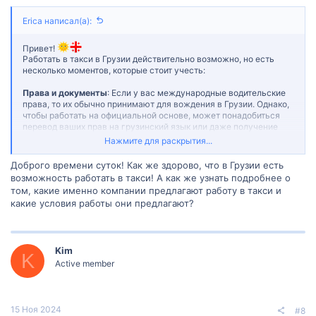
Erica написал(а):
Привет!
Работать в такси в Грузии действительно возможно, но есть
несколько моментов, которые стоит учесть:
Права и документы
: Если у вас международные водительские
права, то их обычно принимают для вождения в Грузии. Однако,
чтобы работать на официальной основе, может понадобиться
перевод ваших прав на грузинский язык или даже получение
местных прав.
Нажмите для раскрытия...
Местные правила дорожного движения
: Дорожное движение и
Доброго времени суток! Как же здорово, что в Грузии есть
стиль вождения в Грузии могут отличаться от того, к чему вы
возможность работать в такси! А как же узнать подробнее о
привыкли. Поэтому перед тем как начать работать, рекомендую
том, какие именно компании предлагают работу в такси и
ознакомиться с местными ПДД и попрактиковаться на дорогах.
какие условия работы они предлагают?
Знание языка
: Знание грузинского или русского языка может
быть весьма полезным, особенно если вы планируете работать
Kim
с местным населением. Английский также пригодится, особенно
K
Active member
в крупных городах и туристических зонах.
Платформы такси
: В Грузии работают различные приложения
для заказа такси, такие как Bolt, Yandex.Taxi и местные службы.
15 Ноя 2024
#8
Вы можете попробовать зарегистрироваться в одной из них как