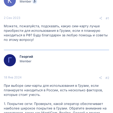
Member
м
а
ы
л
а
2 Сен 2023
#1
Можете, пожалуйста, подсказать, какую сим-карту лучше
приобрести для использования в Грузии, если я планирую
находиться в РФ? Буду благодарен за любую помощь и советы
по этому вопросу!
Георгий
Г
Member
18 Янв 2024
#2
При выборе сим-карты для использования в Грузии, если
планируете находиться в России, есть несколько факторов,
которые стоит учесть.
1. Покрытие сети: Проверьте, какой оператор обеспечивает
наиболее широкое покрытие в Грузии. Обратите внимание на
операторов, таких как MagtiCom, Beeline, Geocell и другие,