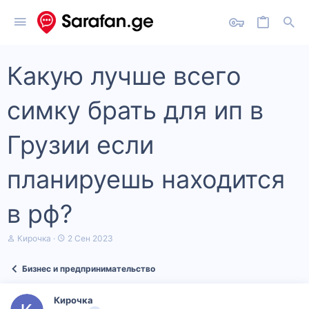
Какую лучше всего
симку брать для ип в
Грузии если
планируешь находится
в рф?
А
Д
Кирочка
2 Сен 2023
в
а
т
т
Бизнес и предпринимательство
о
а
р
н
т
а
Кирочка
е
ч