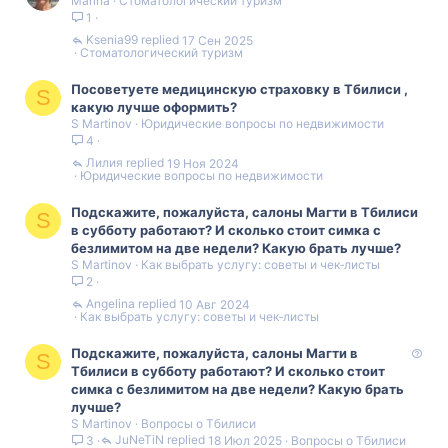
Marina
Стоматологический туризм
1
Ksenia99
17 Сен 2025
Стоматологический туризм
Посоветуете медицинскую страховку в Тбилиси ,
S
какую лучше оформить?
S Martinov
Юридические вопросы по недвижимости
4
Лилия
19 Ноя 2024
Юридические вопросы по недвижимости
Подскажите, пожалуйста, салоны Магти в Тбилиси
S
в субботу работают? И сколько стоит симка с
безлимитом на две недели? Какую брать лучше?
S Martinov
Как выбрать услугу: советы и чек‑листы
2
Angelina
10 Авг 2024
Как выбрать услугу: советы и чек‑листы
В
Подскажите, пожалуйста, салоны Магти в
S
о
Тбилиси в субботу работают? И сколько стоит
п
симка с безлимитом на две недели? Какую брать
р
лучше?
S Martinov
Вопросы о Тбилиси
о
JuNeTiN
18 Июл 2025
Вопросы о Тбилиси
3
с