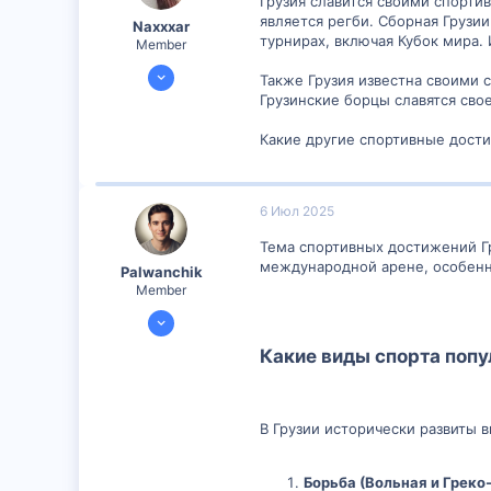
Грузия славится своими спорт
является регби. Сборная Грузии
Naxxxar
турнирах, включая Кубок мира.
Member
20 Июн 2024
Также Грузия известна своими 
299
Грузинские борцы славятся сво
0
Какие другие спортивные дости
16
6 Июл 2025
Тема спортивных достижений Гр
международной арене, особенн
Palwanchik
Member
5 Июл 2025
299
Какие виды спорта попу
0
16
29
В Грузии исторически развиты 
Борьба (Вольная и Греко