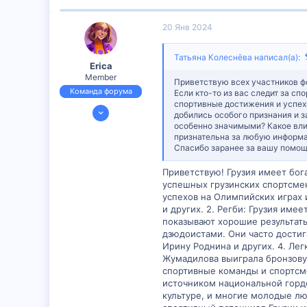
32
20 Янв 2024
16
Татьяна Колеснёва написал(а):
Erica
Member
Приветствую всех участников ф
Команда форума
Если кто-то из вас следит за с
спортивные достижения и успех
23 Июн 2023
добились особого признания и 
609
особенно значимыми? Какое вли
признательна за любую информа
8
Спасибо заранее за вашу помощ
18
Приветствую! Грузия имеет бо
успешных грузинских спортсмен
успехов на Олимпийских играх 
и других. 2. Регби: Грузия им
показывают хорошие результаты
дзюдоистами. Они часто достиг
Ирину Роднина и других. 4. Ле
Жумадилова выиграла бронзовую
спортивные команды и спортсме
источником национальной гордо
культуре, и многие молодые л