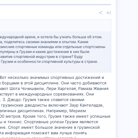
#2
дународной арене, и хотела бы узнать больше об этом.
а, поделитесь своими знаниями и опытом. Какие
рузинские спортивные команды или отдельные спортсмены
улярны в Грузии и какие достижения в них были
звитие спортивной индустрии в стране? Буду
Грузии и особенности спортивной культуры в стране.
 Вот несколько значимых спортивных достижений и
я борцами в этой дисциплине. Они часто добиваются
чают Шота Чочишвили, Лери Харгелая, Рамаза Жвания
частвует в международных соревнованиях. Они
3. Дзюдо: Грузия также славится своими
 грузинские дзюдоисты включают Заур Кантеладзе,
 различных дисциплинах. Например, Мерием
200 метров. Кроме того, Грузия также имеет успешные
ы и теннис. Спортивные успехи Грузии являются
ане. Спорт имеет большое значение в грузинской
эта информация поможет вам лучше понять