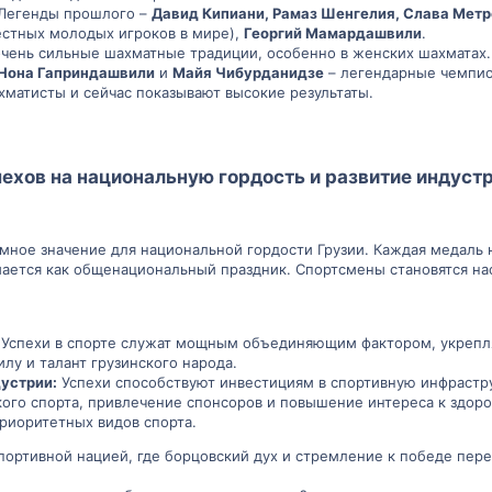
Легенды прошлого –
Давид Кипиани, Рамаз Шенгелия, Слава Мет
естных молодых игроков в мире),
Георгий Мамардашвили
.
очень сильные шахматные традиции, особенно в женских шахматах.
Нона Гаприндашвили
и
Майя Чибурданидзе
– легендарные чемпио
хматисты и сейчас показывают высокие результаты.
ехов на национальную гордость и развитие индустри
ное значение для национальной гордости Грузии. Каждая медаль 
ается как общенациональный праздник. Спортсмены становятся 
Успехи в спорте служат мощным объединяющим фактором, укрепля
лу и талант грузинского народа.
устрии:
Успехи способствуют инвестициям в спортивную инфрастру
ого спорта, привлечение спонсоров и повышение интереса к здоро
риоритетных видов спорта.
спортивной нацией, где борцовский дух и стремление к победе пер