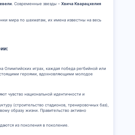
ревели
. Современные звезды –
Хвича Кварацхелия
нки мира по шахматам, их имена известны на весь
и:​
на Олимпийских играх, каждая победа регбийной или
настоящими героями, вдохновляющими молодое
ют чувство национальной идентичности и
ктуру (строительство стадионов, тренировочных баз),
вому образу жизни. Правительство активно
едаются из поколения в поколение.