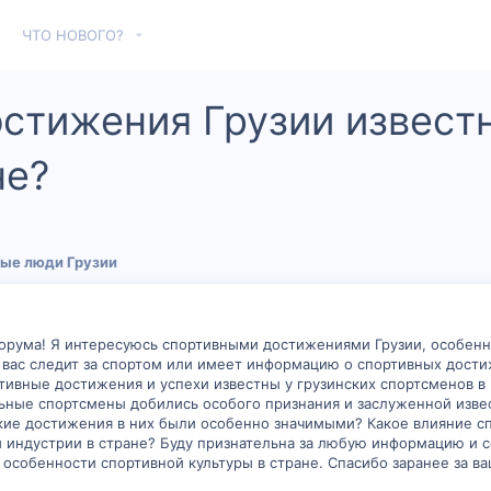
ЧТО НОВОГО?
стижения Грузии извест
не?
ые люди Грузии
орума! Я интересуюсь спортивными достижениями Грузии, особенн
з вас следит за спортом или имеет информацию о спортивных дости
тивные достижения и успехи известны у грузинских спортсменов в
ьные спортсмены добились особого признания и заслуженной изве
акие достижения в них были особенно значимыми? Какое влияние с
й индустрии в стране? Буду признательна за любую информацию и 
 особенности спортивной культуры в стране. Спасибо заранее за в