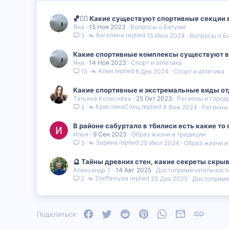
🏀🏊‍♀️ Какие существуют спортивные секции 
Яна
15 Ноя 2023
Вопросы о Батуми
Ангелина
15 Июн 2024
Вопросы о Б
3
Какие спортивные комплексы существуют в Г
Яна
14 Ноя 2023
Спорт и атлетика
Алин
6 Дек 2024
Спорт и атлетика
15
Какие спортивные и экстремальные виды отд
Татьяна Колеснёва
25 Окт 2023
Регионы и город
КристинаСпец
4 Фев 2024
Регионы 
3
В районе сабуртало в тбилиси есть какие т
Илья
9 Сен 2023
Образ жизни и традиции
Зарина
20 Июл 2024
Образ жизни и
3
🔮 Тайны древних стен, какие секреты скры
Александр Т
14 Авг 2025
Достопримечательности
Steffaniyaa
20 Дек 2025
Достоприме
2
Facebook
Twitter
Reddit
Pinterest
WhatsApp
Электронная
Ссылка
Поделиться: