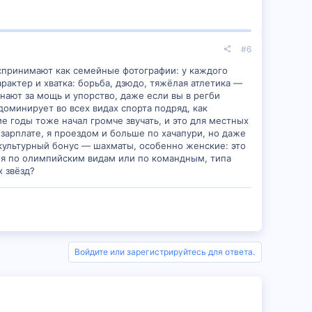
#6
оспринимают как семейные фотографии: у каждого
рактер и хватка: борьба, дзюдо, тяжёлая атлетика —
нают за мощь и упорство, даже если вы в регби
доминирует во всех видах спорта подряд, как
е годы тоже начал громче звучать, и это для местных
 зарплате, я проездом и больше по хачапури, но даже
 культурный бонус — шахматы, особенно женские: это
ия по олимпийским видам или по командным, типа
х звёзд?
Войдите или зарегистрируйтесь для ответа.