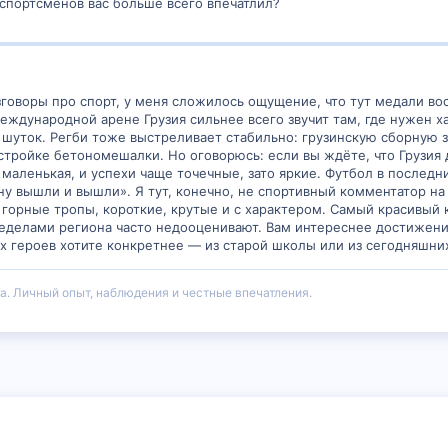
 спортсменов вас больше всего впечатлил?
азговоры про спорт, у меня сложилось ощущение, что тут медали в
еждународной арене Грузия сильнее всего звучит там, где нужен ха
з шуток. Регби тоже выстреливает стабильно: грузинскую сборную з
стройке бетономешалки. Но оговорюсь: если вы ждёте, что Грузия 
маленькая, и успехи чаще точечные, зато яркие. Футбол в последни
ну вышли и вышли». Я тут, конечно, не спортивный комментатор на
 горные тропы, короткие, крутые и с характером. Самый красивый
пределами региона часто недооценивают. Вам интереснее достижен
их героев хотите конкретнее — из старой школы или из сегодняшни
а. Личный опыт, наблюдения и честные впечатления.