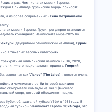
йских играх, Чемпионатах мира и Европы.
каждой Олимпиаде грузинские борцы приносят
или
, а из более современных -
Гено Петриашвили
элиту.
натах мира и Европы. Грузия регулярно становится
обедитель командного Чемпионата мира-2025 по
Бекаури
(двукратный олимпийский чемпион),
Гурам
нно в тяжелых весовых категориях.
 трехкратный олимпийский чемпион (2016, 2020,
тупления — это национальная гордость.
Георгий
би, известная как
"Лелос" (The Lelos)
, является очень
опейском чемпионате регби (второй дивизион
тно обыгрывали команды из Tier 1 (высшего
ональный спорт, который объединяет нацию.
ав Кубок обладателей кубков УЕФА в 1981 году. В
народный турнир –
Чемпионат Европы 2024 года
, что