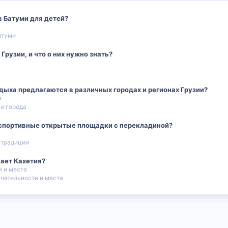
в Батуми для детей?
атуми
рузии, и что о них нужно знать?
ыха предлагаются в различных городах и регионах Грузии?
а
и города
о спортивные открытые площадки с перекладиной?
 традиции
вает Кахетия?
 и места
чательности и места
 почта