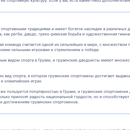
ее спортивную культуру. Если у вас есть какие-либо дополнительн
и спортивными традициями и имеет богатое наследие в различных 
а, как регби, дзюдо, греко-римская борьба и художественная гимна
ная команда считается одной из сильнейших в мире, с множеством 
своими сильными игроками и стремлением к победе.
ным видом спорта в Грузии, и грузинские дзюдоисты имеют множес
ин вид спорта, в котором грузинские спортсмены достигают выдающ
и олимпийских играх.
же пользуется популярностью в Грузии, и грузинские спортсменки
олько приносят радость национальной гордости, но и способствуют
ым достижениям грузинских спортсменов.