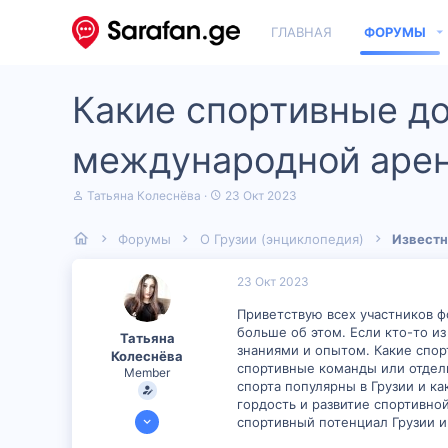
ГЛАВНАЯ
ФОРУМЫ
Какие спортивные до
международной аре
А
Д
Татьяна Колеснёва
23 Окт 2023
в
а
т
т
Форумы
О Грузии (энциклопедия)
Известн
о
а
р
н
т
а
23 Окт 2023
е
ч
м
а
Приветствую всех участников ф
ы
л
больше об этом. Если кто-то и
Татьяна
а
знаниями и опытом. Какие спор
Колеснёва
спортивные команды или отдел
Member
спорта популярны в Грузии и к
гордость и развитие спортивно
19 Окт 2023
спортивный потенциал Грузии и
600