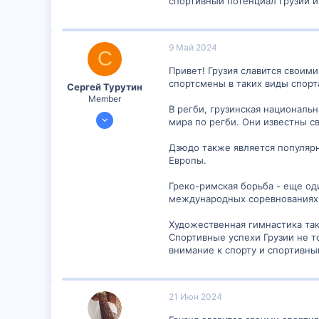
спортивный потенциал Грузии и 
9 Май 2024
С
Привет! Грузия славится своим
спортсмены в таких виды спорт
Сергей Турутин
Member
В регби, грузинская националь
8 Май 2024
мира по регби. Они известны 
301
Дзюдо также является популяр
0
Европы.
16
Греко-римская борьба - еще од
международных соревнованиях 
Художественная гимнастика так
Спортивные успехи Грузии не т
внимание к спорту и спортивн
21 Июн 2024