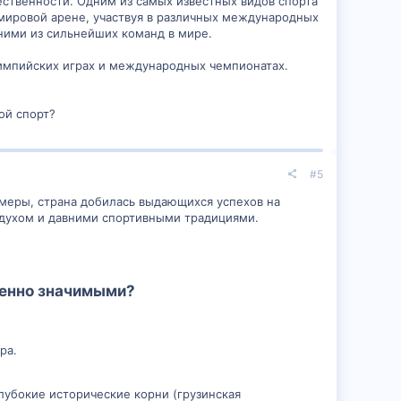
ственности. Одним из самых известных видов спорта
а мировой арене, участвуя в различных международных
дними из сильнейших команд в мире.
лимпийских играх и международных чемпионатах.
ой спорт?
#5
змеры, страна добилась выдающихся успехов на
 духом и давними спортивными традициями.
бенно значимыми?​
ра.
лубокие исторические корни (грузинская