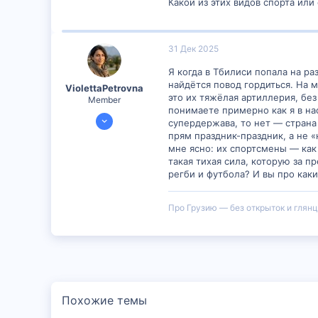
Какой из этих видов спорта или
31 Дек 2025
Я когда в Тбилиси попала на р
найдётся повод гордиться. На м
ViolettaPetrovna
это их тяжёлая артиллерия, бе
Member
понимаете примерно как я в на
28 Дек 2025
супердержава, то нет — страна 
307
прям праздник-праздник, а не «
мне ясно: их спортсмены — как
1
такая тихая сила, которую за 
18
регби и футбола? И вы про как
Про Грузию — без открыток и глянц
Похожие темы