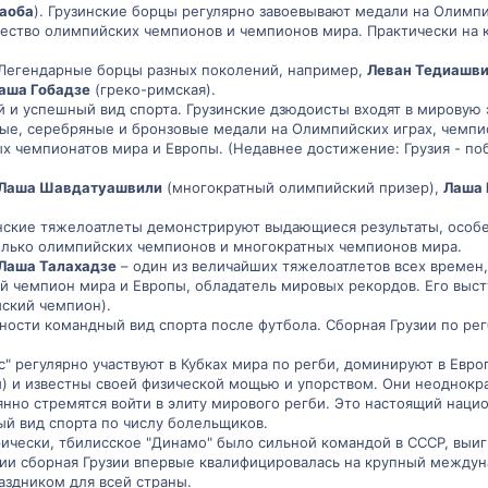
аоба
). Грузинские борцы регулярно завоевывают медали на Олимпи
ство олимпийских чемпионов и чемпионов мира. Практически на 
Легендарные борцы разных поколений, например,
Леван Тедиашв
аша Гобадзе
(греко-римская).
 и успешный вид спорта. Грузинские дзюдоисты входят в мировую 
ые, серебряные и бронзовые медали на Олимпийских играх, чемпио
х чемпионатов мира и Европы. (Недавнее достижение: Грузия - п
Лаша Шавдатуашвили
(многократный олимпийский призер),
Лаша 
нские тяжелоатлеты демонстрируют выдающиеся результаты, особе
лько олимпийских чемпионов и многократных чемпионов мира.
Лаша Талахадзе
– один из величайших тяжелоатлетов всех времен,
й чемпион мира и Европы, обладатель мировых рекордов. Его выс
ский чемпион).
ости командный вид спорта после футбола. Сборная Грузии по рег
" регулярно участвуют в Кубках мира по регби, доминируют в Евр
) и известны своей физической мощью и упорством. Они неоднокра
янно стремятся войти в элиту мирового регби. Это настоящий наци
й вид спорта по числу болельщиков.
чески, тбилисское "Динамо" было сильной командой в СССР, выигр
ии сборная Грузии впервые квалифицировалась на крупный между
аздником для всей страны.