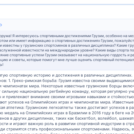
орума! Я интересуюсь спортивными достижениями Грузии, особенно на меж
портом или имеет информацию о спортивных достижениях Грузии, пожалуйст
и известны у грузинских спортсменов в различных дисциплинах? Какие г
заслуженной известности на международном уровне? Какие виды спорта поп
яние спортивные успехи Грузии оказывают на национальную гордость и ра
цию и советы, которые помогут мне лучше оценить спортивный потенциал 
ь!
гатую спортивную историю и достижения в различных дисциплинах.
ов: 1. Греко-римская борьба: Грузия известна своими выдающимис
и чемпионатах мира. Некоторые известные грузинские борцы вклю
еет сильную национальную регбийную команду, которая регулярно у
 и привлекают внимание своими игровыми навыками и стойкостью. 
ают успехов на Олимпийских играх и чемпионатах мира. Известные
гкая атлетика: Грузинские легкоатлеты также достигают успехов в
 медаль на Олимпийских играх в Бразилии в 2016 году в беге на 
нов в других дисциплинах, таких как баскетбол, волейбол, шахмат
сти и играют важную роль в развитии спортивной индустрии в стр
юди стремятся стать профессиональными спортсменами. Надеюсь, 