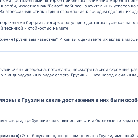
ивными достижениями, которые привлекают внимание мировой обще
 в регби, известная как "Лелос", добилась значительных успехов н
 Их агрессивный стиль игры и стремление к победам сделали их о
спортивными борцами, которые регулярно достигают успехов на о
ей техникой и стойкостью на мате.
жения Грузии вам известны? И как вы оцениваете их вклад в миров
узии очень интересна, потому что, несмотря на свои скромные ра
о в индивидуальных видах спорта. Грузины — это народ с сильным
лярны в Грузии и какие достижения в них были осо
виды спорта, требующие силы, выносливости и борцовского характе
-римская):
Это, безусловно, спорт номер один в Грузии, имеющий г