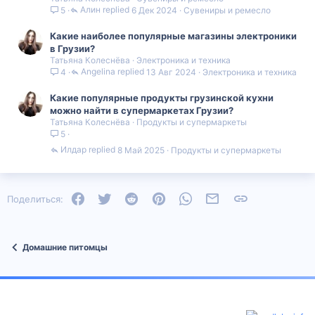
Алин
6 Дек 2024
Сувениры и ремесло
5
Какие наиболее популярные магазины электроники
в Грузии?
Татьяна Колеснёва
Электроника и техника
Angelina
13 Авг 2024
Электроника и техника
4
Какие популярные продукты грузинской кухни
можно найти в супермаркетах Грузии?
Татьяна Колеснёва
Продукты и супермаркеты
5
Илдар
8 Май 2025
Продукты и супермаркеты
Facebook
Twitter
Reddit
Pinterest
WhatsApp
Электронная почта
Ссылка
Поделиться:
Домашние питомцы