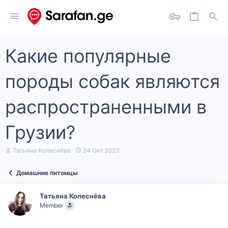
Какие популярные
породы собак являются
распространенными в
Грузии?
А
Д
Татьяна Колеснёва
24 Окт 2023
в
а
т
т
Домашние питомцы
о
а
р
н
т
а
Татьяна Колеснёва
е
ч
Member
м
а
ы
л
а