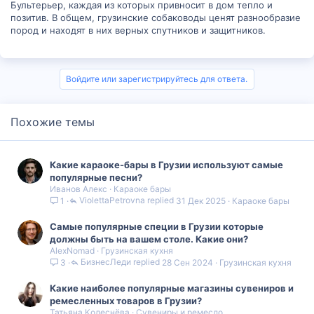
Бультерьер, каждая из которых привносит в дом тепло и
позитив. В общем, грузинские собаководы ценят разнообразие
пород и находят в них верных спутников и защитников.
Войдите или зарегистрируйтесь для ответа.
Похожие темы
Какие караоке-бары в Грузии используют самые
популярные песни?
Иванов Алекс
Караоке бары
ViolettaPetrovna
31 Дек 2025
Караоке бары
1
Самые популярные специи в Грузии которые
должны быть на вашем столе. Какие они?
AlexNomad
Грузинская кухня
БизнесЛеди
28 Сен 2024
Грузинская кухня
3
Какие наиболее популярные магазины сувениров и
ремесленных товаров в Грузии?
Татьяна Колеснёва
Сувениры и ремесло