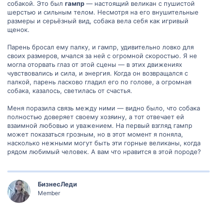
собакой. Это был
гампр
— настоящий великан с пушистой
шерстью и сильным телом. Несмотря на его внушительные
размеры и серьёзный вид, собака вела себя как игривый
щенок.
Парень бросал ему палку, и гампр, удивительно ловко для
своих размеров, мчался за ней с огромной скоростью. Я не
могла оторвать глаз от этой сцены — в этих движениях
чувствовались и сила, и энергия. Когда он возвращался с
палкой, парень ласково гладил его по голове, а огромная
собака, казалось, светилась от счастья.
Меня поразила связь между ними — видно было, что собака
полностью доверяет своему хозяину, а тот отвечает ей
взаимной любовью и уважением. На первый взгляд гампр
может показаться грозным, но в этот момент я поняла,
насколько нежными могут быть эти горные великаны, когда
рядом любимый человек. А вам что нравится в этой породе?
БизнесЛеди
Member