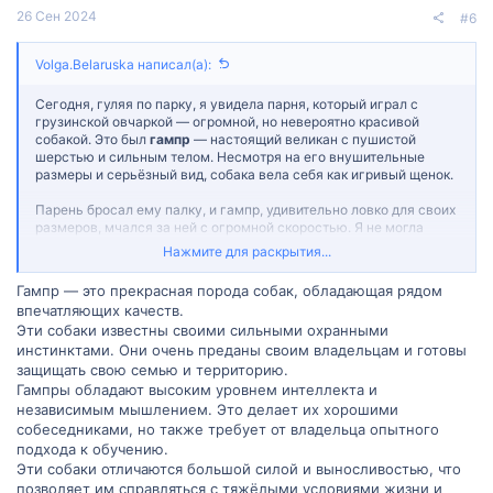
26 Сен 2024
#6
Volga.Belaruska написал(а):
Сегодня, гуляя по парку, я увидела парня, который играл с
грузинской овчаркой — огромной, но невероятно красивой
собакой. Это был
гампр
— настоящий великан с пушистой
шерстью и сильным телом. Несмотря на его внушительные
размеры и серьёзный вид, собака вела себя как игривый щенок.
Парень бросал ему палку, и гампр, удивительно ловко для своих
размеров, мчался за ней с огромной скоростью. Я не могла
оторвать глаз от этой сцены — в этих движениях чувствовались
Нажмите для раскрытия...
и сила, и энергия. Когда он возвращался с палкой, парень
ласково гладил его по голове, а огромная собака, казалось,
Гампр — это прекрасная порода собак, обладающая рядом
светилась от счастья.
впечатляющих качеств.
Эти собаки известны своими сильными охранными
Меня поразила связь между ними — видно было, что собака
инстинктами. Они очень преданы своим владельцам и готовы
полностью доверяет своему хозяину, а тот отвечает ей
взаимной любовью и уважением. На первый взгляд гампр
защищать свою семью и территорию.
может показаться грозным, но в этот момент я поняла,
Гампры обладают высоким уровнем интеллекта и
насколько нежными могут быть эти горные великаны, когда
независимым мышлением. Это делает их хорошими
рядом любимый человек. А вам что нравится в этой породе?
собеседниками, но также требует от владельца опытного
подхода к обучению.
Эти собаки отличаются большой силой и выносливостью, что
позволяет им справляться с тяжёлыми условиями жизни и