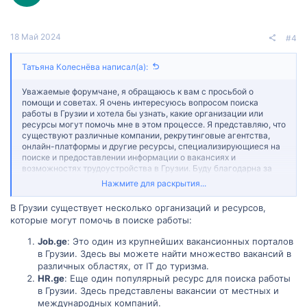
18 Май 2024
#4
Татьяна Колеснёва написал(а):
Уважаемые форумчане, я обращаюсь к вам с просьбой о
помощи и советах. Я очень интересуюсь вопросом поиска
работы в Грузии и хотела бы узнать, какие организации или
ресурсы могут помочь мне в этом процессе. Я представляю, что
существуют различные компании, рекрутинговые агентства,
онлайн-платформы и другие ресурсы, специализирующиеся на
поиске и предоставлении информации о вакансиях и
возможностях трудоустройства в Грузии. Буду благодарна за
любую информацию о таких организациях или ресурсах,
Нажмите для раскрытия...
которые помогают работникам в поиске и просмотре доступных
вакансий, а также предоставляют советы по составлению
В Грузии существует несколько организаций и ресурсов,
резюме и проведению успешных собеседований. Кроме того, я
которые могут помочь в поиске работы:
буду благодарна за советы и рекомендации от тех, кто имеет
опыт работы в Грузии или знаком с местным рынком труда, о
Job.ge
: Это один из крупнейших вакансионных порталов
том, как эффективно использовать такие организации или
в Грузии. Здесь вы можете найти множество вакансий в
ресурсы в процессе поиска работы. Заранее благодарю вас за
различных областях, от IT до туризма.
вашу помощь и рекомендации!
HR.ge
: Еще один популярный ресурс для поиска работы
в Грузии. Здесь представлены вакансии от местных и
международных компаний.