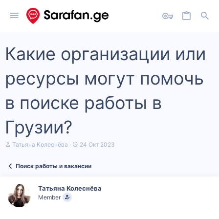
Какие организации или
ресурсы могут помочь
в поиске работы в
Грузии?
А
Д
Татьяна Колеснёва
24 Окт 2023
в
а
т
т
Поиск работы и вакансии
о
а
р
н
т
а
Татьяна Колеснёва
е
ч
Member
м
а
ы
л
а