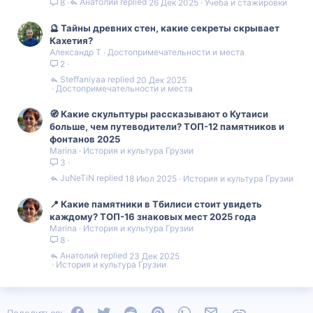
Анатолий
26 Дек 2025
Учеба и стажировки
8
🔮 Тайны древних стен, какие секреты скрывает
Кахетия?
Александр Т
Достопримечательности и места
2
Steffaniyaa
20 Дек 2025
Достопримечательности и места
🧭 Какие скульптуры рассказывают о Кутаиси
больше, чем путеводители? ТОП-12 памятников и
фонтанов 2025
Marina
История и культура Грузии
3
JuNeTiN
18 Июл 2025
История и культура Грузии
📍 Какие памятники в Тбилиси стоит увидеть
каждому? ТОП-16 знаковых мест 2025 года
Marina
История и культура Грузии
8
Анатолий
23 Дек 2025
История и культура Грузии
Facebook
Twitter
Reddit
Pinterest
WhatsApp
Электронная почта
Ссылка
Поделиться: