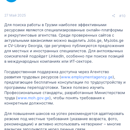
27 Май 2025
#10
Для поиска работы в Грузии наиболее эффективными
ресурсами являются специализированные онлайн-платформы
и рекрутинговые агентства. Среди проверенных сайтов с
актуальными вакансиями можно выделить Jobs.ge, MyJobs.ge
и CV-Library Georgia, где регулярно публикуются предложения
для местных и иностранных специалистов. Для англоязычных
соискателей подойдет LinkedIn, особенно при поиске позиций
в международных компаниях или ИТ-секторе.
Государственная поддержка доступна через Агентство
развития трудовых ресурсов (
www.employmentagency.ge
),
предлагающее бесплатные консультации по трудоустройству и
программы переподготовки. Также полезно изучить
Профессиональные стандарты, разработанные Министерством
труда (
www.moh.gov.ge
), чтобы понять требования к
конкретным должностям.
Для повышения шансов на успех рекомендуется адаптировать
резюме под местные требования (указание возраста, фото,
рекомендации) и активно использовать нетворкинг – многие
вакансии заполняются через личные связи.