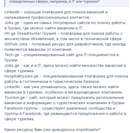
определенных сферах, например, в IT или туризме?
5. Сайты компаний: Если вы заинтересованы в конкретной
компании, рекомендуется посетить их веб-сайты и просмотреть
LinkedIn - хорошая платформа для поиска вакансий и
раздел "Карьера" или "Вакансии". Многие компании публикуют
налаживания профессиональных контактов.
информацию о доступных вакансиях непосредственно на своих
Jobs.ge - один из самых популярных сайтов по поиску работы
официальных сайтах.
в Грузии, где можно найти вакансии в IT.
Hh.ge (HeadHunter Грузия) - платформа для поиска работы с
Помните, что использование этих ресурсов - это только первый
шаг в поиске работы. Рекомендуется также активно применять
множеством объявлений, в том числе в технической сфере.
связи и рекомендации, участвовать в профессиональных
GitHub Jobs - полезный ресурс для разработчиков, где иногда
мероприятиях и сохранять актуальность навыков и знаний,
появляются вакансии от компаний.
чтобы повысить свои шансы на успешную карьеру в Грузии.
Tech.ge - специализированный сайт для IT-специалистов в
Грузии.
Надеюсь, эти рекомендации организаций и ресурсов помогут
Jobs.ge - как и в IT, здесь можно найти множество вакансий в
вам в поиске работы в Грузии! Удачи в вашем трудоустройстве.
сфере туризма.
Если у вас есть еще вопросы или требуется дополнительная
HospitalityJobs.ge - специализированная платформа для поиска
помощь, не стесняйтесь обращаться.
работы в гостиничном и туристическом бизнесе.
LinkedIn - как уже упоминалось, здесь также можно найти
вакансии в туризме, особенно в международных компаниях.
Tourism.ge - сайт, который может предложить региональные
вакансии и информацию о туристических компаниях в Грузии.
Facebook-группы - существуют различные сообщества и
группы в Facebook, где размещаются предложения о работе в
сфере туризма.
Какие ресурсы Вам уже доводилось опробовать?