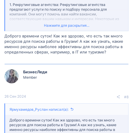
1. Рекрутинговые агентства: Рекрутинговые агентства
предлагают услуги по поиску и подбору персонала для
компаний. Они могут помочь вам найти вакансии,
соответствующие вашим навыкам и интересам. Некоторые из
известных рекрутинговых агентств в Грузии: HR-Georgia,
Нажмите для раскрытия...
SuccessFactors, Staff.ge.
Доброго времени суток! Как же здорово, что есть так много
2. Онлайн-платформы для поиска работы: Существуют
ресурсов для поиска работы в Грузии! А как же узнать, какие
различные онлайн-платформы, где вы можете найти и
именно ресурсы наиболее эффективны для поиска работы в
просмотреть доступные вакансии. Некоторые из них включают
определенных сферах, например, в IT или туризме?
Jobs.ge, HR.ge, HeadHunter.ge и другие. Создайте профиль,
заполните информацию о себе, загрузите резюме и
просматривайте вакансии, которые соответствуют вашим
предпочтениям и квалификации.
БизнесЛеди
3. Профессиональные сети: Присоединение к
Member
профессиональным сетям, таким как LinkedIn, может помочь
вам увидеть доступные вакансии, установить контакты с
профессионалами в вашей области и расширить вашу
профессиональную сеть.
26 Сен 2024
#8
4. Карьерные центры университетов и других учебных
заведений: Многие университеты и учебные заведения в Грузии
Ярмухамедов_Руслан написал(а):
предлагают услуги по трудоустройству для своих студентов и
выпускников. Они обычно предоставляют информацию о
Доброго времени суток! Как же здорово, что есть так много
вакансиях, карьерных мероприятиях и проводят тренинги по
ресурсов для поиска работы в Грузии! А как же узнать, какие
подготовке к собеседованиям и составлению резюме.
именно ресурсы наиболее эффективны для поиска работы в