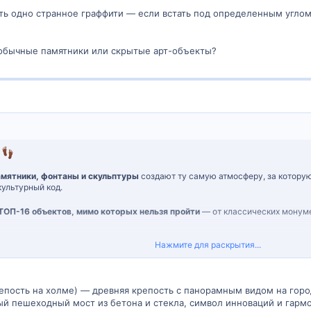
сть одно странное граффити — если встать под определенным угло
еобычные памятники или скрытые арт-объекты?
!
амятники, фонтаны и скульптуры
создают ту самую атмосферу, за которую
культурный код.
ТОП-16 объектов, мимо которых нельзя пройти
— от классических монуме
Нажмите для раскрытия...
ки и скульптуры Тбилиси — маршрут по городским символам 2025 года
ацепили вас больше всего?
епость на холме) — древняя крепость с панорамным видом на город
оторых не пишут в путеводителях, но их стоит найти?
 пешеходный мост из бетона и стекла, символ инноваций и гарм
и в обязательный маршрут туриста?