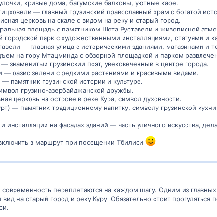
улочки, кривые дома, батумские балконы, уютные кафе.
х — вместе создадим
живой портрет Тбилиси
, который хранится не только 
ицховели — главный грузинский православный храм с богатой ист
сная церковь на скале с видом на реку и старый город.
ральная площадь с памятником Шота Руставели и живописной атмо
 городской парк с художественными инсталляциями, статуями и к
тавели — главная улица с историческими зданиями, магазинами и т
ъем на гору Мтацминда с обзорной площадкой и парком развлечен
 — знаменитый грузинский поэт, увековеченный в центре города.
и — оазис зелени с редкими растениями и красивыми видами.
— памятник грузинской истории и культуре.
символ грузино-азербайджанской дружбы.
ая церковь на острове в реке Кура, символ духовности.
урт) — памятник традиционному напитку, символу грузинской кухни
и инсталляции на фасадах зданий — часть уличного искусства, де
т включить в маршрут при посещении Тбилиси
и современность переплетаются на каждом шагу. Одним из главных
 вид на старый город и реку Куру. Обязательно стоит прогуляться
си.