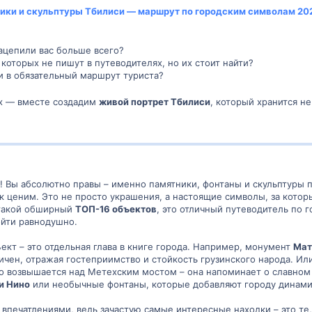
ики и скульптуры Тбилиси — маршрут по городским символам 20
ацепили вас больше всего?
которых не пишут в путеводителях, но их стоит найти?
и в обязательный маршрут туриста?
ах — вместе создадим
живой портрет Тбилиси
, который хранится не
! Вы абсолютно правы – именно памятники, фонтаны и скульптуры
ак ценим. Это не просто украшения, а настоящие символы, за котор
такой обширный
ТОП-16 объектов
, это отличный путеводитель по 
йти равнодушно.
ект – это отдельная глава в книге города. Например, монумент
Мат
ичен, отражая гостеприимство и стойкость грузинского народа. Ил
о возвышается над Метехским мостом – она напоминает о славном
и Нино
или необычные фонтаны, которые добавляют городу динами
впечатлениями, ведь зачастую самые интересные находки – это те,