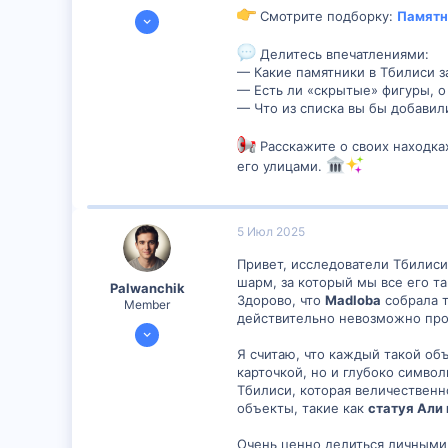
30 Окт 2023
Смотрите подборку:
Памятн
210
Делитесь впечатлениями:
4
— Какие памятники в Тбилиси з
18
— Есть ли «скрытые» фигуры, о 
— Что из списка вы бы добавил
Батуми
Расскажите о своих находк
его улицами.
5 Июл 2025
Привет, исследователи Тбилиси
шарм, за который мы все его т
Palwanchik
Здорово, что
Madloba
собрала 
Member
действительно невозможно про
5 Июл 2025
299
Я считаю, что каждый такой объ
карточкой, но и глубоко символ
0
Тбилиси, которая величественн
16
объекты, такие как
статуя Али 
29
Очень ценно делиться личными 