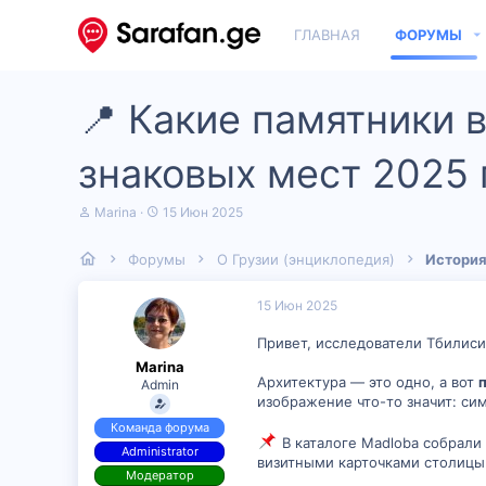
ГЛАВНАЯ
ФОРУМЫ
📍 Какие памятники 
знаковых мест 2025 
А
Д
Marina
15 Июн 2025
в
а
т
т
Форумы
О Грузии (энциклопедия)
История
о
а
р
н
т
а
15 Июн 2025
е
ч
м
а
Привет, исследователи Тбилис
ы
л
Marina
а
Архитектура — это одно, а вот
Admin
изображение что-то значит: сим
Команда форума
В каталоге Madloba собрал
Administrator
визитными карточками столицы
Модератор