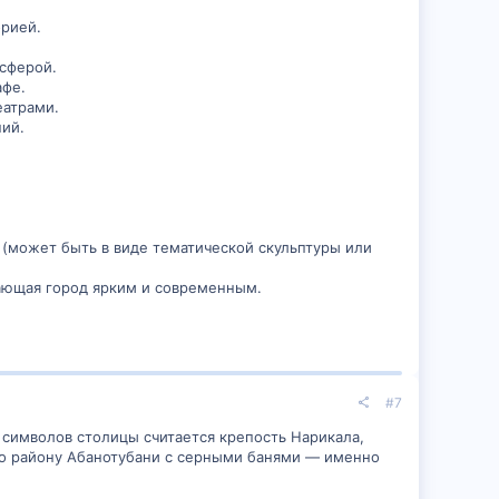
в путеводителях, но и в сердцах тех, кто гулял его
орией.
сферой.
афе.
еатрами.
ий.
 (может быть в виде тематической скульптуры или
лающая город ярким и современным.
#7
 символов столицы считается крепость Нарикала,
 по району Абанотубани с серными банями — именно