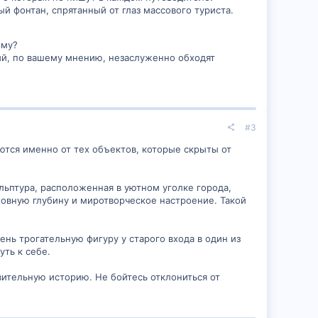
й фонтан, спрятанный от глаз массового туриста.
ему?
рый, по вашему мнению, незаслуженно обходят
#3
ются именно от тех объектов, которые скрыты от
льптура, расположенная в уютном уголке города,
ховную глубину и миротворческое настроение. Такой
нь трогательную фигуру у старого входа в один из
уть к себе.
вительную историю. Не бойтесь отклониться от