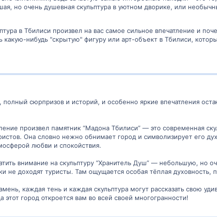
шая, но очень душевная скульптура в уютном дворике, или необычны
птура в Тбилиси произвел на вас самое сильное впечатление и поч
ь какую-нибудь "скрытую" фигуру или арт-объект в Тбилиси, кото
, полный сюрпризов и историй, и особенно яркие впечатления оста
ление произвел памятник “Мадона Тбилиси” — это современная ску
ристов. Она словно нежно обнимает город и символизирует его ду
мосферой любви и спокойствия.
атить внимание на скульптуру “Хранитель Душ” — небольшую, но оче
ки не доходят туристы. Там ощущается особая тёплая духовность, п
амень, каждая тень и каждая скульптура могут рассказать свою уди
а этот город откроется вам во всей своей многогранности!