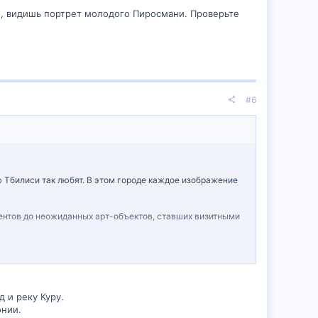
м, видишь портрет молодого Пиросмани. Проверьте
#6
 Тбилиси так любят. В этом городе каждое изображение
нтов до неожиданных арт-объектов, ставших визитными
 и реку Куру.
онии.