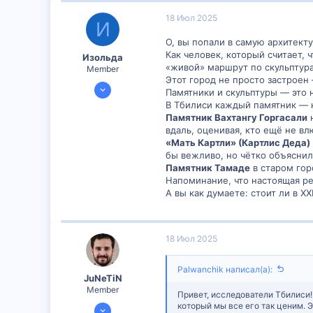
18 Июл 2025
И
О, вы попали в самую архитект
Как человек, который считает, 
Изольда
«живой» маршрут по скульптур
Member
Этот город не просто застроен
17 Июл 2025
Памятники и скульптуры — это 
30
В Тбилиси каждый памятник — к
Памятник Вахтангу Горгасали
н
0
вдаль, оценивая, кто ещё не в
6
«Мать Картли» (Картлис Деда)
бы вежливо, но чётко объяснил
Памятник Тамаде
в старом гор
Напоминание, что настоящая ре
А вы как думаете: стоит ли в X
18 Июл 2025
Palwanchik написал(а):
JuNeTiN
Member
Привет, исследователи Тбилиси!
17 Июл 2025
который мы все его так ценим. 