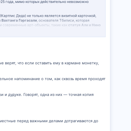
025 года, мимо которых действительно невозможно
(Картлис Деда) не только является визитной карточкой,
 Вахтанга Горгасали
, основателя Тбилиси, которая
и современные арт-объекты, такие как
статуя Али и Нино
ых не пишут в каждом путеводителе. Возможно, это
от глаз массового туриста.
вашему мнению, незаслуженно обходят стороной
е верят, что если оставить ему в кармане монетку,
ельное напоминание о том, как сквозь время проходят
 и дудуке. Говорят, одна из них — точная копия
— местные перед важными делами дотрагиваются до