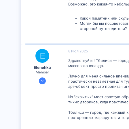
Возможно, это какая-то неболь
Какой памятник или скуль
Могли бы вы посоветоват
стороной путеводители?
8 Июл 2025
E
Здравствуйте! Тбилиси — город
массового взгляда.
Elenohka
Member
Лично для меня сильное впечат
7 Июл 2025
практически незаметная для ту
298
арт-объект просто пропитан ат
0
Из "скрытых" мест советую обр
16
тихих двориков, куда практичес
Тбилиси — город, где каждый к
проторенных маршрутов, и тогд