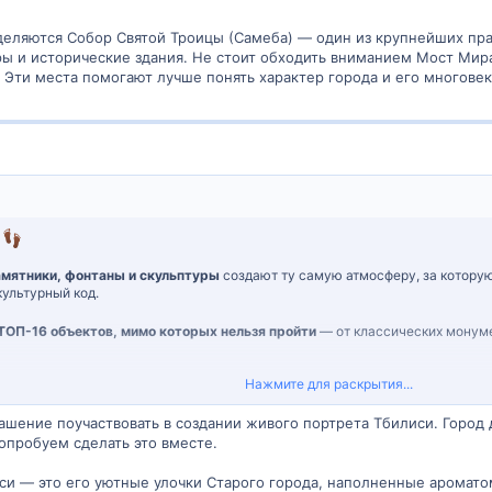
еляются Собор Святой Троицы (Самеба) — один из крупнейших прав
тры и исторические здания. Не стоит обходить вниманием Мост Ми
 Эти места помогают лучше понять характер города и его многове
!
амятники, фонтаны и скульптуры
создают ту самую атмосферу, за которую
культурный код.
ТОП-16 объектов, мимо которых нельзя пройти
— от классических монуме
Нажмите для раскрытия...
ки и скульптуры Тбилиси — маршрут по городским символам 2025 года
лашение поучаствовать в создании живого портрета Тбилиси. Город
ацепили вас больше всего?
опробуем сделать это вместе.
оторых не пишут в путеводителях, но их стоит найти?
и в обязательный маршрут туриста?
си — это его уютные улочки Старого города, наполненные аромат