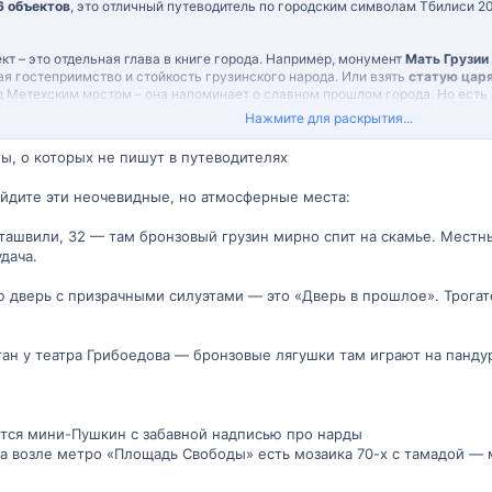
6 объектов
, это отличный путеводитель по городским символам Тбилиси 2
кт – это отдельная глава в книге города. Например, монумент
Мать Грузии
ая гостеприимство и стойкость грузинского народа. Или взять
статую царя
 Метехским мостом – она напоминает о славном прошлом города. Но есть 
е добавляют городу динамичности и современного колорита.
Нажмите для раскрытия...
печатлениями, ведь зачастую самые интересные находки – это те, о котор
ы, о которых не пишут в путеводителях
ушевная скульптура в уютном дворике, или необычный фонтан, спрятанный 
найдите эти неочевидные, но атмосферные места:
птура в Тбилиси произвел на вас самое сильное впечатление и почему?
ь какую-нибудь "скрытую" фигуру или арт-объект в Тбилиси, который, по 
ташвили, 32 — там бронзовый грузин мирно спит на скамье. Местны
дача.
 дверь с призрачными силуэтами — это «Дверь в прошлое». Трогат
н у театра Грибоедова — бронзовые лягушки там играют на пандури
ется мини-Пушкин с забавной надписью про нарды
ма возле метро «Площадь Свободы» есть мозаика 70-х с тамадой 