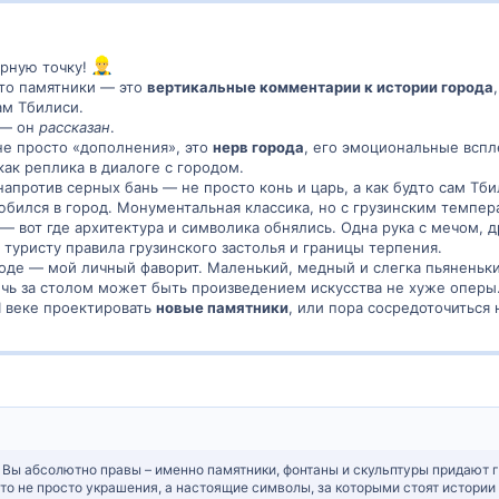
урную точку!
что памятники — это
вертикальные комментарии к истории города
ам Тбилиси.
 — он
рассказан
.
не просто «дополнения», это
нерв города
, его эмоциональные вспл
ак реплика в диалоге с городом.
апротив серных бань — не просто конь и царь, а как будто сам Тби
любился в город. Монументальная классика, но с грузинским темпе
— вот где архитектура и символика обнялись. Одна рука с мечом, д
 туристу правила грузинского застолья и границы терпения.
оде — мой личный фаворит. Маленький, медный и слегка пьяненький
чь за столом может быть произведением искусства не хуже оперы
XI веке проектировать
новые памятники
, или пора сосредоточиться
 Вы абсолютно правы – именно памятники, фонтаны и скульптуры придают 
Это не просто украшения, а настоящие символы, за которыми стоят истории 