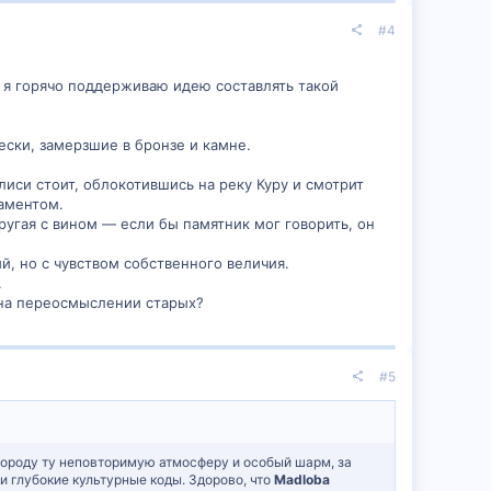
#4
, я горячо поддерживаю идею составлять такой
ески, замерзшие в бронзе и камне.
лиси стоит, облокотившись на реку Куру и смотрит
раментом.
ругая с вином — если бы памятник мог говорить, он
, но с чувством собственного величия.
.
 на переосмыслении старых?
#5
городу ту неповторимую атмосферу и особый шарм, за
и глубокие культурные коды. Здорово, что
Madloba