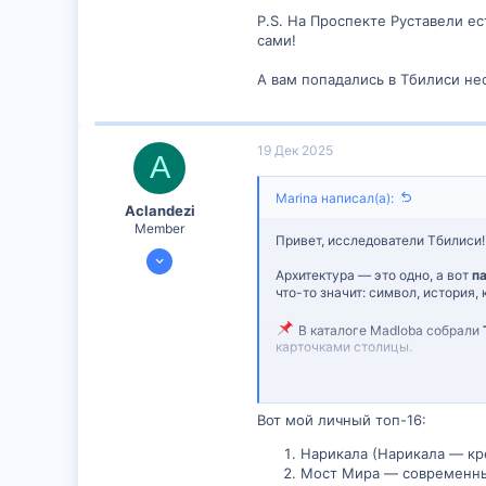
P.S. На Проспекте Руставели е
сами!
А вам попадались в Тбилиси н
19 Дек 2025
A
Marina написал(а):
Aclandezi
Member
Привет, исследователи Тбилиси
19 Дек 2025
Архитектура — это одно, а вот
п
35
что-то значит: символ, история, 
0
В каталоге Madloba собрали
6
карточками столицы.
Смотрите подборку:
Памятни
Вот мой личный топ-16:
Делитесь впечатлениями:
— Какие памятники в Тбилиси з
Нарикала (Нарикала — кр
— Есть ли «скрытые» фигуры, о к
Мост Мира — современный
— Что из списка вы бы добавил