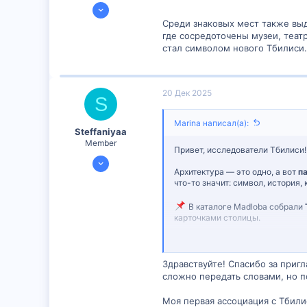
19 Дек 2025
2
Среди знаковых мест также выд
где сосредоточены музеи, теа
0
стал символом нового Тбилиси.
1
22
20 Дек 2025
S
Marina написал(а):
Steffaniyaa
Member
Привет, исследователи Тбилиси
19 Дек 2025
Архитектура — это одно, а вот
п
85
что-то значит: символ, история, 
0
В каталоге Madloba собрали
6
карточками столицы.
Смотрите подборку:
Памятни
Здравствуйте! Спасибо за приг
Делитесь впечатлениями:
— Какие памятники в Тбилиси з
сложно передать словами, но п
— Есть ли «скрытые» фигуры, о к
— Что из списка вы бы добавил
Моя первая ассоциация с Тбили