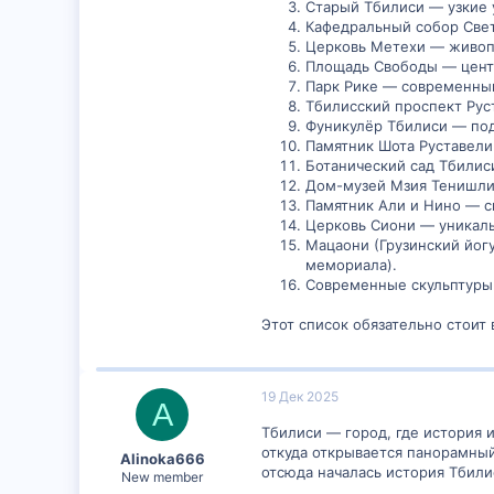
Старый Тбилиси — узкие 
Расскажите о своих находка
Кафедральный собор Свет
Церковь Метехи — живопи
улицами.
Площадь Свободы — цент
Парк Рике — современный
Тбилисский проспект Рус
Фуникулёр Тбилиси — под
Памятник Шота Руставели
Ботанический сад Тбилис
Дом-музей Мзия Тенишли 
Памятник Али и Нино — 
Церковь Сиони — уникальн
Мацаони (Грузинский йог
мемориала).
Современные скульптуры 
Этот список обязательно стои
19 Дек 2025
A
Тбилиси — город, где история 
откуда открывается панорамный
Alinoka666
отсюда началась история Тбили
New member