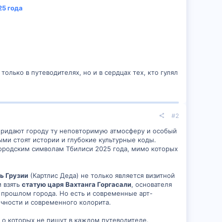
25 года
 только в путеводителях, но и в сердцах тех, кто гулял
#2
 придают городу ту неповторимую атмосферу и особый
ыми стоят истории и глубокие культурные коды.
городским символам Тбилиси 2025 года, мимо которых
ь Грузии
(Картлис Деда) не только является визитной
и взять
статую царя Вахтанга Горгасали
, основателя
 прошлом города. Но есть и современные арт-
чности и современного колорита.
 о которых не пишут в каждом путеводителе.