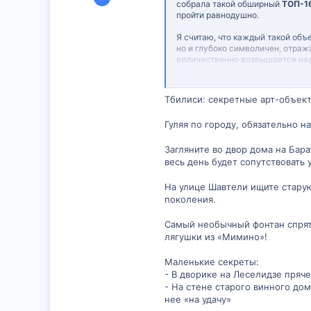
собрала такой обширный
ТОП-1
316
пройти равнодушно.
0
Я считаю, что каждый такой объе
16
но и глубоко символичен, отраж
величественно возвышается над
или необычные фонтаны, которы
Очень ценно делиться личными в
Тбилиси: секретные арт-объект
какая-то небольшая, но очень д
Гуляя по городу, обязательно 
Какой памятник или скуль
Могли бы вы посоветоват
Загляните во двор дома на Бара
путеводители?
весь день будет сопутствовать у
На улице Шавтели ищите старую
поколения.
Самый необычный фонтан спрята
лягушки из «Мимино»!
Маленькие секреты:
- В дворике на Леселидзе пряч
- На стене старого винного до
нее «на удачу»