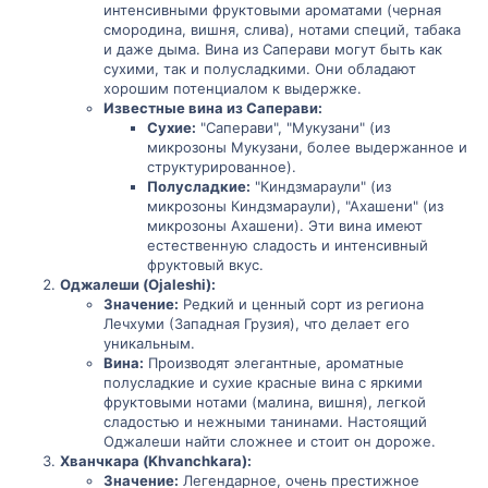
интенсивными фруктовыми ароматами (черная
смородина, вишня, слива), нотами специй, табака
и даже дыма. Вина из Саперави могут быть как
сухими, так и полусладкими. Они обладают
хорошим потенциалом к выдержке.
Известные вина из Саперави:
Сухие:
"Саперави", "Мукузани" (из
микрозоны Мукузани, более выдержанное и
структурированное).
Полусладкие:
"Киндзмараули" (из
микрозоны Киндзмараули), "Ахашени" (из
микрозоны Ахашени). Эти вина имеют
естественную сладость и интенсивный
фруктовый вкус.
Оджалеши (Ojaleshi):
Значение:
Редкий и ценный сорт из региона
Лечхуми (Западная Грузия), что делает его
уникальным.
Вина:
Производят элегантные, ароматные
полусладкие и сухие красные вина с яркими
фруктовыми нотами (малина, вишня), легкой
сладостью и нежными танинами. Настоящий
Оджалеши найти сложнее и стоит он дороже.
Хванчкара (Khvanchkara):
Значение:
Легендарное, очень престижное