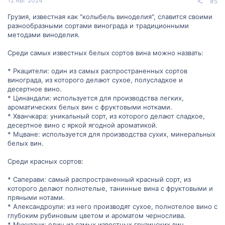
12 Авг 2024
#5
Грузия, известная как "колыбель виноделия", славится своими
разнообразными сортами винограда и традиционными
методами виноделия.
Среди самых известных белых сортов вина можно назвать:
* Ркацители: один из самых распространенных сортов
винограда, из которого делают сухое, полусладкое и
десертное вино.
* Цинандали: используется для производства легких,
ароматических белых вин с фруктовыми нотками.
* Хванчкара: уникальный сорт, из которого делают сладкое,
десертное вино с яркой ягодной ароматикой.
* Мцване: используется для производства сухих, минеральных
белых вин.
Среди красных сортов:
* Саперави: самый распространенный красный сорт, из
которого делают полнотелые, танинные вина с фруктовыми и
пряными нотами.
* Александроули: из него производят сухое, полнотелое вино с
глубоким рубиновым цветом и ароматом чернослива.
* Мукузани: один из самых известных грузинских вин,