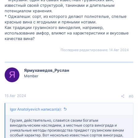
известный своей структурой, танинами и длительным
потенциалом хранения.
* Оджалеши: сорт, из которого делают полнотелые, спелые
красные вина с ягодными и пряными нотами.
Как традиции грузинского виноделия, например,
использование амфор, влияют на характеристики и вкусовые
качества вина?
Последнее редактирование:
14 Авг 2024
Ярмухамедов_Руслан
Я
Member
15 Авг 2024
#6
Igor Anatolyevich написал(а):
Грузия, действительно, славится своим богатым
винодельческим наследием, а местные сорта винограда и
уникальные методы производства придают грузинским винам
особый характер. Вот несколько известных сортов винограда,