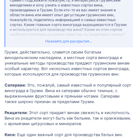
Привет! Подскажите пожалуйста, я интересуюсь грузинским
виноделием и хочу узнать о известных сортах вина,
производимых в Грузии. Если кто-то из вас имеет знания в
области вина или имеет опыт дегустации грузинских вин,
пожалуйста, поделитесь информацией о самых известных
сортах. Какие главные сорта винограда выращиваются в Грузии
и используются для производства вина? Какие из этих сортов
наиболее популярны и широко известны за пределами страны?
Грузия славится своими винными традициями, так что
Нажмите для раскрытия...
интересно узнать, какие сорта вина являются визитной
карточкой Грузии. Буду благодарна за любую информацию и
Грузия, действительно, славится своим богатым
советы, которые помогут мне расширить свои знания о
винодельческим наследием, а местные сорта винограда и
грузинских винах и, возможно, попробовать некоторые из них.
уникальные методы производства придают грузинским винам
особый характер. Вот несколько известных сортов винограда,
которые используются для производства грузинских вин:
Саперави:
Это, пожалуй, самый известный и популярный сорт
винограда в Грузии. Вина из саперави обычно темные, с
выраженными фруктовыми и пряными нотами. Саперави
также широко признан за пределами Грузии.
Ркацители:
Этот сорт придает винам свежесть и кислотность.
Вина из ркацители могут быть как белыми, так и оранжевыми,
с ароматами цитрусовых и минералов.
Киси:
Еще один важный сорт для производства белых вин.