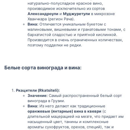
натурально-полусладкое красное вино,
производимое исключительно из сортов
Александроули
и
Муджуретули
в микрозоне
Хванчкара (регион Рача).
Вина:
Отличается уникальным букетом с
малиновыми, вишневыми и гранатовыми тонами, с
бархатистой сладостью и приятной кислинкой.
Производится в очень ограниченных количествах,
поэтому подделки не редки.
Белые сорта винограда и вина:​
Ркацители (Rkatsiteli):
Значение:
Самый распространенный белый сорт
винограда в Грузии.
Вина:
Из него делают как традиционные
оранжевые (янтарные) вина в квеври
(с
длительной мацерацией на мезге, что придает им
насыщенный цвет, танины и комплексные
ароматы сухофруктов, орехов, специй), так и