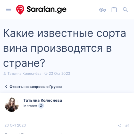
Какие известные сорта
вина производятся в
стране?
А
Д
Татьяна Колеснёва
23 Окт 2023
в
а
т
т
Ответы на вопросы о Грузии
о
а
р
н
т
а
Татьяна Колеснёва
е
ч
Member
м
а
ы
л
а
23 Окт 2023
#1