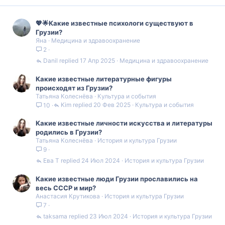
💖🌟Какие известные психологи существуют в
Грузии?
Яна
Медицина и здравоохранение
2
Danil
17 Апр 2025
Медицина и здравоохранение
Какие известные литературные фигуры
происходят из Грузии?
Татьяна Колеснёва
Культура и события
Kim
20 Фев 2025
Культура и события
10
Какие известные личности искусства и литературы
родились в Грузии?
Татьяна Колеснёва
История и культура Грузии
9
Ева Т
24 Июл 2024
История и культура Грузии
Какие известные люди Грузии прославились на
весь СССР и мир?
Анастасия Крутикова
История и культура Грузии
7
taksama
23 Июл 2024
История и культура Грузии