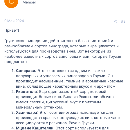
С
Member
9 Май 2024
#3
Привет!
Грузинское виноделие действительно богато историей и
разнообразием сортов винограда, которые выращиваются и
используются для производства вина. Вот некоторые из
наиболее известных сортов винограда и вин, которые Грузия
предлагает:
Саперави
: Этот сорт является одним из самых
популярных и узнаваемых виноградов в Грузии. Он
производит насыщенные, темные и ароматные красные
вина, обладающие характерным вкусом и ароматом.
Ркацители
: Еще один известный сорт, который
производит белые вина. Вина из Ркацители обычно
имеют свежий, цитрусовый вкус с приятным
минеральным оттенком.
Хванчкара
: Этот сорт винограда используется для
производства красных полусладких вин, которые часто
ассоциируются с регионом Рача в Грузии.
Мцване Кацителли
: Этот сорт используется для