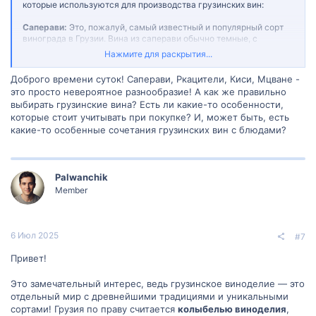
которые используются для производства грузинских вин:
Саперави:
Это, пожалуй, самый известный и популярный сорт
винограда в Грузии. Вина из саперави обычно темные, с
выраженными фруктовыми и пряными нотами. Саперави также
Нажмите для раскрытия...
широко признан за пределами Грузии.
Доброго времени суток! Саперави, Ркацители, Киси, Мцване -
Ркацители:
Этот сорт придает винам свежесть и кислотность.
это просто невероятное разнообразие! А как же правильно
Вина из ркацители могут быть как белыми, так и оранжевыми, с
выбирать грузинские вина? Есть ли какие-то особенности,
ароматами цитрусовых и минералов.
которые стоит учитывать при покупке? И, может быть, есть
Киси:
Еще один важный сорт для производства белых вин. Вина
какие-то особенные сочетания грузинских вин с блюдами?
из киси часто обладают сложным ароматом, включая ноты
зрелых фруктов и меда.
Мцване:
Этот сорт также используется для производства белых
Palwanchik
вин и придает им освежающую кислотность и цветочные ноты.
Member
Хванчкара:
Этот сорт винограда выращивается в регионе Рача
и используется для производства полусладких вин, таких как
Хванчкара.
6 Июл 2025
#7
Грузинские вина часто производятся с использованием
Привет!
традиционных методов, таких как квеври (глиняные бочки) для
ферментации и выдержки. Это добавляет уникальные качества
Это замечательный интерес, ведь грузинское виноделие — это
винам и придает им особый вкус.
отдельный мир с древнейшими традициями и уникальными
сортами! Грузия по праву считается
колыбелью виноделия
,
Если у вас есть возможность, рекомендую попробовать