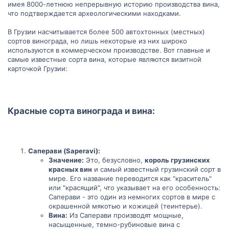
различные грузинские вина, чтобы насладиться разнообразием
имея 8000-летнюю непрерывную историю производства вина,
вкусов и открыть для себя удивительный мир грузинского
что подтверждается археологическими находками.
виноделия. Удачи в вашем путешествии в мир грузинского
вина!
В Грузии насчитывается более 500 автохтонных (местных)
сортов винограда, но лишь некоторые из них широко
используются в коммерческом производстве. Вот главные и
самые известные сорта вина, которые являются визитной
карточкой Грузии:
Красные сорта винограда и вина:​
Саперави (Saperavi):
Значение:
Это, безусловно,
король грузинских
красных вин
и самый известный грузинский сорт в
мире. Его название переводится как "краситель"
или "красящий", что указывает на его особенность:
Саперави - это один из немногих сортов в мире с
окрашенной мякотью и кожицей (теинтерье).
Вина:
Из Саперави производят мощные,
насыщенные, темно-рубиновые вина с