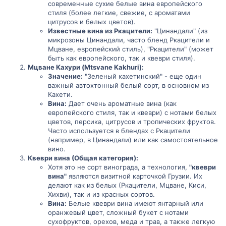
современные сухие белые вина европейского
стиля (более легкие, свежие, с ароматами
цитрусов и белых цветов).
Известные вина из Ркацители:
"Цинандали" (из
микрозоны Цинандали, часто бленд Ркацители и
Мцване, европейский стиль), "Ркацители" (может
быть как европейского, так и квеври стиля).
Мцване Кахури (Mtsvane Kakhuri):
Значение:
"Зеленый кахетинский" - еще один
важный автохтонный белый сорт, в основном из
Кахети.
Вина:
Дает очень ароматные вина (как
европейского стиля, так и квеври) с нотами белых
цветов, персика, цитрусов и тропических фруктов.
Часто используется в блендах с Ркацители
(например, в Цинандали) или как самостоятельное
вино.
Квеври вина (Общая категория):
Хотя это не сорт винограда, а технология,
"квеври
вина"
являются визитной карточкой Грузии. Их
делают как из белых (Ркацители, Мцване, Киси,
Хихви), так и из красных сортов.
Вина:
Белые квеври вина имеют янтарный или
оранжевый цвет, сложный букет с нотами
сухофруктов, орехов, меда и трав, а также легкую