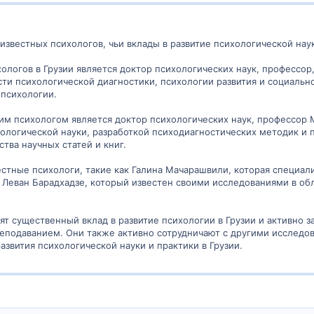
 известных психологов, чьи вклады в развитие психологической нау
ологов в Грузии является доктор психологических наук, профессор
ти психологической диагностики, психологии развития и социальн
 психологии.
им психологом является доктор психологических наук, профессор
хологической науки, разработкой психодиагностических методик и
тва научных статей и книг.
вестные психологи, такие как Галина Мачарашвили, которая специал
 Леван Барадхадзе, который известен своими исследованиями в об
т существенный вклад в развитие психологии в Грузии и активно 
еподаванием. Они также активно сотрудничают с другими исследов
звития психологической науки и практики в Грузии.