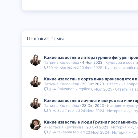
Похожие темы
Какие известные литературные фигуры прои
Татьяна Колеснёва
4 Ноя 2023
Культура и событ
Kim
20 Фев 2025
Культура и событ
10
Какие известные сорта вина производятся в
Татьяна Колеснёва
23 Окт 2023
Ответы на вопро
Palwanchik
6 Июл 2025
Ответы на в
6
Какие известные личности искусства и лите
Татьяна Колеснёва
23 Окт 2023
История и культ
Ева Т
24 Июл 2024
История и культ
9
Какие известные люди Грузии прославились 
Анастасия Крутикова
20 Окт 2023
История и кул
taksama
23 Июл 2024
История и кул
7