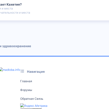
вает Кахетия?
 и места
чательности и места
 почта
и здравоохранение
Навигация
Главная
Форумы
Обратная Связь