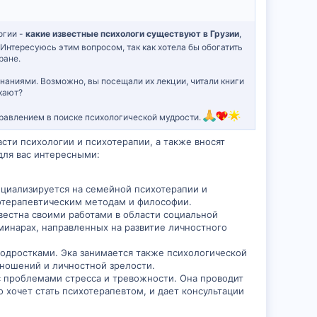
огии -
какие известные психологи существуют в Грузии
,
Интересуюсь этим вопросом, так как хотела бы обогатить
ране.
знаниями. Возможно, вы посещали их лекции, читали книги
кают?
равлением в поиске психологической мудрости.
сти психологии и психотерапии, а также вносят
 для вас интересными:
ециализируется на семейной психотерапии и
ихотерапевтическим методам и философии.
вестна своими работами в области социальной
еминарах, направленных на развитие личностного
подростками. Эка занимается также психологической
тношений и личностной зрелости.
с проблемами стресса и тревожности. Она проводит
 хочет стать психотерапевтом, и дает консультации