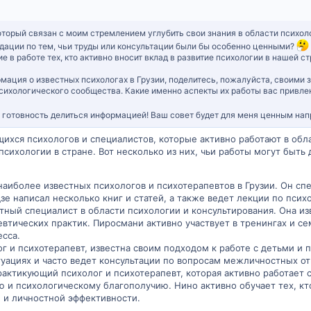
торый связан с моим стремлением углубить свои знания в области психол
ндации по тем, чьи труды или консультации были бы особенно ценными?
е в работе тех, кто активно вносит вклад в развитие психологии в нашей ст
ормация о известных психологах в Грузии, поделитесь, пожалуйста, своими 
психологического сообщества. Какие именно аспекты их работы вас привле
 готовность делиться информацией! Ваш совет будет для меня ценным нап
ихся психологов и специалистов, которые активно работают в обла
психологии в стране. Вот несколько из них, чьи работы могут быть
наиболее известных психологов и психотерапевтов в Грузии. Он сп
зе написал несколько книг и статей, а также ведет лекции по пс
ный специалист в области психологии и консультирования. Она из
втических практик. Пиросмани активно участвует в тренингах и с
есса.
г и психотерапевт, известна своим подходом к работе с детьми и 
уациях и часто ведет консультации по вопросам межличностных о
актикующий психолог и психотерапевт, которая активно работает 
 и психологическому благополучию. Нино активно обучает тех, кто
 и личностной эффективности.