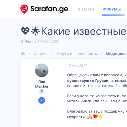
ГЛАВНАЯ
ФОРУМЫ
💖🌟Какие известные
А
Д
Яна
17 Ноя 2023
в
а
т
т
Форумы
Услуги и специалисты
Медицина 
о
а
р
н
т
а
17 Ноя 2023
е
ч
м
а
Обращаюсь к вам с вопросом, к
ы
л
существуют в Грузии
, и, возм
Яна
а
вопросом, так как хотела бы об
Member
Если у кого-то из вас есть инф
14 Ноя 2023
читали книги или слышали о ни
300
Благодарю за вашу поддержку и
14
мудрости.
16