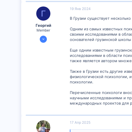
19 Янв 2024
Г
В Грузии существует несколько
Георгий
Одним из самых известных псих
Member
своими исследованиями в облас
16 Янв 2024
основателей грузинской школы
892
Еще одним известным грузинск
2
исследованиями в области пси
16
также является автором множес
Также в Грузии есть другие из
физиологической психологии, и
психологии.
Перечисленные психологи внося
научными исследованиями и пр
международных проектов для ра
17 Апр 2025