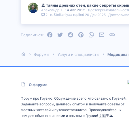
🔮 Тайны древних стен, какие секреты скры
Александр Т
14 Авг 2025
Достопримечательности
Steffaniyaa
20 Дек 2025
Достоприме
2
Facebook
Twitter
Reddit
Pinterest
WhatsApp
Электронная
Ссылка
Поделиться:
Форумы
Услуги и специалисты
Медицина 
О форуме
Форум про Грузию: Обсуждение всего, что связано с Грузией.
Задавайте вопросы, делитесь опытом и получайте советы от
местных жителей и путешественников. Присоединяйтесь к
нам для обмена знаниями и опытом о Грузии! 🇬🇪💬🏔️