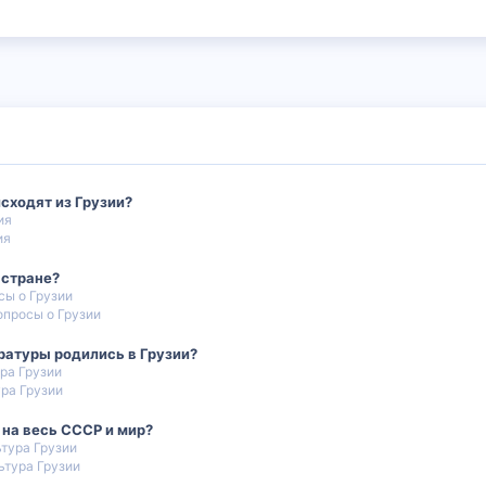
сходят из Грузии?
ия
ия
 стране?
сы о Грузии
опросы о Грузии
ратуры родились в Грузии?
ура Грузии
ура Грузии
на весь СССР и мир?
ьтура Грузии
ьтура Грузии