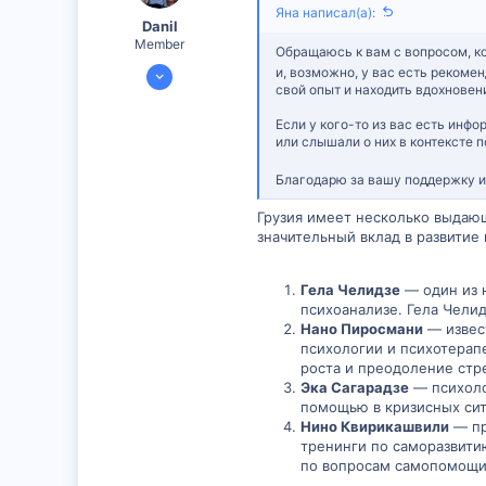
Яна написал(а):
Danil
Member
Обращаюсь к вам с вопросом, ко
13 Апр 2025
и, возможно, у вас есть рекоме
свой опыт и находить вдохновени
299
0
Если у кого-то из вас есть инф
или слышали о них в контексте 
16
Благодарю за вашу поддержку и
Грузия имеет несколько выдающ
значительный вклад в развитие 
Гела Челидзе
— один из 
психоанализе. Гела Челид
Нано Пиросмани
— извест
психологии и психотерапе
роста и преодоление стр
Эка Сагарадзе
— психоло
помощью в кризисных сит
Нино Квирикашвили
— пр
тренинги по саморазвитию
по вопросам самопомощи