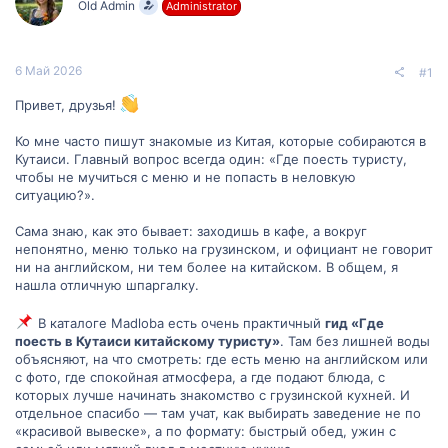
Old Admin
Administrator
м
а
ы
л
а
6 Май 2026
#1
Привет, друзья!
Ко мне часто пишут знакомые из Китая, которые собираются в
Кутаиси. Главный вопрос всегда один: «Где поесть туристу,
чтобы не мучиться с меню и не попасть в неловкую
ситуацию?».
Сама знаю, как это бывает: заходишь в кафе, а вокруг
непонятно, меню только на грузинском, и официант не говорит
ни на английском, ни тем более на китайском. В общем, я
нашла отличную шпаргалку.
В каталоге Madloba есть очень практичный
гид «Где
поесть в Кутаиси китайскому туристу»
. Там без лишней воды
объясняют, на что смотреть: где есть меню на английском или
с фото, где спокойная атмосфера, а где подают блюда, с
которых лучше начинать знакомство с грузинской кухней. И
отдельное спасибо — там учат, как выбирать заведение не по
«красивой вывеске», а по формату: быстрый обед, ужин с