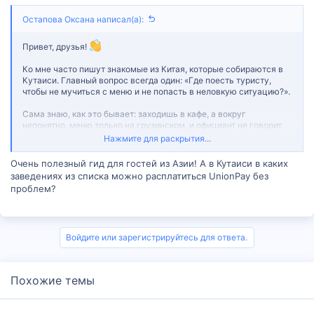
Остапова Оксана написал(а):
Привет, друзья!
Ко мне часто пишут знакомые из Китая, которые собираются в
Кутаиси. Главный вопрос всегда один: «Где поесть туристу,
чтобы не мучиться с меню и не попасть в неловкую ситуацию?».
Сама знаю, как это бывает: заходишь в кафе, а вокруг
непонятно, меню только на грузинском, и официант не говорит
ни на английском, ни тем более на китайском. В общем, я нашла
Нажмите для раскрытия...
отличную шпаргалку.
Очень полезный гид для гостей из Азии! А в Кутаиси в каких
В каталоге Madloba есть очень практичный
гид «Где поесть
заведениях из списка можно расплатиться UnionPay без
в Кутаиси китайскому туристу»
. Там без лишней воды
проблем?
объясняют, на что смотреть: где есть меню на английском или с
фото, где спокойная атмосфера, а где подают блюда, с которых
лучше начинать знакомство с грузинской кухней. И отдельное
спасибо — там учат, как выбирать заведение не по «красивой
Войдите или зарегистрируйтесь для ответа.
вывеске», а по формату: быстрый обед, ужин с семьей или
мягкий вход в местную кухню.
Смотреть гид по еде в Кутаиси для туристов из Китая
Похожие темы
Ребята, а у вас есть опыт? Как вы решаете проблему с
языком в кафе и ресторанах, когда едете в новую страну?