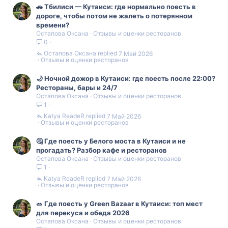
🚗 Тбилиси — Кутаиси: где нормально поесть в
дороге, чтобы потом не жалеть о потерянном
Полагаетесь на переводчик в телефоне?
времени?
Ищете места с меню на английском?
Остапова Оксана
Отзывы и оценки ресторанов
Или сразу идете в заведения с азиатской кухней, где
0
проще?
Остапова Оксана
7 Май 2026
Делитесь своими советами и лайфхаками в комментариях!
Отзывы и оценки ресторанов
🌙 Ночной дожор в Кутаиси: где поесть после 22:00?
Рестораны, бары и 24/7
Остапова Оксана
Отзывы и оценки ресторанов
1
Katya ReadeR
7 Май 2026
Отзывы и оценки ресторанов
🤔 Где поесть у Белого моста в Кутаиси и не
прогадать? Разбор кафе и ресторанов
Остапова Оксана
Отзывы и оценки ресторанов
1
Katya ReadeR
7 Май 2026
Отзывы и оценки ресторанов
🥗 Где поесть у Green Bazaar в Кутаиси: топ мест
для перекуса и обеда 2026
Остапова Оксана
Отзывы и оценки ресторанов