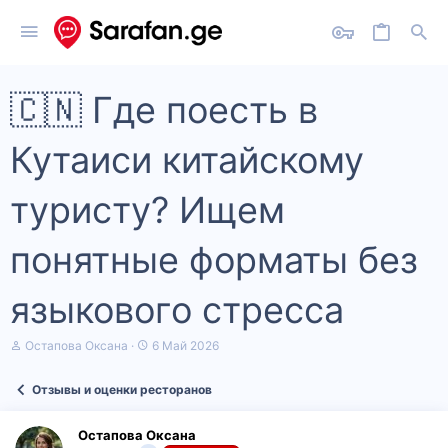
🇨🇳 Где поесть в
Кутаиси китайскому
туристу? Ищем
понятные форматы без
языкового стресса
А
Д
Остапова Оксана
6 Май 2026
в
а
т
т
Отзывы и оценки ресторанов
о
а
р
н
т
а
Остапова Оксана
е
ч