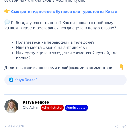
семьей или мягкий вход в местную кухню.
Смотреть гид по еде в Кутаиси для туристов из Китая
Ребята, а у вас есть опыт? Как вы решаете проблему с
языком в кафе и ресторанах, когда едете в новую страну?
Полагаетесь на переводчик в телефоне?
Ищете места с меню на английском?
Или сразу идете в заведения с азиатской кухней, где
проще?
Делитесь своими советами и лайфхаками в комментариях!
Р
Katya ReadeR
е
а
к
ц
Katya ReadeR
и
и
Old Admin
Administrator
Administrator
:
7 Май 2026
#2