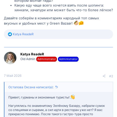
котором молчат гиды?
Какую еду чаще всего хочется взять после шопинга:
хинкали, хачапури или может быть что-то более лёгкое?
Давайте соберём в комментариях народный топ самых
вкусных и удобных мест у Green Bazaar!
Р
Katya ReadeR
е
а
к
ц
Katya ReadeR
и
и
Old Admin
Administrator
Administrator
:
7 Май 2026
#2
Остапова Оксана написал(а):
Привет, гурманы и экономные туристы!
Нагулялись по знаменитому Зелёному Базару, набрали сумок
со специями и сырами, а сил идти в ресторан уже нет? Я вас
прекрасно понимаю. После такого гастро-тура просто