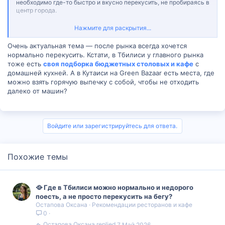
необходимо где-то быстро и вкусно перекусить, не пробираясь в
центр города.
В каталоге Madloba составили идеальный
гид «Где поесть
Нажмите для раскрытия...
рядом с Green Bazaar
»
, чтобы избавить вас от мук выбора. Это
не просто список адресов, а умные советы: где искать те самые
Очень актуальная тема — после рынка всегда хочется
хачапури по-имеретински, в каких кафе лучше брать домашние
нормально перекусить. Кстати, в Тбилиси у главного рынка
обеды, а куда забежать на чашку кофе с лобиани между
тоже есть
своя подборка бюджетных столовых и кафе
с
покупками. Список поможет не попасть в случайную
домашней кухней. А в Кутаиси на Green Bazaar есть места, где
забегаловку, а найти местечко с душой.
можно взять горячую выпечку с собой, чтобы не отходить
далеко от машин?
Вопрос к сообществу:
Как вы обычно поступаете после рынка — ищете быстрый
перекус или спокойный обед?
Войдите или зарегистрируйтесь для ответа.
Есть ли у вас секретное место прямо у базара, о котором
молчат гиды?
Какую еду чаще всего хочется взять после шопинга:
Похожие темы
хинкали, хачапури или может быть что-то более лёгкое?
Давайте соберём в комментариях народный топ самых вкусных
и удобных мест у Green Bazaar!
🥘 Где в Тбилиси можно нормально и недорого
поесть, а не просто перекусить на бегу?
Остапова Оксана
Рекомендации ресторанов и кафе
0
Остапова Оксана
7 Май 2026