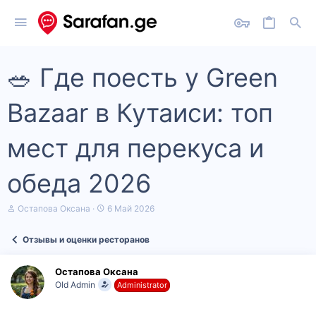
🥗 Где поесть у Green
Bazaar в Кутаиси: топ
мест для перекуса и
обеда 2026
А
Д
Остапова Оксана
6 Май 2026
в
а
т
т
Отзывы и оценки ресторанов
о
а
р
н
т
а
Остапова Оксана
е
ч
Old Admin
Administrator
м
а
ы
л
а