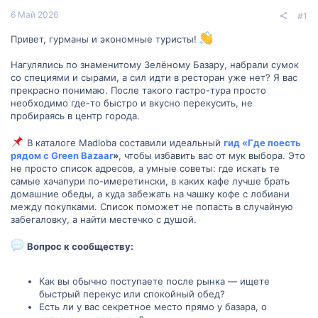
6 Май 2026
#1
Привет, гурманы и экономные туристы!
Нагулялись по знаменитому Зелёному Базару, набрали сумок
со специями и сырами, а сил идти в ресторан уже нет? Я вас
прекрасно понимаю. После такого гастро-тура просто
необходимо где-то быстро и вкусно перекусить, не
пробираясь в центр города.
В каталоге Madloba составили идеальный
гид «Где поесть
рядом с Green Bazaar
»
, чтобы избавить вас от мук выбора. Это
не просто список адресов, а умные советы: где искать те
самые хачапури по-имеретински, в каких кафе лучше брать
домашние обеды, а куда забежать на чашку кофе с лобиани
между покупками. Список поможет не попасть в случайную
забегаловку, а найти местечко с душой.
Вопрос к сообществу:
Как вы обычно поступаете после рынка — ищете
быстрый перекус или спокойный обед?
Есть ли у вас секретное место прямо у базара, о