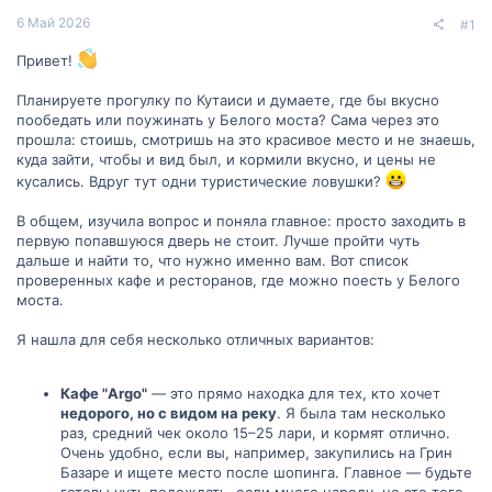
6 Май 2026
#1
Привет!
Планируете прогулку по Кутаиси и думаете, где бы вкусно
пообедать или поужинать у Белого моста? Сама через это
прошла: стоишь, смотришь на это красивое место и не знаешь,
куда зайти, чтобы и вид был, и кормили вкусно, и цены не
кусались. Вдруг тут одни туристические ловушки?
В общем, изучила вопрос и поняла главное: просто заходить в
первую попавшуюся дверь не стоит. Лучше пройти чуть
дальше и найти то, что нужно именно вам. Вот список
проверенных кафе и ресторанов, где можно поесть у Белого
моста.
Я нашла для себя несколько отличных вариантов:
Кафе "Argo"
— это прямо находка для тех, кто хочет
недорого, но с видом на реку
. Я была там несколько
раз, средний чек около 15–25 лари, и кормят отлично.
Очень удобно, если вы, например, закупились на Грин
Базаре и ищете место после шопинга. Главное — будьте
готовы чуть подождать, если много народу, но это того