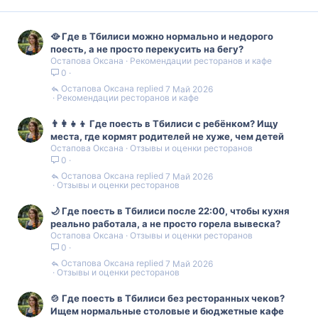
А если душа просит романтики, то это, конечно,
White
Stones
. Это кафе прямо над рекой с живой музыкой и
очень красивым видом. Цены там повыше, но для
🥘 Где в Тбилиси можно нормально и недорого
особенного вечера самое то.
поесть, а не просто перекусить на бегу?
А для быстрого и бюджетного перекуса на ходу можно
Остапова Оксана
Рекомендации ресторанов и кафе
заглянуть в
Coffee For Drivers
, там вкусный кофе и
0
сэндвичи.
Остапова Оксана
7 Май 2026
Смотреть полный гид по еде у Белого моста
Рекомендации ресторанов и кафе
А у вас есть любимые места у Белого моста? Я вот слышала,
👨‍👩‍👧‍👦 Где поесть в Тбилиси с ребёнком? Ищу
что в
Magnolia
очень вкусно, а местные часто хвалят
El Depo
.
места, где кормят родителей не хуже, чем детей
Делитесь, может, знаете какие-то секретные заведения, где
Остапова Оксана
Отзывы и оценки ресторанов
кормят как дома?
0
Остапова Оксана
7 Май 2026
Отзывы и оценки ресторанов
🌙 Где поесть в Тбилиси после 22:00, чтобы кухня
реально работала, а не просто горела вывеска?
Остапова Оксана
Отзывы и оценки ресторанов
0
Остапова Оксана
7 Май 2026
Отзывы и оценки ресторанов
🍲 Где поесть в Тбилиси без ресторанных чеков?
Ищем нормальные столовые и бюджетные кафе