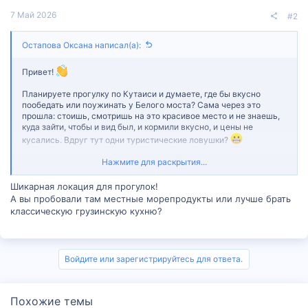
7 Май 2026
#2
Остапова Оксана написал(а):
Привет!
Планируете прогулку по Кутаиси и думаете, где бы вкусно
пообедать или поужинать у Белого моста? Сама через это
прошла: стоишь, смотришь на это красивое место и не знаешь,
куда зайти, чтобы и вид был, и кормили вкусно, и цены не
кусались. Вдруг тут одни туристические ловушки?
В общем, изучила вопрос и поняла главное: просто заходить в
Нажмите для раскрытия...
первую попавшуюся дверь не стоит. Лучше пройти чуть дальше
и найти то, что нужно именно вам. Вот список проверенных кафе
Шикарная локация для прогулок!
и ресторанов, где можно поесть у Белого моста.
А вы пробовали там местные морепродукты или лучше брать
классическую грузинскую кухню?
Я нашла для себя несколько отличных вариантов:
Кафе "Argo"
— это прямо находка для тех, кто хочет
недорого, но с видом на реку
. Я была там несколько раз,
Войдите или зарегистрируйтесь для ответа.
средний чек около 15–25 лари, и кормят отлично. Очень
удобно, если вы, например, закупились на Грин Базаре и
ищете место после шопинга. Главное — будьте готовы
Похожие темы
чуть подождать, если много народу, но это того стоит.