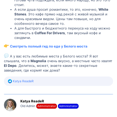
стоит.
А если душа просит романтики, то это, конечно,
White
Stones
. Это кафе прямо над рекой с живой музыкой и
очень красивым видом. Цены там повыше, но для
особенного вечера самое то.
А для быстрого и бюджетного перекуса на ходу можно
заглянуть в
Coffee For Drivers
, там вкусный кофе и
сэндвичи.
Смотреть полный гид по еде у Белого моста
А у вас есть любимые места у Белого моста? Я вот
слышала, что в
Magnolia
очень вкусно, а местные часто хвалят
El Depo
. Делитесь, может, знаете какие-то секретные
заведения, где кормят как дома?
Р
Katya ReadeR
е
а
к
ц
Katya ReadeR
и
и
Old Admin
Administrator
Administrator
: