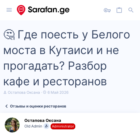
🤔 Где поесть у Белого
моста в Кутаиси и не
прогадать? Разбор
кафе и ресторанов
А
Д
Остапова Оксана
6 Май 2026
в
а
т
т
Отзывы и оценки ресторанов
о
а
р
н
т
а
Остапова Оксана
е
ч
Old Admin
Administrator
м
а
ы
л
а