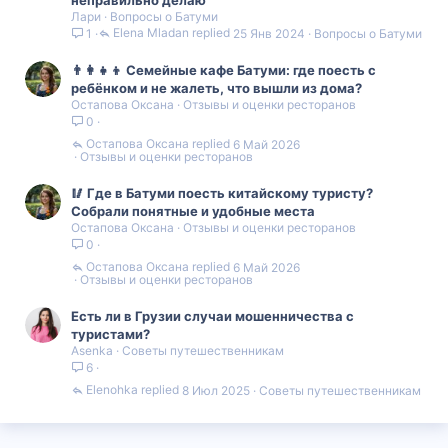
Лари
Вопросы о Батуми
Elena Mladan
25 Янв 2024
Вопросы о Батуми
1
👨‍👩‍👧‍👦 Семейные кафе Батуми: где поесть с
ребёнком и не жалеть, что вышли из дома?
Остапова Оксана
Отзывы и оценки ресторанов
0
Остапова Оксана
6 Май 2026
Отзывы и оценки ресторанов
🥢 Где в Батуми поесть китайскому туристу?
Собрали понятные и удобные места
Остапова Оксана
Отзывы и оценки ресторанов
0
Остапова Оксана
6 Май 2026
Отзывы и оценки ресторанов
Есть ли в Грузии случаи мошенничества с
туристами?
Asenka
Советы путешественникам
6
Elenohka
8 Июл 2025
Советы путешественникам