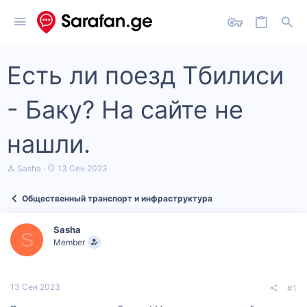
Есть ли поезд Тбилиси
- Баку? На сайте не
нашли.
А
Д
Sasha
13 Сен 2023
в
а
т
т
Общественный транспорт и инфраструктура
о
а
р
н
т
а
Sasha
е
ч
S
Member
м
а
ы
л
а
13 Сен 2023
#1