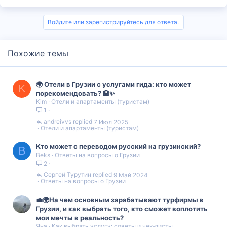
Войдите или зарегистрируйтесь для ответа.
Похожие темы
🌍 Отели в Грузии с услугами гида: кто может
K
порекомендовать? 🏨✨
Kim
Отели и апартаменты (туристам)
1
andreivvs
7 Июл 2025
Отели и апартаменты (туристам)
Кто может с переводом русский на грузинский?
B
Beks
Ответы на вопросы о Грузии
2
Сергей Турутин
9 Май 2024
Ответы на вопросы о Грузии
💼🌍На чем основным зарабатывают турфирмы в
Грузии, и как выбрать того, кто сможет воплотить
мои мечты в реальность?
Яна
Как выбрать услугу: советы и чек‑листы