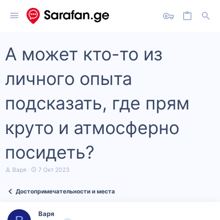
А может кто-то из
личного опыта
подсказать, где прям
круто и атмосферно
посидеть?
А
Д
Варя
7 Окт 2023
в
а
т
т
Достопримечательности и места
о
а
р
н
т
а
Варя
е
ч