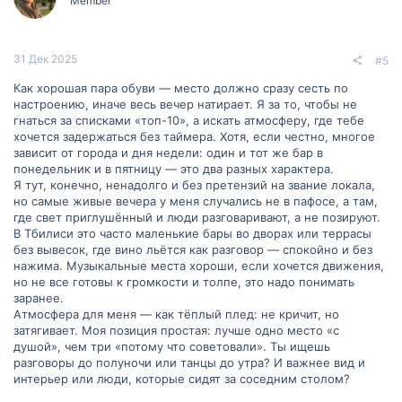
Member
31 Дек 2025
#5
Как хорошая пара обуви — место должно сразу сесть по
настроению, иначе весь вечер натирает. Я за то, чтобы не
гнаться за списками «топ-10», а искать атмосферу, где тебе
хочется задержаться без таймера. Хотя, если честно, многое
зависит от города и дня недели: один и тот же бар в
понедельник и в пятницу — это два разных характера.
Я тут, конечно, ненадолго и без претензий на звание локала,
но самые живые вечера у меня случались не в пафосе, а там,
где свет приглушённый и люди разговаривают, а не позируют.
В Тбилиси это часто маленькие бары во дворах или террасы
без вывесок, где вино льётся как разговор — спокойно и без
нажима. Музыкальные места хороши, если хочется движения,
но не все готовы к громкости и толпе, это надо понимать
заранее.
Атмосфера для меня — как тёплый плед: не кричит, но
затягивает. Моя позиция простая: лучше одно место «с
душой», чем три «потому что советовали». Ты ищешь
разговоры до полуночи или танцы до утра? И важнее вид и
интерьер или люди, которые сидят за соседним столом?