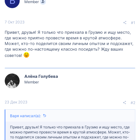
В
Member
м
а
ы
л
а
7 Окт 2023
#1
Привет, друзья! Я только что приехала в Грузию и ищу место,
где можно приятно провести время в крутой атмосфере.
Может, кто-то поделится своим личным опытом и подскажет,
где можно по-настоящему классно посидеть? Жду ваших
советов!
Алëна Голубева
Member
23 Дек 2023
#2
Варя написал(а):
Привет, друзья! Я только что приехала в Грузию и ищу место, где
можно приятно провести время в крутой атмосфере. Может, кто-
то поделится своим личным опытом и подскажет, где можно по-