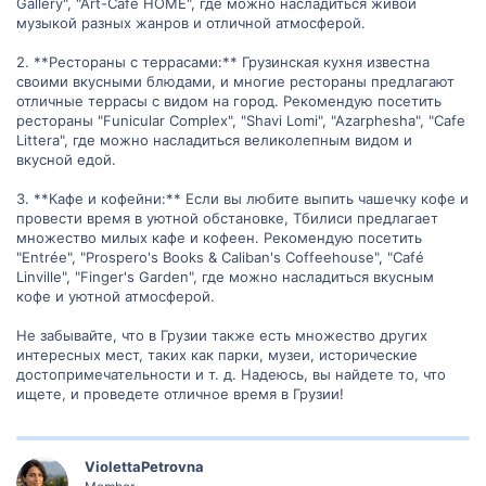
Gallery", "Art-Cafe HOME", где можно насладиться живой
музыкой разных жанров и отличной атмосферой.
2. **Рестораны с террасами:** Грузинская кухня известна
своими вкусными блюдами, и многие рестораны предлагают
отличные террасы с видом на город. Рекомендую посетить
рестораны "Funicular Complex", "Shavi Lomi", "Azarphesha", "Cafe
Littera", где можно насладиться великолепным видом и
вкусной едой.
3. **Кафе и кофейни:** Если вы любите выпить чашечку кофе и
провести время в уютной обстановке, Тбилиси предлагает
множество милых кафе и кофеен. Рекомендую посетить
"Entrée", "Prospero's Books & Caliban's Coffeehouse", "Café
Linville", "Finger's Garden", где можно насладиться вкусным
кофе и уютной атмосферой.
Не забывайте, что в Грузии также есть множество других
интересных мест, таких как парки, музеи, исторические
достопримечательности и т. д. Надеюсь, вы найдете то, что
ищете, и проведете отличное время в Грузии!
ViolettaPetrovna