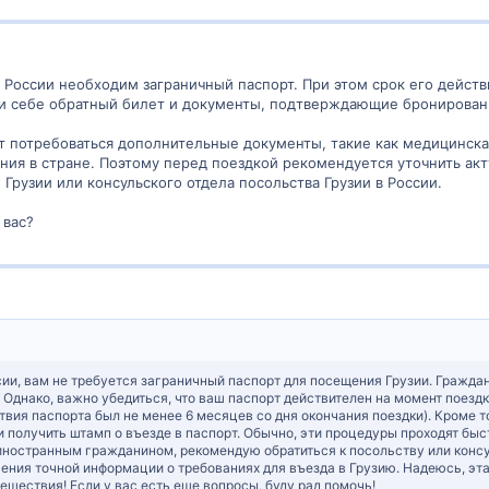
 России необходим заграничный паспорт. При этом срок его действ
и себе обратный билет и документы, подтверждающие бронировани
т потребоваться дополнительные документы, такие как медицинска
ния в стране. Поэтому перед поездкой рекомендуется уточнить а
Грузии или консульского отдела посольства Грузии в России.
 вас?
сии, вам не требуется заграничный паспорт для посещения Грузии. Гражда
 Однако, важно убедиться, что ваш паспорт действителен на момент поезд
твия паспорта был не менее 6 месяцев со дня окончания поездки). Кроме т
 получить штамп о въезде в паспорт. Обычно, эти процедуры проходят быст
иностранным гражданином, рекомендую обратиться к посольству или консу
ения точной информации о требованиях для въезда в Грузию. Надеюсь, эт
ешествия! Если у вас есть еще вопросы, буду рад помочь!