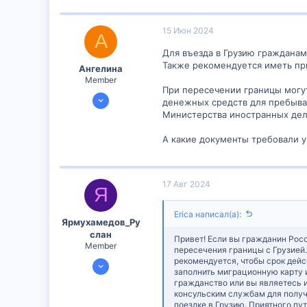
15 Июн 2024
А
Для въезда в Грузию гражданам
Также рекомендуется иметь пр
Ангелина
Member
При пересечении границы могу
12 Июн 2024
денежных средств для пребыва
300
Министерства иностранных дел 
0
А какие документы требовали у
16
17 Авг 2024
Я
Erica написал(а):
Ярмухамедов_Ру
слан
Привет! Если вы гражданин Рос
Member
пересечения границы с Грузией.
рекомендуется, чтобы срок дейс
10 Авг 2024
заполнить миграционную карту и
598
гражданство или вы являетесь 
консульским службам для получ
1
поездке в Грузию. Приятного пут