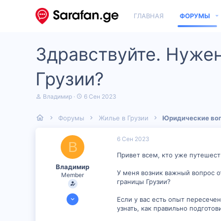
ГЛАВНАЯ
ФОРУМЫ
Здравствуйте. Нужен
Грузии?
А
Д
Владимир
6 Сен 2023
в
а
т
т
Форумы
Жилье в Грузии
Юридические во
о
а
р
н
т
а
6 Сен 2023
В
е
ч
м
а
Привет всем, кто уже путешест
ы
л
Владимир
а
У меня возник важный вопрос о
Member
границы Грузии?
31 Авг 2023
Если у вас есть опыт пересече
50
узнать, как правильно подгото
2