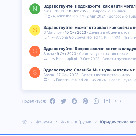
Здравствуйте. Подскажите: как найти могил
N
Natali.N333
10 Окт 2023
Вопросы о Тбилиси
Angelina
12 Авг 2024
Вопросы о Тби
2
Здравствуйте, может кто знает как сейчас п
S
S Martinov
10 Окт 2023
Деньги и обмен валют
Alyona Golubeva
14 Янв 2024
Деньги
1
Здравствуйте! Вопрос заключается в следующ
S
Sasha
9 Окт 2023
Советы путешественникам
Erica
13 Окт 2023
Советы путешест
1
Здравствуйте.Спасибо.Мне нужны отели в г
S
Sasha
17 Сен 2023
Советы путешественникам
Георгий
20 Янв 2024
Советы путеш
1
Facebook
Twitter
Reddit
Pinterest
WhatsApp
Электронная
Ссылка
Поделиться:
Форумы
Жилье в Грузии
Юридические во