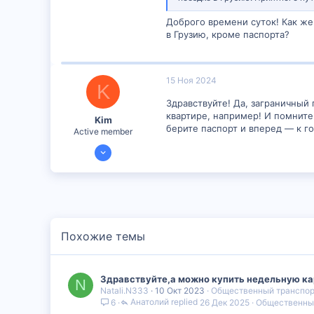
18
Доброго времени суток! Как же
в Грузию, кроме паспорта?
15 Ноя 2024
K
Здравствуйте! Да, заграничный 
квартире, например! И помните:
Kim
берите паспорт и вперед — к г
Active member
15 Ноя 2024
1,044
0
36
26
Похожие темы
Здравствуйте,а можно купить недельную ка
N
Natali.N333
10 Окт 2023
Общественный транспор
Анатолий
26 Дек 2025
Общественный
6