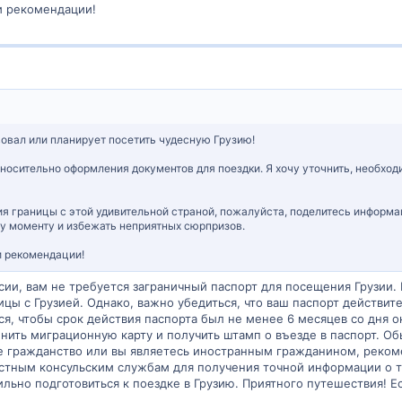
и рекомендации!
овал или планирует посетить чудесную Грузию!
носительно оформления документов для поездки. Я хочу уточнить, необхо
ия границы с этой удивительной страной, пожалуйста, поделитесь информац
му моменту и избежать неприятных сюрпризов.
и рекомендации!
сии, вам не требуется заграничный паспорт для посещения Грузии
ицы с Грузией. Однако, важно убедиться, что ваш паспорт действи
я, чтобы срок действия паспорта был не менее 6 месяцев со дня ок
нить миграционную карту и получить штамп о въезде в паспорт. Об
ое гражданство или вы являетесь иностранным гражданином, реком
естным консульским службам для получения точной информации о тр
ьно подготовиться к поездке в Грузию. Приятного путешествия! Ес