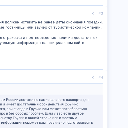
#3
ия должен истекать не ранее даты окончания поездки.
е гостиницы или ваучер от туристической компании.
я страховка и подтверждение наличия достаточных
ктуальную информацию на официальном сайте
#4
нам России достаточно национального паспорта для
ки и имеет достаточный срок действия (обычно
ого, при въезде в Грузию вам может потребоваться
ро и без особых проблем. Если у вас есть другое
льству Грузии в вашей стране или к местным
а информация поможет вам правильно подготовиться к