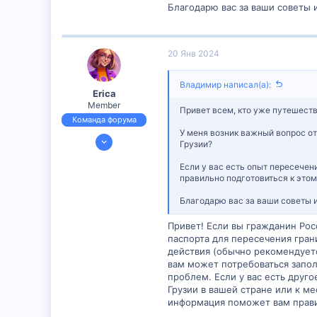
Благодарю вас за ваши советы 
6
20 Янв 2024
Владимир написал(а):
Erica
Member
Привет всем, кто уже путешеств
Команда форума
У меня возник важный вопрос от
23 Июн 2023
Грузии?
609
Если у вас есть опыт пересечен
8
правильно подготовиться к это
18
Благодарю вас за ваши советы 
Привет! Если вы гражданин Рос
паспорта для пересечения гран
действия (обычно рекомендуетс
вам может потребоваться запол
проблем. Если у вас есть друг
Грузии в вашей стране или к м
информация поможет вам правил