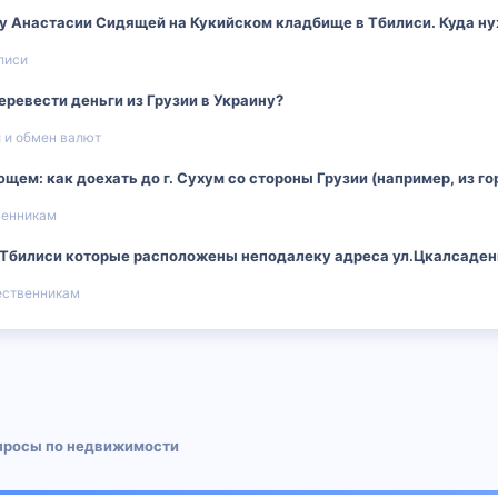
у Анастасии Сидящей на Кукийском кладбище в Тбилиси. Куда ну
лиси
еревести деньги из Грузии в Украину?
 и обмен валют
ем: как доехать до г. Сухум со стороны Грузии (например, из го
венникам
.Тбилиси которые расположены неподалеку адреса ул.Цкалсадени
ественникам
 почта
просы по недвижимости