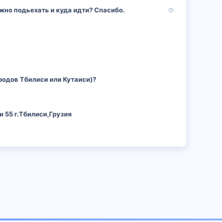
В
жно подьехать и куда идти? Спасибо.
о
п
р
о
с
родов Тбилиси или Кутаиси)?
 55 г.Тбилиси,Грузия