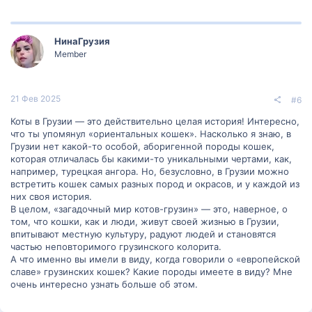
признанными?
НинаГрузия
Окончательное признание породы ориентальных кошек
Member
произошло только в середине 20 века. Баронесса Эдит фон
Ульман и ее подруга Армитаг Харгрейвес начали разводить
ориентальных кошек и смогли вывести животных с голубой,
коричневой и бежевой шерстью. Благодаря их колоссальному
21 Фев 2025
#6
труду, порода была зарегистрирована в 1974 году. Это был
Коты в Грузии — это действительно целая история! Интересно,
важный шаг в истории "Котов-грузин".
что ты упомянул «ориентальных кошек». Насколько я знаю, в
Грузии нет какой-то особой, аборигенной породы кошек,
которая отличалась бы какими-то уникальными чертами, как,
‍ Почему "Коты-
например, турецкая ангора. Но, безусловно, в Грузии можно
встретить кошек самых разных пород и окрасов, и у каждой из
них своя история.
грузины" так
В целом, «загадочный мир котов-грузин» — это, наверное, о
том, что кошки, как и люди, живут своей жизнью в Грузии,
впитывают местную культуру, радуют людей и становятся
известны?
частью неповторимого грузинского колорита.
А что именно вы имели в виду, когда говорили о «европейской
славе» грузинских кошек? Какие породы имеете в виду? Мне
очень интересно узнать больше об этом.
Эта порода кошек славится тем, что почти каждое свое действие
сопровождает негромким мяуканьем, требуя к себе внимания.