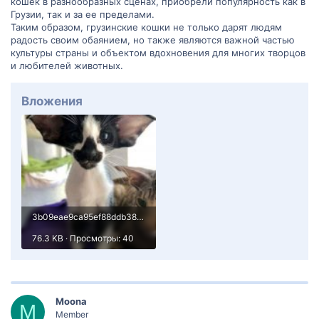
кошек в разнообразных сценах, приобрели популярность как в
Грузии, так и за ее пределами.
Таким образом, грузинские кошки не только дарят людям
радость своим обаянием, но также являются важной частью
культуры страны и объектом вдохновения для многих творцов
и любителей животных.
Вложения
3b09eae9ca95ef88ddb386a68de141f7.jpg
76.3 KB · Просмотры: 40
Moona
M
Member