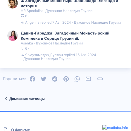
⛪️ Загадочный монастырь Шавнабада: Легенда и
ориентальные кошки сейчас активно участвуют в кошачьих
соревнованиях и выставках, где они показывают свои
история
уникальные черты и конкурентоспособность.
HR Specialist
Духовное Наследие Грузии
6
Отличительные черты: Помимо необычного носа и
Angelina
7 Авг 2024
Духовное Наследие Грузии
выразительного взгляда, у ориентальных кошек также узкие и
стройные телосложение, что придает им грациозность и
Давид-Гареджа: Загадочный Монастырский
элегантность.
Комплекс в Сердце Грузии 🏔
Asenka
Духовное Наследие Грузии
Итак, "Коты-грузины" оказались не только уникальными и
красивыми кошками, но и обладают захватывающей историей.
6
Несмотря на свое начало в Таиланде, они завоевали сердца
Ярмухамедов_Руслан
16 Авг 2024
людей по всему миру и продолжают покорять их своими
Духовное Наследие Грузии
очаровательными чертами и темпераментом.
Facebook
Twitter
Reddit
Pinterest
WhatsApp
Электронная почта
Ссылка
Поделиться:
Домашние питомцы
О форуме