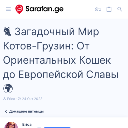
🐈 Загадочный Мир
Котов-Грузин: От
Ориентальных Кошек
до Европейской Славы
🌍
А
Д
Erica
24 Окт 2023
в
а
т
т
Домашние питомцы
о
а
р
н
т
а
Erica
е
ч