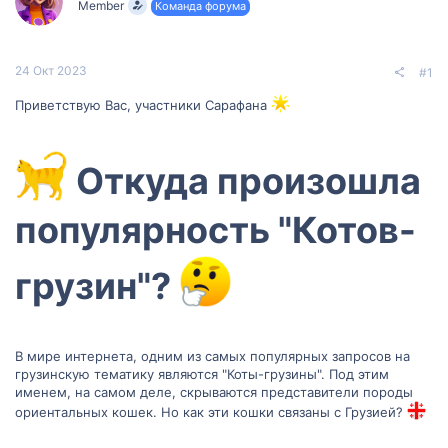
Member
Команда форума
м
а
ы
л
а
24 Окт 2023
#1
Приветствую Вас, участники Сарафана
‍ Откуда произошла
популярность "Котов-
грузин"?
В мире интернета, одним из самых популярных запросов на
грузинскую тематику являются "Коты-грузины". Под этим
именем, на самом деле, скрываются представители породы
ориентальных кошек. Но как эти кошки связаны с Грузией?