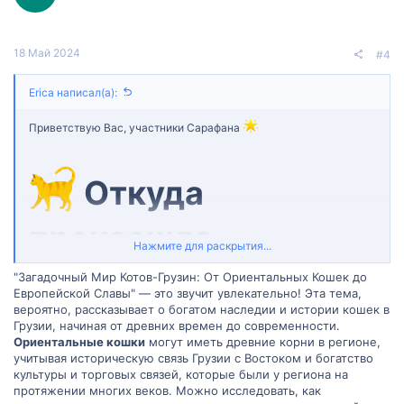
18 Май 2024
#4
Erica написал(а):
Приветствую Вас, участники Сарафана
‍ Откуда
произошла
Нажмите для раскрытия...
популярность
"Загадочный Мир Котов-Грузин: От Ориентальных Кошек до
Европейской Славы" — это звучит увлекательно! Эта тема,
вероятно, рассказывает о богатом наследии и истории кошек в
"Котов-грузин"?
Грузии, начиная от древних времен до современности.
Ориентальные кошки
могут иметь древние корни в регионе,
учитывая историческую связь Грузии с Востоком и богатство
культуры и торговых связей, которые были у региона на
протяжении многих веков. Можно исследовать, как
В мире интернета, одним из самых популярных запросов на