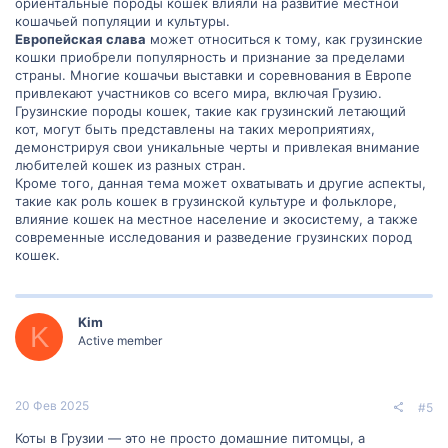
ориентальные породы кошек влияли на развитие местной
грузинскую тематику являются "Коты-грузины". Под этим
именем, на самом деле, скрываются представители породы
кошачьей популяции и культуры.
Европейская слава
может относиться к тому, как грузинские
ориентальных кошек. Но как эти кошки связаны с Грузией?
кошки приобрели популярность и признание за пределами
страны. Многие кошачьи выставки и соревнования в Европе
привлекают участников со всего мира, включая Грузию.
‍Что такое "Коты-
Грузинские породы кошек, такие как грузинский летающий
кот, могут быть представлены на таких мероприятиях,
демонстрируя свои уникальные черты и привлекая внимание
грузины"?
любителей кошек из разных стран.
Кроме того, данная тема может охватывать и другие аспекты,
такие как роль кошек в грузинской культуре и фольклоре,
влияние кошек на местное население и экосистему, а также
Изначально, название "Коты-грузины" иногда применялось к
современные исследования и разведение грузинских пород
ориентальным кошкам, порода которых была разработана в
кошек.
Таиланде. Эти кошки являются близкими родственниками
сиамских кошек и привлекают внимание своим необычным
внешним видом. У них выдающийся нос с горбинкой и очень
выразительный, темпераментный взгляд.
Kim
K
Active member
‍ Как "Коты-
20 Фев 2025
#5
грузины" добрались
Коты в Грузии — это не просто домашние питомцы, а