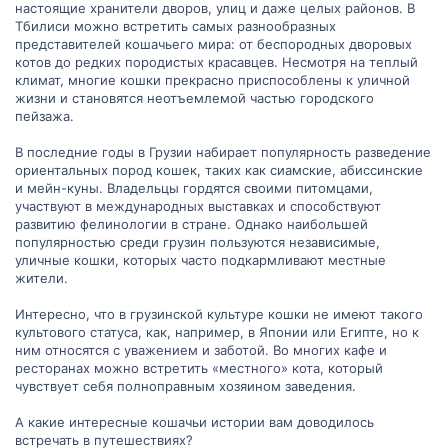
настоящие хранители дворов, улиц и даже целых районов. В
Тбилиси можно встретить самых разнообразных
в Европу?
представителей кошачьего мира: от беспородных дворовых
котов до редких породистых красавцев. Несмотря на теплый
климат, многие кошки прекрасно приспособлены к уличной
жизни и становятся неотъемлемой частью городского
Долгое время вывод ориентальных кошек из Таиланда был
пейзажа.
запрещен, и несмотря на древнее происхождение породы, в
Старом Свете о них почти не знали. Однако, только в конце 19
В последние годы в Грузии набирает популярность разведение
века первые представители этой породы были доставлены в
ориентальных пород кошек, таких как сиамские, абиссинские
Лондон для участия в выставке. Несмотря на это, они не были
и мейн-куны. Владельцы гордятся своими питомцами,
допущены к соревнованиям, так как судьи считали их
участвуют в международных выставках и способствуют
представителями сиамской породы с недопустимым по
развитию фелинологии в стране. Однако наибольшей
стандарту каштановым окрасом.
популярностью среди грузин пользуются независимые,
уличные кошки, которых часто подкармливают местные
жители.
‍ Как
Интересно, что в грузинской культуре кошки не имеют такого
культового статуса, как, например, в Японии или Египте, но к
ориентальные
ним относятся с уважением и заботой. Во многих кафе и
ресторанах можно встретить «местного» кота, который
чувствует себя полноправным хозяином заведения.
кошки стали
А какие интересные кошачьи истории вам доводилось
встречать в путешествиях?