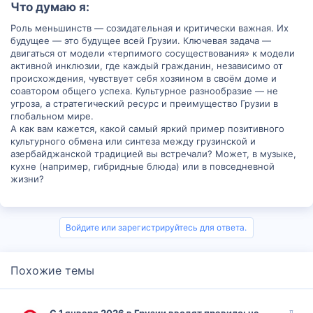
Что думаю я:​
Роль меньшинств — созидательная и критически важная. Их
будущее — это будущее всей Грузии. Ключевая задача —
двигаться от модели «терпимого сосуществования» к модели
активной инклюзии, где каждый гражданин, независимо от
происхождения, чувствует себя хозяином в своём доме и
соавтором общего успеха. Культурное разнообразие — не
угроза, а стратегический ресурс и преимущество Грузии в
глобальном мире.
А как вам кажется, какой самый яркий пример позитивного
культурного обмена или синтеза между грузинской и
азербайджанской традицией вы встречали? Может, в музыке,
кухне (например, гибридные блюда) или в повседневной
жизни?
Войдите или зарегистрируйтесь для ответа.
Похожие темы
З
С 1 января 2026 в Грузии вводят правило: на