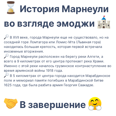
️ История Марнеули
во взгляде эмоджи
В XVII веке, города Марнеули еще не существовало, но на
соседней горе Ломтагора или Ломис-Мта (Львиная гора)
находилась большая крепость, которая первой встречала
иноземные вторжения.
Город Марнеули расположен на берегу реки Алгети, а
всего в 9 километрах от его центра протекает река Храми.
Именно с этой реки началось грузинское контрнаступление во
время армянской войны 1918 года.
В 5 километрах от центра города находится Марабдинское
поле и мемориал памяти погибших в Марабдинской битве
1625 года, где была разбита армия Георгия Саакадзе.
В завершение