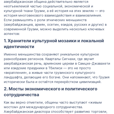
азербайджанская община действительно является
неотъемлемой частью социальной, экономической и
культурной ткани Грузии, а её история на этих землях — это
история многовекового взаимодействия и взаимовлияния.
Если размышлять о роли этнических меньшинств
(азербайджанцев, армян, осетин, езидов, русских и других) в
современной Грузии, можно выделить несколько ключевых
аспектов:
1. Хранители культурной мозаики и локальной
идентичности​
Именно меньшинства сохраняют уникальное культурное
разнообразие регионов. Кварталы Сигнахи, где звучит
азербайджанская речь, армянские церкви в Самцхе-Джавахети
или езидские праздники в Тбилиси — это не просто
«вкрапления», а живые части грузинского культурного
ландшафта, делающие его богаче. Они напоминают, что Грузия
исторически была и остаётся перекрёстком цивилизаций.
2. Мосты экономического и политического
сотрудничества​
Как вы верно отметили, общины часто выступают «живым
мостом» для международного сотрудничества.
Азербайджанская диаспора способствует развитию торговли,