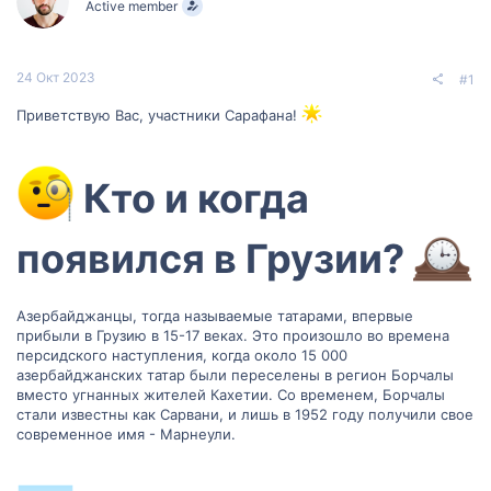
Active member
м
а
ы
л
а
24 Окт 2023
#1
Приветствую Вас, участники Сарафана!
Кто и когда
появился в Грузии?
Азербайджанцы, тогда называемые татарами, впервые
прибыли в Грузию в 15-17 веках. Это произошло во времена
персидского наступления, когда около 15 000
азербайджанских татар были переселены в регион Борчалы
вместо угнанных жителей Кахетии. Со временем, Борчалы
стали известны как Сарвани, и лишь в 1952 году получили свое
современное имя - Марнеули.