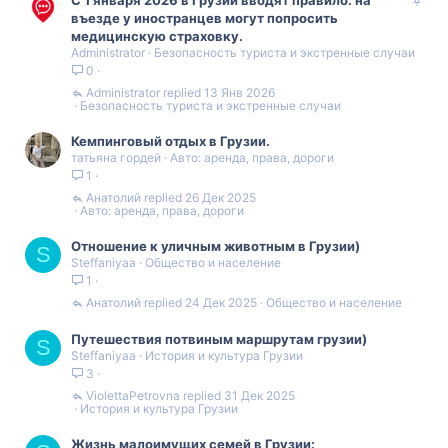
а
въезде у иностранцев могут попросить
к
медицинскую страховку.
Administrator
Безопасность туриста и экстренные случаи
р
0
е
п
Administrator
13 Янв 2026
Безопасность туриста и экстренные случаи
л
е
Кемпинговый отдых в Грузии.
н
татьяна гордей
Авто: аренда, права, дороги
о
1
Анатолий
26 Дек 2025
Авто: аренда, права, дороги
Отношение к уличным животным в Грузии)
S
Steffaniyaa
Общество и население
1
Анатолий
24 Дек 2025
Общество и население
Путешествия потвиным маршрутам грузии)
S
Steffaniyaa
История и культура Грузии
3
ViolettaPetrovna
31 Дек 2025
История и культура Грузии
Жизнь малоимущих семей в Грузии: