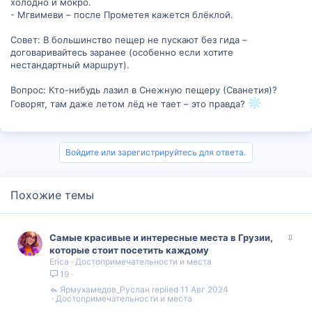
холодно и мокро.
- Мгвимеви – после Прометея кажется блёклой.
Совет: В большинство пещер не пускают без гида –
договаривайтесь заранее (особенно если хотите
нестандартный маршрут).
Вопрос: Кто-нибудь лазил в Снежную пещеру (Сванетия)?
Говорят, там даже летом лёд не тает – это правда?
Войдите или зарегистрируйтесь для ответа.
Похожие темы
З
Самые красивые и интересные места в Грузии,
а
которые стоит посетить каждому
Erica
Достопримечательности и места
к
19
р
е
Ярмухамедов_Руслан
11 Авг 2024
Достопримечательности и места
п