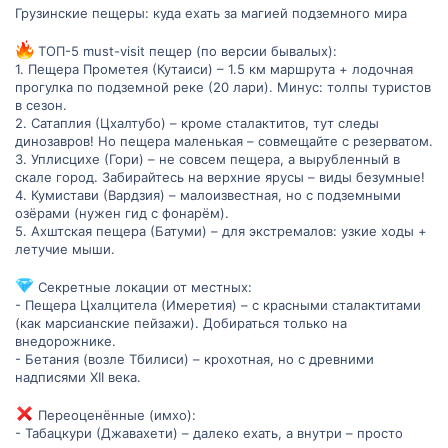
Прометея и Сатаплии до менее известных, но не менее
Грузинские пещеры: куда ехать за магией подземного мира
впечатляющих:
ТОП-5 must-visit пещер (по версии бывалых):
ТОП-16 пещер Грузии — рейтинг Madloba
1. Пещера Прометея (Кутаиси) – 1.5 км маршрута + лодочная
прогулка по подземной реке (20 лари). Минус: толпы туристов
Но на этом список точно не заканчивается! И вот тут — вы в
в сезон.
деле
2. Сатаплия (Цхалтубо) – кроме сталактитов, тут следы
динозавров! Но пещера маленькая – совмещайте с резерватом.
Делитесь:
3. Уплисцихе (Гори) – не совсем пещера, а вырубленный в
В каких пещерах Грузии вы были лично?
скале город. Забирайтесь на верхние ярусы – виды безумные!
Какие места вас особенно впечатлили, а какие
4. Кумистави (Вардзия) – малоизвестная, но с подземными
разочаровали?
озёрами (нужен гид с фонарём).
Может, знаете
неизвестные широкому кругу, но
5. Ахштская пещера (Батуми) – для экстремалов: узкие ходы +
любимые локальными жителями пещеры
?
летучие мыши.
Все ваши отзывы можно оставить как здесь, так и в каталоге
Madloba — и они помогут сформировать
обновлённый рейтинг
Секретные локации от местных:
пещер Грузии 2025 года
.
- Пещера Цхалцитела (Имеретия) – с красными сталактитами
(как марсианские пейзажи). Добираться только на
Давайте вместе сделаем
настоящую народную карту пещер
,
внедорожнике.
куда стоит ехать за красотой, прохладой, приключением и
- Бетания (возле Тбилиси) – крохотная, но с древними
историей!
надписями XII века.
Переоценённые (имхо):
- Табацкури (Джавахети) – далеко ехать, а внутри – просто