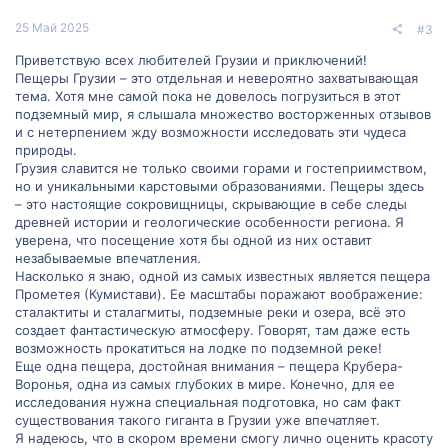
25 Май 2025
#3
Приветствую всех любителей Грузии и приключений!
Пещеры Грузии – это отдельная и невероятно захватывающая
тема. Хотя мне самой пока не довелось погрузиться в этот
подземный мир, я слышала множество восторженных отзывов
и с нетерпением жду возможности исследовать эти чудеса
природы.
Грузия славится не только своими горами и гостеприимством,
но и уникальными карстовыми образованиями. Пещеры здесь
– это настоящие сокровищницы, скрывающие в себе следы
древней истории и геологические особенности региона. Я
уверена, что посещение хотя бы одной из них оставит
незабываемые впечатления.
Насколько я знаю, одной из самых известных является пещера
Прометея (Кумистави). Ее масштабы поражают воображение:
сталактиты и сталагмиты, подземные реки и озера, всё это
создает фантастическую атмосферу. Говорят, там даже есть
возможность прокатиться на лодке по подземной реке!
Еще одна пещера, достойная внимания – пещера Крубера-
Воронья, одна из самых глубоких в мире. Конечно, для ее
исследования нужна специальная подготовка, но сам факт
существования такого гиганта в Грузии уже впечатляет.
Я надеюсь, что в скором времени смогу лично оценить красоту