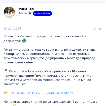
р
н
т
а
Maria Tod
е
ч
Admin
Administrator
м
а
ы
л
а
15 Май 2025
#1
Привет, любители природы, тишины, приключений и
древности!
Грузия — страна не только гор и вина, но и
удивительных
пещер
. Здесь их действительно много — от известных
туристических маршрутов до
укромных мест, где природа
прячет свои тайны
.
Каталог Madloba уже собрал
рейтинг из 16 самых
популярных пещер Грузии
, которые стоит посетить — от
Прометея и Сатаплии до менее известных, но не менее
впечатляющих:
ТОП-16 пещер Грузии — рейтинг Madloba
Но на этом список точно не заканчивается! И вот тут — вы в