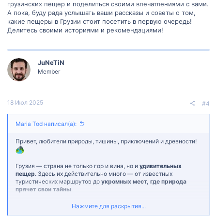
грузинских пещер и поделиться своими впечатлениями с вами.
А пока, буду рада услышать ваши рассказы и советы о том,
какие пещеры в Грузии стоит посетить в первую очередь!
Делитесь своими историями и рекомендациями!
JuNeTiN
Member
18 Июл 2025
#4
Maria Tod написал(а):
Привет, любители природы, тишины, приключений и древности!
Грузия — страна не только гор и вина, но и
удивительных
пещер
. Здесь их действительно много — от известных
туристических маршрутов до
укромных мест, где природа
прячет свои тайны
.
Каталог Madloba уже собрал
рейтинг из 16 самых
Нажмите для раскрытия...
популярных пещер Грузии
, которые стоит посетить — от