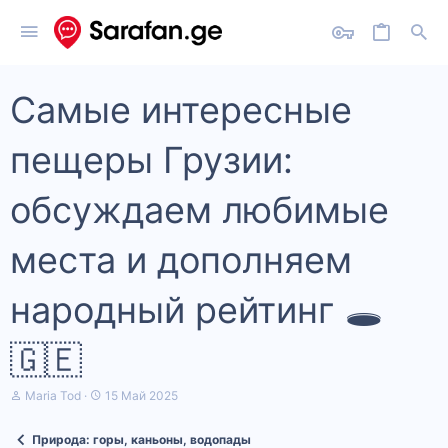
Самые интересные
пещеры Грузии:
обсуждаем любимые
места и дополняем
народный рейтинг 🕳️
🇬🇪
А
Д
Maria Tod
15 Май 2025
в
а
т
т
Природа: горы, каньоны, водопады
о
а