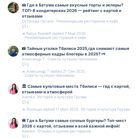
л
🍰 Где в Батуми самые вкусные торты и эклеры?
е
ТОП‑8 кондитерских 2026 — рейтинг с картой и
н
отзывами
о
Остапова Оксана
Рекомендации ресторанов и кафе
1
Katya ReadeR
7 Май 2026
Рекомендации ресторанов и кафе
📸 Тайные уголки Тбилиси 2025,где снимают самые
атмосферные кадры блогеры в 2025? 🗝️
Александр Т
Советы путешественникам
0
Александр Т
21 Сен 2025
Советы путешественникам
🏛️ Самые культовые места Тбилиси — гид с картой,
отзывами и атмосферой
Asenka
История и культура Грузии
4
Изольда
17 Июл 2025
История и культура Грузии
🍔 Где в Батуми самые сочные бургеры? Топ-мест
2026 с картой, отзывами и всей важной инфой!
Asenka
Отзывы и оценки ресторанов
2