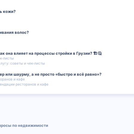
ь кожи?
ивания волос?
к она влияет на процессы стройки в Грузии? 🏗️🤔
ек‑листы
лугу: советы и чек‑листы
ер или шаурму, а не просто «быстро и всё равно»?
оранов и кафе
ендации ресторанов и кафе
 почта
просы по недвижимости