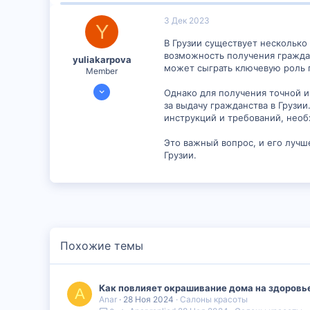
16
3 Дек 2023
Y
В Грузии существует несколько
возможность получения граждан
yuliakarpova
может сыграть ключевую роль 
Member
29 Ноя 2023
Однако для получения точной и
299
за выдачу гражданства в Грузи
инструкций и требований, необ
14
16
Это важный вопрос, и его лучш
Грузии.
Похожие темы
Как повлияет окрашивание дома на здоровье
A
Anar
28 Ноя 2024
Салоны красоты