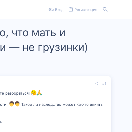
Вход
Регистрация
, что мать и
и — не грузинки)
#1
те разобраться!
ости.
Такое ли наследство может как-то влиять
н.