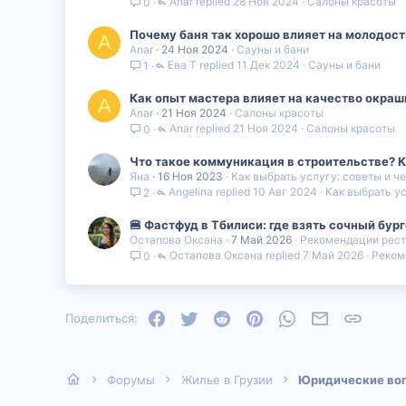
Anar
28 Ноя 2024
Салоны красоты
0
Почему баня так хорошо влияет на молодост
A
Anar
24 Ноя 2024
Сауны и бани
Ева Т
11 Дек 2024
Сауны и бани
1
Как опыт мастера влияет на качество окраш
A
Anar
21 Ноя 2024
Салоны красоты
Anar
21 Ноя 2024
Салоны красоты
0
Что такое коммуникация в строительстве? Ка
Яна
16 Ноя 2023
Как выбрать услугу: советы и ч
Angelina
10 Авг 2024
Как выбрать ус
2
🍔 Фастфуд в Тбилиси: где взять сочный бург
Остапова Оксана
7 Май 2026
Рекомендации рест
Остапова Оксана
7 Май 2026
Реком
0
Facebook
Twitter
Reddit
Pinterest
WhatsApp
Электронная
Ссылка
Поделиться:
Форумы
Жилье в Грузии
Юридические во