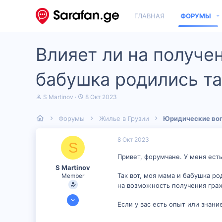
ГЛАВНАЯ
ФОРУМЫ
Влияет ли на получен
бабушка родились та
А
Д
S Martinov
8 Окт 2023
в
а
т
т
Форумы
Жилье в Грузии
Юридические во
о
а
р
н
т
а
8 Окт 2023
S
е
ч
м
а
Привет, форумчане. У меня ест
ы
л
S Martinov
а
Так вот, моя мама и бабушка ро
Member
на возможность получения гра
6 Сен 2023
Если у вас есть опыт или знани
150
6