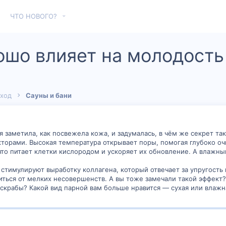
ЧТО НОВОГО?
ошо влияет на молодость
Уход
Сауны и бани
 я заметила, как посвежела кожа, и задумалась, в чём же секрет 
кторами. Высокая температура открывает поры, помогая глубоко очи
то питает клетки кислородом и ускоряет их обновление. А влажны
стимулируют выработку коллагена, который отвечает за упругость
иться от мелких несовершенств. А вы тоже замечали такой эффект
 скрабы? Какой вид парной вам больше нравится — сухая или влажн