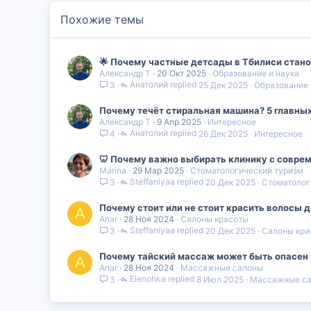
Похожие темы
🌟 Почему частные детсады в Тбилиси стан
Александр Т
20 Окт 2025
Образование и наука
Анатолий
25 Дек 2025
Образование 
3
Почему течёт стиральная машина? 5 главных
Александр Т
9 Апр 2025
Интересное
Анатолий
26 Дек 2025
Интересное
4
🦷 Почему важно выбирать клинику с совре
Marina
29 Мар 2025
Стоматологический туризм
Steffaniyaa
20 Дек 2025
Стоматолог
3
Почему стоит или не стоит красить волосы 
A
Anar
28 Ноя 2024
Салоны красоты
Steffaniyaa
20 Дек 2025
Салоны кра
3
Почему тайский массаж может быть опасен 
A
Anar
28 Ноя 2024
Массажные салоны
Elenohka
8 Июл 2025
Массажные с
3