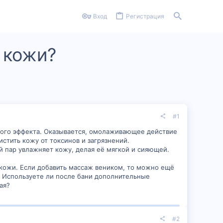
Вход
Регистрация
 кожи?
#1
такого эффекта. Оказывается, омолаживающее действие
стить кожу от токсинов и загрязнений.
й пар увлажняет кожу, делая её мягкой и сияющей.
 кожи. Если добавить массаж веником, то можно ещё
? Используете ли после бани дополнительные
ая?
#2