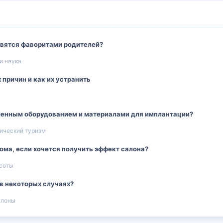
овятся фаворитами родителей?
и наука
 причин и как их устранить
менным оборудованием и материалами для имплантации?
ический туризм
дома, если хочется получить эффект салона?
соты
в некоторых случаях?
алоны