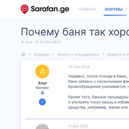
ГЛАВНАЯ
ФОРУМЫ
Почему баня так хор
А
Д
Anar
24 Ноя 2024
в
а
т
т
Форумы
Услуги и специалисты
Красота и 
о
а
р
н
т
а
24 Ноя 2024
A
е
ч
м
а
Недавно, после похода в баню,
ы
л
бани связано с несколькими фа
Anar
а
Кровообращение усиливается, ч
Member
Кроме того, банные процедуры 
17 Ноя 2024
и улучшить тонус мышц и избав
334
средства, например, маски или
0
16
11 Дек 2024