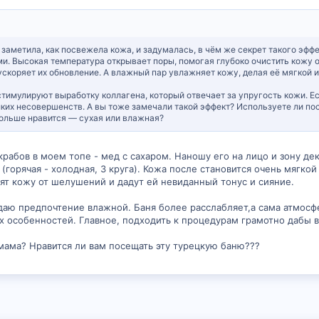
я заметила, как посвежела кожа, и задумалась, в чём же секрет такого э
и. Высокая температура открывает поры, помогая глубоко очистить кожу 
 ускоряет их обновление. А влажный пар увлажняет кожу, делая её мягкой 
тимулируют выработку коллагена, который отвечает за упругость кожи. Е
ких несовершенств. А вы тоже замечали такой эффект? Используете ли по
больше нравится — сухая или влажная?
рабов в моем топе - мед с сахаром. Наношу его на лицо и зону де
горячая - холодная, 3 круга). Кожа после становится очень мягкой
тят кожу от шелушений и дадут ей невиданный тонус и сияние.
тдаю предпочтение влажной. Баня более расслабляет,а сама атмосфе
х особенностей. Главное, подходить к процедурам грамотно дабы в
мама? Нравится ли вам посещать эту турецкую баню???