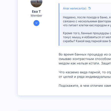
Anar написал(а):
Ева Т
Member
Недавно, после похода в баню, 
19 Июл 2024
связано с несколькими факторам
что питает клетки кислородом и
547
Кроме того, банные процедуры с
3
тонус мышц и избавиться от мел
18
скрабы? Какой вид парной вам 
Во время банных процедур из ск
смываю контрастным способом (
медом как нельзя кстати. Защи
Что касаемо вида парной, то о
от целей и ряда индивидуальны
Подскажите, в чем отличие хам