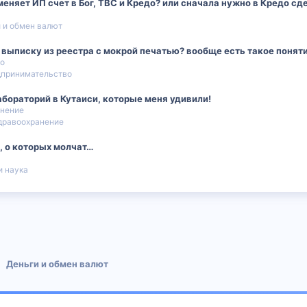
аменяет ИП счет в Бог, TBC и Кредо? или сначала нужно в Кредо сд
 и обмен валют
ь выписку из реестра с мокрой печатью? вообще есть такое поня
во
дпринимательство
абораторий в Кутаиси, которые меня удивили!
анение
дравоохранение
, о которых молчат…
и наука
 почта
Деньги и обмен валют