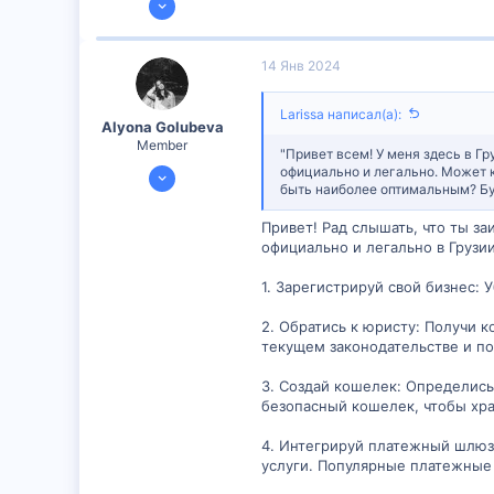
77
1
14 Янв 2024
8
Larissa написал(а):
Alyona Golubeva
Member
"Привет всем! У меня здесь в Г
11 Янв 2024
официально и легально. Может кт
быть наиболее оптимальным? Бу
390
15
Привет! Рад слышать, что ты за
официально и легально в Грузии
18
1. Зарегистрируй свой бизнес: 
2. Обратись к юристу: Получи 
текущем законодательстве и п
3. Создай кошелек: Определись
безопасный кошелек, чтобы хра
4. Интегрируй платежный шлюз
услуги. Популярные платежные ш