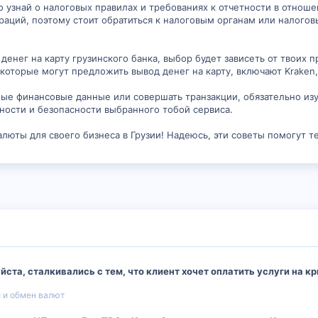
но узнай о налоговых правилах и требованиях к отчетности в отнош
аций, поэтому стоит обратиться к налоговым органам или налого
енег на карту грузинского банка, выбор будет зависеть от твоих п
оторые могут предложить вывод денег на карту, включают Kraken, 
е финансовые данные или совершать транзакции, обязательно изуч
ности и безопасности выбранного тобой сервиса.
люты для своего бизнеса в Грузии! Надеюсь, эти советы помогут т
йста, сталкивались с тем, что клиент хочет оплатить услуги на 
 и обмен валют