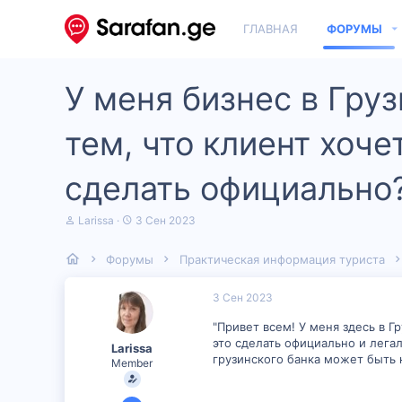
ГЛАВНАЯ
ФОРУМЫ
У меня бизнес в Гру
тем, что клиент хоче
сделать официально?
А
Д
Larissa
3 Сен 2023
в
а
т
т
Форумы
Практическая информация туриста
о
а
р
н
т
а
3 Сен 2023
е
ч
м
а
"Привет всем! У меня здесь в 
ы
л
это сделать официально и легал
Larissa
а
грузинского банка может быть 
Member
31 Авг 2023