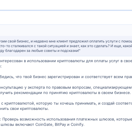
рузии свой бизнес, и недавно мне клиент предложил оплатить услуги с помо
о-то сталкивался с такой ситуацией и знает, как это сделать? И еще, как
ду благодарен за любые советы и подсказки!"
интересован в использовании криптовалюты для оплаты услуг в свое
:
Убедись, что твой бизнес зарегистрирован и соответствует всем п
консультацию у эксперта по правовым вопросам, специализирующему
олучить рекомендации по принятию криптовалюты в своем бизнесе.
 с криптовалютой, которую ты хочешь принимать, и создай соотве
нить свои криптовалюты.
: Проверь возможность использования платежных шлюзов, которые 
люзы включают CoinGate, BitPay и Coinify.