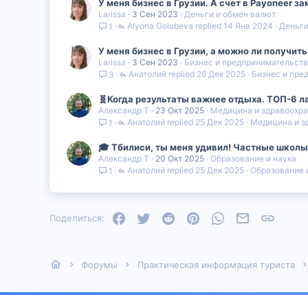
У меня бизнес в Грузии. А счет в Payoneer з
Larissa
3 Сен 2023
Деньги и обмен валют
Alyona Golubeva
14 Янв 2024
Деньги
1
У меня бизнес в Грузии, а можно ли получит
Larissa
3 Сен 2023
Бизнес и предпринимательст
Анатолий
26 Дек 2025
Бизнес и пре
3
🧬Когда результаты важнее отдыха. ТОП-6 л
Александр Т
23 Окт 2025
Медицина и здравоохр
Анатолий
25 Дек 2025
Медицина и з
1
🎓 Тбилиси, ты меня удивил! Частные школы
Александр Т
20 Окт 2025
Образование и наука
Анатолий
25 Дек 2025
Образование 
1
Facebook
Twitter
Reddit
Pinterest
WhatsApp
Электронная
Ссылка
Поделиться:
Форумы
Практическая информация туриста