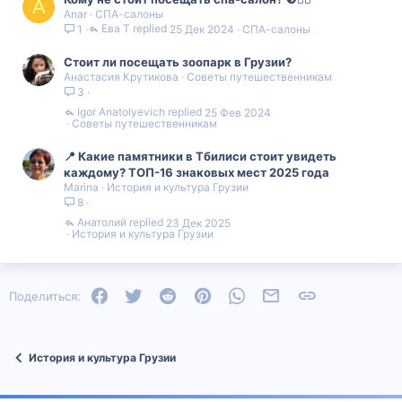
A
Anar
СПА-салоны
Ева Т
25 Дек 2024
СПА-салоны
1
Стоит ли посещать зоопарк в Грузии?
Анастасия Крутикова
Советы путешественникам
3
Igor Anatolyevich
25 Фев 2024
Советы путешественникам
📍 Какие памятники в Тбилиси стоит увидеть
каждому? ТОП-16 знаковых мест 2025 года
Marina
История и культура Грузии
8
Анатолий
23 Дек 2025
История и культура Грузии
Facebook
Twitter
Reddit
Pinterest
WhatsApp
Электронная почта
Ссылка
Поделиться:
История и культура Грузии