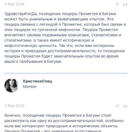
4 Фев 2024
#4
Здравствуйте!Да, посещение пещеры Прометея в Батуми
может быть уникальным и захватывающим опытом. Эта
пещера связана с легендой о Прометее, который был связан в
этих пещерах по греческой мифологии. Пещера Прометея
впечатляет своими подземными комнатами, сталактитами и
сталагмитами, а также имеет историческую и
мифологическую ценность. Так что, если вам интересны
история и природные достопримечательности, то посещение
пещеры Прометея будет замечательным опытом во время
вашего пребывания в Батуми.
КристинаСпец
Member
4 Фев 2024
#5
Конечно, посещение пещеры Прометея в Батуми стоит
рассмотреть как одну из достопримечательностей, особенно
если вас интересуют природные и исторические объекты.
Пещера Прометея - это уникальное естественное