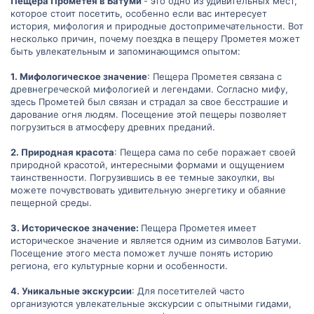
Пещера Прометея в Батуми
- это одно из удивительных мест,
которое стоит посетить, особенно если вас интересует
история, мифология и природные достопримечательности. Вот
несколько причин, почему поездка в пещеру Прометея может
быть увлекательным и запоминающимся опытом:
1. Мифологическое значение
: Пещера Прометея связана с
древнегреческой мифологией и легендами. Согласно мифу,
здесь Прометей был связан и страдал за свое бесстрашие и
дарование огня людям. Посещение этой пещеры позволяет
погрузиться в атмосферу древних преданий.
2. Природная красота
: Пещера сама по себе поражает своей
природной красотой, интересными формами и ощущением
таинственности. Погрузившись в ее темные закоулки, вы
можете почувствовать удивительную энергетику и обаяние
пещерной среды.
3. Историческое значение:
Пещера Прометея имеет
историческое значение и является одним из символов Батуми.
Посещение этого места поможет лучше понять историю
региона, его культурные корни и особенности.
4. Уникальные экскурсии
: Для посетителей часто
организуются увлекательные экскурсии с опытными гидами,