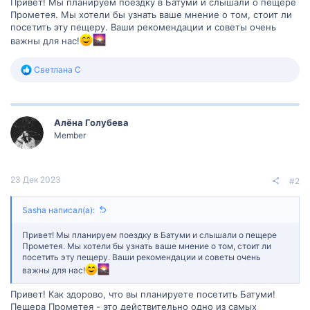
Привет! Мы планируем поездку в Батуми и слышали о пещере
Прометея. Мы хотели бы узнать ваше мнение о том, стоит ли
посетить эту пещеру. Ваши рекомендации и советы очень
важны для нас!
Р
Светлана С
е
а
к
ц
Алëна Голубева
и
и
Member
:
23 Дек 2023
#2
Sasha написал(а):
Привет! Мы планируем поездку в Батуми и слышали о пещере
Прометея. Мы хотели бы узнать ваше мнение о том, стоит ли
посетить эту пещеру. Ваши рекомендации и советы очень
важны для нас!
Привет! Как здорово, что вы планируете посетить Батуми!
Пещера Прометея - это действительно одно из самых