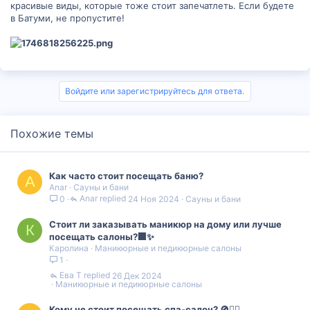
красивые виды, которые тоже стоит запечатлеть. Если будете
в Батуми, не пропустите!
Войдите или зарегистрируйтесь для ответа.
Похожие темы
Как часто стоит посещать баню?
A
Anar
Сауны и бани
Anar
24 Ноя 2024
Сауны и бани
0
Стоит ли заказывать маникюр на дому или лучше
К
посещать салоны?🏢✨
Каролина
Маникюрные и педикюрные салоны
1
Ева Т
26 Дек 2024
Маникюрные и педикюрные салоны
Кому не стоит посещать спа-салон? 🚫💆‍♀️