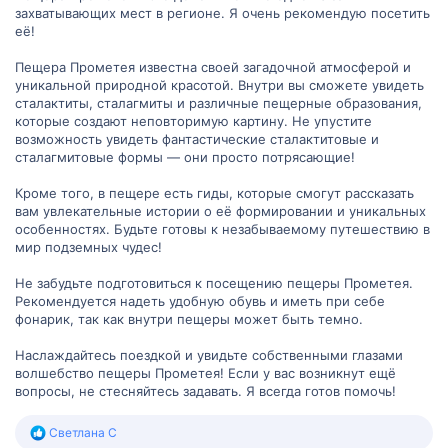
захватывающих мест в регионе. Я очень рекомендую посетить
её!
Пещера Прометея известна своей загадочной атмосферой и
уникальной природной красотой. Внутри вы сможете увидеть
сталактиты, сталагмиты и различные пещерные образования,
которые создают неповторимую картину. Не упустите
возможность увидеть фантастические сталактитовые и
сталагмитовые формы — они просто потрясающие!
Кроме того, в пещере есть гиды, которые смогут рассказать
вам увлекательные истории о её формировании и уникальных
особенностях. Будьте готовы к незабываемому путешествию в
мир подземных чудес!
Не забудьте подготовиться к посещению пещеры Прометея.
Рекомендуется надеть удобную обувь и иметь при себе
фонарик, так как внутри пещеры может быть темно.
Наслаждайтесь поездкой и увидьте собственными глазами
волшебство пещеры Прометея! Если у вас возникнут ещё
вопросы, не стесняйтесь задавать. Я всегда готов помочь!
Р
Светлана С
е