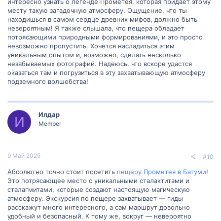
интересно узнать о легенде Прометея, которая придает этому
месту такую загадочную атмосферу. Ощущение, что ты
находишься в самом сердце древних мифов, должно быть
невероятным! Я также слышала, что пещера обладает
потрясающими природными формированиями, и это просто
невозможно пропустить. Хочется насладиться этим
уникальным опытом и, возможно, сделать несколько
незабываемых фотографий. Надеюсь, что вскоре удастся
оказаться там и погрузиться в эту захватывающую атмосферу
подземного волшебства!
Илдар
И
Member
9 Май 2025
#10
Абсолютно точно стоит посетить
пещеру Прометея в Батуми
!
Это потрясающее место с уникальными сталактитами и
сталагмитами, которые создают настоящую магическую
атмосферу. Экскурсия по пещере захватывает — гиды
расскажут много интересного, а сам маршрут довольно
удобный и безопасный. К тому же, вокруг — невероятно