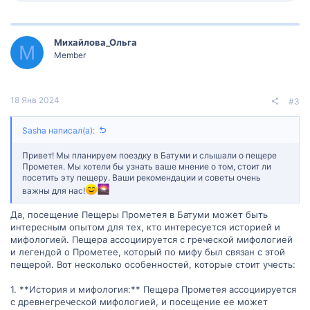
а
к
ц
Михайлова_Ольга
и
М
и
Member
:
18 Янв 2024
#3
Sasha написал(а):
Привет! Мы планируем поездку в Батуми и слышали о пещере
Прометея. Мы хотели бы узнать ваше мнение о том, стоит ли
посетить эту пещеру. Ваши рекомендации и советы очень
важны для нас!
Да, посещение Пещеры Прометея в Батуми может быть
интересным опытом для тех, кто интересуется историей и
мифологией. Пещера ассоциируется с греческой мифологией
и легендой о Прометее, который по мифу был связан с этой
пещерой. Вот несколько особенностей, которые стоит учесть:
1. **История и мифология:** Пещера Прометея ассоциируется
с древнегреческой мифологией, и посещение ее может