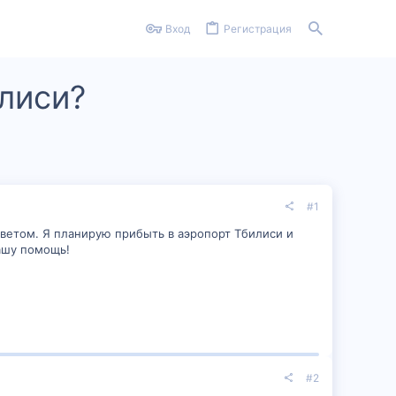
Вход
Регистрация
илиси?
#1
оветом. Я планирую прибыть в аэропорт Тбилиси и
вашу помощь!
#2