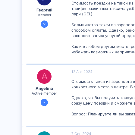
Стоимость поездки на такси из
тарифы различных такси-служб.
Георгий
лари (GEL).
Member
16 Янв 2024
Большинство такси из аэропорт
892
способом оплаты. Однако, реко
воспользоваться услугой предо
2
16
Как и в любом другом месте, р
избежать возможных неприятны
12 Авг 2024
A
Стоимость такси из аэропорта в
конкретного места в центре. В
Angelina
Active member
Однако, чтобы получить точную
24 Июл 2024
сразу цену поездки и сможете 
1,204
Вопрос: Планируете ли вы зака
2
38
7 Сен 2024