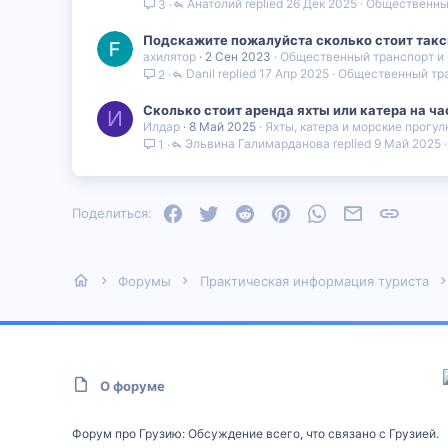
Анатолий
26 Дек 2025
Общественный
3
Подскажите пожалуйста сколько стоит такси
ахилятор
2 Сен 2023
Общественный транспорт и
Danil
17 Апр 2025
Общественный тра
2
Сколько стоит аренда яхты или катера на ча
И
Илдар
8 Май 2025
Яхты, катера и морские прогул
Эльвина Галимарданова
9 Май 2025
1
Facebook
Twitter
Reddit
Pinterest
WhatsApp
Электронная
Ссылка
Поделиться:
Форумы
Практическая информация туриста
О форуме
Форум про Грузию: Обсуждение всего, что связано с Грузией.