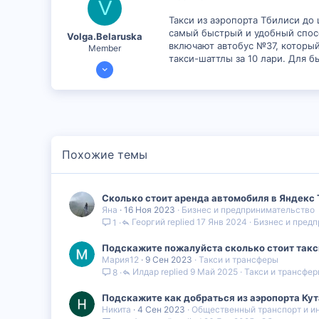
V
Такси из аэропорта Тбилиси до 
самый быстрый и удобный спос
Volga.Belaruska
включают автобус №37, который
Member
такси-шаттлы за 10 лари. Для 
6 Сен 2024
299
1
18
Похожие темы
Сколько стоит аренда автомобиля в Яндекс Т
Яна
16 Ноя 2023
Бизнес и предпринимательство
Георгий
17 Янв 2024
Бизнес и пред
1
Подскажите пожалуйста сколько стоит такси
Мария12
9 Сен 2023
Такси и трансферы
Илдар
9 Май 2025
Такси и трансфе
8
Подскажите как добраться из аэропорта Кут
Никита
4 Сен 2023
Общественный транспорт и и