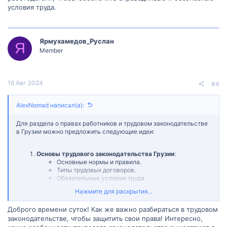
условия труда.
Ярмухамедов_Руслан
Я
Member
16 Авг 2024
#4
AlexNomad написал(а):
Для раздела о правах работников и трудовом законодательстве
в Грузии можно предложить следующие идеи:
Основы трудового законодательства Грузии
:
Основные нормы и правила.
Типы трудовых договоров.
Обязательные условия труда.
Права и обязанности работодателя
:
Нажмите для раскрытия...
Условия труда и охрана труда.
Процедуры увольнения и найма.
Доброго времени суток! Как же важно разбираться в трудовом
Ответственность перед работниками.
законодательстве, чтобы защитить свои права! Интересно,
Права и обязанности работников
:
Отпуска и больничные.