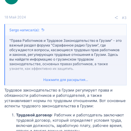
18 Май 2024
#3
Sergo написал(а):
"Права Работников и Трудовое Законодательство в Грузии" - это
важный раздел форума "Сарафанное радио Грузии", где
обсуждаются вопросы, касающиеся трудовых прав работников
и законов, регулирующих трудовые отношения в Грузии. Здесь
вы найдете информацию о грузинском трудовом
законодательстве, основных правах работников, а также
узнаете, как эффективно их защитить.
Наш раздел предназначен для взаимопомощи, обмена знаниями
Нажмите для раскрытия...
и опытом, а также для проведения обсуждений на тему
трудовых отношений. Здесь вы можете задавать вопросы,
Трудовое законодательство в Грузии регулирует права и
делиться своими историями и получать консультации от
обязанности работников и работодателей, а также
экспертов и других участников форума.
устанавливает нормы по трудовым отношениям. Вот основные
аспекты трудового законодательства в Грузии:
Мы активно обсуждаем вопросы, связанные с трудовыми
контрактами, охраной труда, компенсациями и льготами, а
Трудовой договор
: Работник и работодатель заключают
также с дискриминацией на рабочем месте и защитой прав
трудовой договор, который определяет условия труда,
работников.
включая должность, заработную плату, рабочее время,
Независимо от того, являетесь ли вы работодателем, ищущим
отпуск и другие важные аспекты.