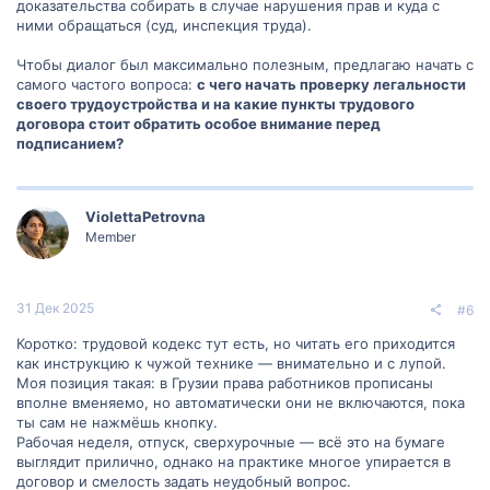
доказательства собирать в случае нарушения прав и куда с
Последние изменения и нововведения в трудовом
ними обращаться (суд, инспекция труда).
кодексе.
Комментарии экспертов.
Чтобы диалог был максимально полезным, предлагаю начать с
FAQ (часто задаваемые вопросы)
:
самого частого вопроса:
с чего начать проверку легальности
Ответы на самые популярные вопросы о трудовых
своего трудоустройства и на какие пункты трудового
правах в Грузии.
договора стоит обратить особое внимание перед
Внедрение таких тем и подразделов поможет сделать раздел
подписанием?
образовательным и информативным для всех, кто хочет знать
больше о своих правах как работника в Грузии.
ViolettaPetrovna
Member
31 Дек 2025
#6
Коротко: трудовой кодекс тут есть, но читать его приходится
как инструкцию к чужой технике — внимательно и с лупой.
Моя позиция такая: в Грузии права работников прописаны
вполне вменяемо, но автоматически они не включаются, пока
ты сам не нажмёшь кнопку.
Рабочая неделя, отпуск, сверхурочные — всё это на бумаге
выглядит прилично, однако на практике многое упирается в
договор и смелость задать неудобный вопрос.