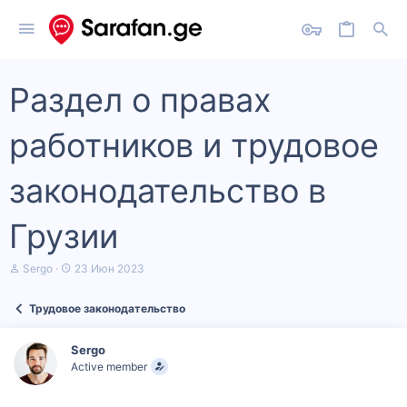
Раздел о правах
работников и трудовое
законодательство в
Грузии
А
Д
Sergo
23 Июн 2023
в
а
т
т
Трудовое законодательство
о
а
р
н
т
а
Sergo
е
ч
Active member
м
а
ы
л
а