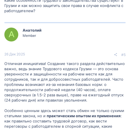
какие особенности трудового законодательства существуют в
Гарантии при увольнении.
Грузии и как можно защитить свои права в случае конфликта с
Трудовые споры и их разрешение.
работодателем?
Особенности различных видов трудовых отношений
:
Частичная занятость, временная работа, фриланс.
Социальные гарантии и компенсации
:
Пенсионное обеспечение.
Анатолий
А
Медицинская страховка и социальное
Member
обеспечение.
Компенсации при травмах и производственных
несчастных случаях.
Юридическая помощь работникам
:
26 Дек 2025
#5
Юридические консультации.
Помощь в составлении исков и жалоб.
Отличная инициатива! Создание такого раздела действительно
Трудовые споры
:
важно, ведь знание Трудового кодекса Грузии — это основа
Как правильно обратиться в суд.
уверенности и защищённости на рабочем месте как для
Примеры решения трудовых конфликтов.
Рекомендации по медиации и примирению сторон.
сотрудников, так и для добросовестных работодателей. Часто
Профсоюзы и их роль в Грузии
:
проблемы возникают из-за незнания базовых норм: о
Активность и функции профсоюзов.
продолжительности рабочей недели (40 часов), оплате
Как вступить и какие преимущества.
сверхурочных (в 1.5-2 раза выше), праве на ежегодный отпуск
Обучение и курсы по правам работников
:
(24 рабочих дня) или правилах увольнения.
Семинары, тренинги, вебинары.
Образовательные материалы и публикации.
Особенно ценным здесь может стать обмен не только сухими
Отзывы и истории
:
статьями закона, но и
практическим опытом их применения
:
Истории успеха в защите своих прав.
Отзывы о работодателях и их отношении к
как правильно составить трудовой договор, как вести
работникам.
переговоры с работодателем в спорной ситуации, какие
Актуальные новости и изменения в законодательстве
: