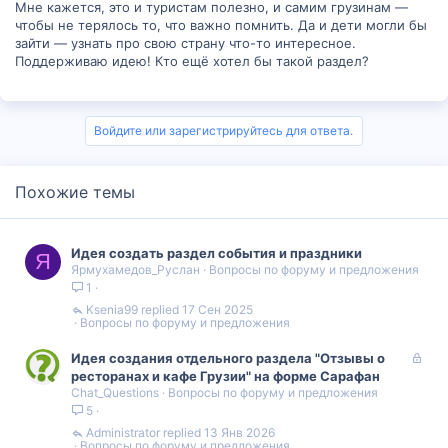
Мне кажется, это и туристам полезно, и самим грузинам —
чтобы не терялось то, что важно помнить. Да и дети могли бы
зайти — узнать про свою страну что-то интересное.
Поддерживаю идею! Кто ещё хотел бы такой раздел?
Войдите или зарегистрируйтесь для ответа.
Похожие темы
Идея создать раздел события и праздники
Я
Ярмухамедов_Руслан
Вопросы по форуму и предложения
1
Ksenia99
17 Сен 2025
Вопросы по форуму и предложения
З
Идея создания отдельного раздела "Отзывы о
а
ресторанах и кафе Грузии" на форме Сарафан
Chat_Questions
Вопросы по форуму и предложения
к
5
р
ы
Administrator
13 Янв 2026
Вопросы по форуму и предложения
т