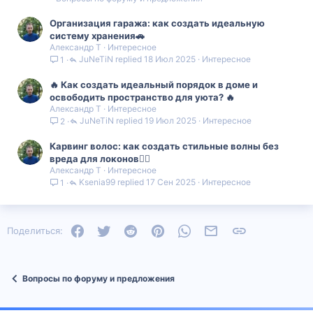
а
Организация гаража: как создать идеальную
систему хранения🚗
Александр Т
Интересное
JuNeTiN
18 Июл 2025
Интересное
1
🔥 Как создать идеальный порядок в доме и
освободить пространство для уюта? 🔥
Александр Т
Интересное
JuNeTiN
19 Июл 2025
Интересное
2
Карвинг волос: как создать стильные волны без
вреда для локонов💇‍♀️
Александр Т
Интересное
Ksenia99
17 Сен 2025
Интересное
1
Facebook
Twitter
Reddit
Pinterest
WhatsApp
Электронная почта
Ссылка
Поделиться:
Вопросы по форуму и предложения