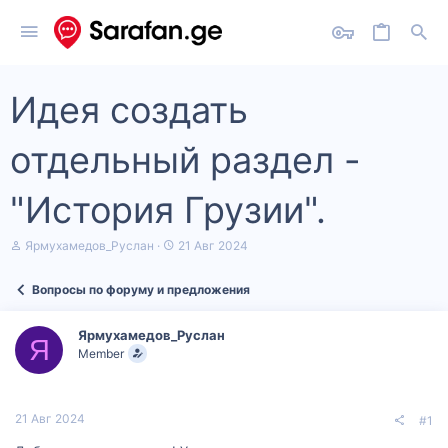
Идея создать
отдельный раздел -
"История Грузии".
А
Д
Ярмухамедов_Руслан
21 Авг 2024
в
а
т
т
Вопросы по форуму и предложения
о
а
р
н
т
а
Ярмухамедов_Руслан
е
ч
Я
Member
м
а
ы
л
а
21 Авг 2024
#1