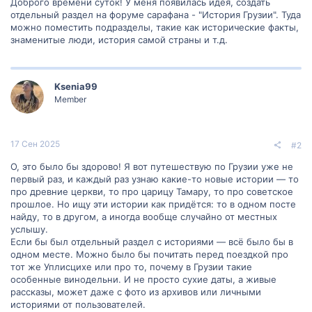
Доброго времени суток! У меня появилась идея, создать
отдельный раздел на форуме сарафана - "История Грузии". Туда
можно поместить подразделы, такие как исторические факты,
знаменитые люди, история самой страны и т.д.
Ksenia99
Member
17 Сен 2025
#2
О, это было бы здорово! Я вот путешествую по Грузии уже не
первый раз, и каждый раз узнаю какие-то новые истории — то
про древние церкви, то про царицу Тамару, то про советское
прошлое. Но ищу эти истории как придётся: то в одном посте
найду, то в другом, а иногда вообще случайно от местных
услышу.
Если бы был отдельный раздел с историями — всё было бы в
одном месте. Можно было бы почитать перед поездкой про
тот же Уплисцихе или про то, почему в Грузии такие
особенные винодельни. И не просто сухие даты, а живые
рассказы, может даже с фото из архивов или личными
историями от пользователей.