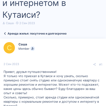
и интернетом в
Кутаиси?
А
Д
Саша
2 Сен 2023
в
а
т
т
Аренда жилья: посуточно и долгосрочно
о
а
р
н
т
а
Саша
е
ч
С
Member
м
а
ы
л
а
2 Сен 2023
#1
Привет, друзья-путешественники!
Я только что приехал в Кутаиси и хочу узнать, сколько
примерно стоит снять студию или однокомнатную квартиру с
хорошим ремонтом и интернетом. Может кто-то подскажет,
какие цены здесь обычно бывают? Буду благодарен за ваш
опыт и советы!
Сколько, примерно, стоит аренда студии или однокомнатной
квартиры с нормальным ремонтом и доступом к интернету в
Кутаиси?