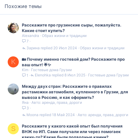
Похожие темы
Расскажите про грузинские сыры, пожалуйста.
Какие стоит купить?
Alexandra
Образ жизни и традиции
7
Зарина
20 Июл 2024
Образ жизни и традиции
🏡 Почему именно гостевой дом? Расскажите про
K
ваш опыт! 🌟✨
Kim
Гостевые дома Грузии
Elenohka
8 Июл 2025
Гостевые дома Грузии
1
Между двух стран: Расскажите о правилах
растаможки автомобиля, купленного в Грузии, для
вывоза в Россию, и как оформить?
Яна
Авто: аренда, права, дороги
3
Moona
18 Май 2024
Авто: аренда, права, дороги
Расскажите у какого какой опыт был получения
S
ВНЖ по ИП. Сами получали или через помогаек
каких-то? Какие были подводные камни?