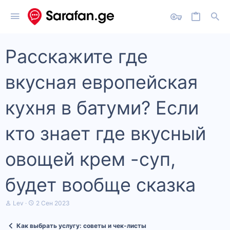
Расскажите где
вкусная европейская
кухня в батуми? Если
кто знает где вкусный
овощей крем -суп,
будет вообще сказка
А
Д
Lev
2 Сен 2023
в
а
т
т
Как выбрать услугу: советы и чек‑листы
о
а