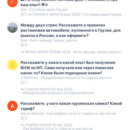
K
ваш опыт! 🌟✨
Kim
Гостевые дома Грузии
Elenohka
8 Июл 2025
Гостевые дома Грузии
1
Между двух стран: Расскажите о правилах
растаможки автомобиля, купленного в Грузии, для
вывоза в Россию, и как оформить?
Яна
Авто: аренда, права, дороги
3
Moona
18 Май 2024
Авто: аренда, права, дороги
Расскажите у какого какой опыт был получения
S
ВНЖ по ИП. Сами получали или через помогаек
каких-то? Какие были подводные камни?
S Martinov
Юридические вопросы по недвижимости
1
Георгий
20 Янв 2024
Юридические вопросы по недвижимости
Расскажите, у кого какая грузинская симка? Какой
тариф?
Антон Иванов
Как выбрать услугу: советы и чек‑листы
2
Angelina
10 Авг 2024
Как выбрать услугу: советы и чек‑листы