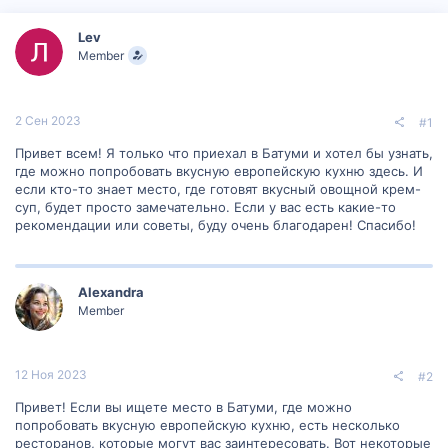
р
н
т
а
Lev
е
ч
Member
м
а
ы
л
а
2 Сен 2023
#1
Привет всем! Я только что приехал в Батуми и хотел бы узнать,
где можно попробовать вкусную европейскую кухню здесь. И
если кто-то знает место, где готовят вкусный овощной крем-
суп, будет просто замечательно. Если у вас есть какие-то
рекомендации или советы, буду очень благодарен! Спасибо!
Alexandra
Member
12 Ноя 2023
#2
Привет! Если вы ищете место в Батуми, где можно
попробовать вкусную европейскую кухню, есть несколько
ресторанов, которые могут вас заинтересовать. Вот некоторые