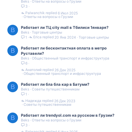
Beks
Ответы на вопросы о Грузии
3
Palwanchik
6 Июл 2025
Ответы на вопросы о Грузии
Работает ли ТЦ city mall в Тбилиси 1января?
B
Beks
Торговые центры
Erica
20 Янв 2024
Торговые центры
1
Работает ли бесконтактная оплата в метро
B
Руставели?
Beks
Общественный транспорт и инфраструктура
6
Анатолий
26 Дек 2025
Общественный транспорт и инфраструктура
Работает ли бла бла кар в Батуми?
B
Beks
Советы путешественникам
1
Надежда
26 Дек 2023
Советы путешественникам
Работает ли trendyol.com на русском в Грузии?
B
Beks
Ответы на вопросы о Грузии
3
Palwanchik
6 Июл 2025