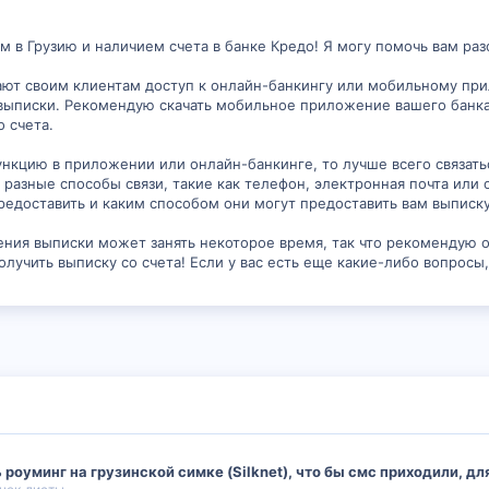
 в Грузию и наличием счета в банке Кредо! Я могу помочь вам разо
ают своим клиентам доступ к онлайн-банкингу или мобильному при
выписки. Рекомендую скачать мобильное приложение вашего банка и
 счета.
ункцию в приложении или онлайн-банкинге, то лучше всего связат
ь разные способы связи, такие как телефон, электронная почта или о
едоставить и каким способом они могут предоставить вам выписку
чения выписки может занять некоторое время, так что рекомендую о
лучить выписку со счета! Если у вас есть еще какие-либо вопросы,
роуминг на грузинской симке (Silknet), что бы смс приходили, д