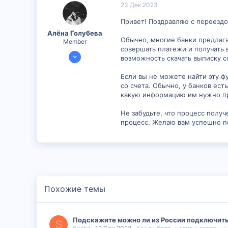
23 Дек 2023
6
Привет! Поздравляю с переездом
Алëна Голубева
Обычно, многие банки предлаг
Member
совершать платежи и получать 
20 Дек 2023
возможность скачать выписку со
298
Если вы не можете найти эту ф
26
со счета. Обычно, у банков ест
16
какую информацию им нужно пр
Не забудьте, что процесс полу
процесс. Желаю вам успешно по
Похожие темы
Подскажите можно ли из России подключить 
S