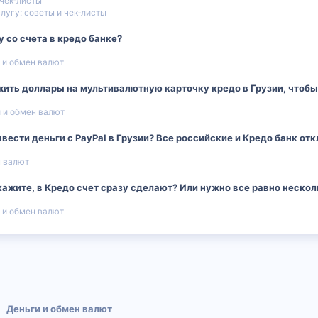
 чек‑листы
лугу: советы и чек‑листы
 со счета в кредо банке?
 и обмен валют
жить доллары на мультивалютную карточку кредо в Грузии, чтоб
 и обмен валют
ести деньги с PayPal в Грузии? Все российские и Кредо банк отк
н валют
кажите, в Кредо счет сразу сделают? Или нужно все равно неско
 и обмен валют
 почта
Деньги и обмен валют