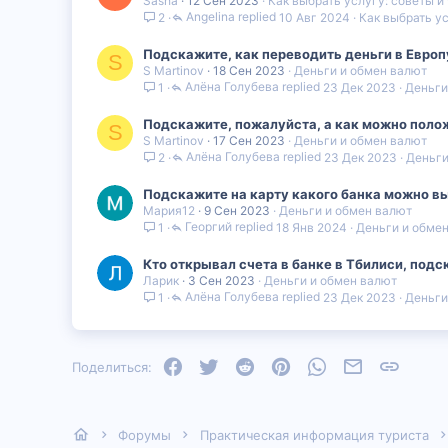
Sasha
12 Сен 2023
Как выбрать услугу: советы и
Angelina
10 Авг 2024
Как выбрать ус
2
Подскажите, как переводить деньги в Европу
S
S Martinov
18 Сен 2023
Деньги и обмен валют
Алëна Голубева
23 Дек 2023
Деньги
1
Подскажите, пожалуйста, а как можно поло
S
S Martinov
17 Сен 2023
Деньги и обмен валют
Алëна Голубева
23 Дек 2023
Деньги
2
Подскажите на карту какого банка можно выв
Мария12
9 Сен 2023
Деньги и обмен валют
Георгий
18 Янв 2024
Деньги и обме
1
Кто открывал счета в банке в Тбилиси, подс
Ларик
3 Сен 2023
Деньги и обмен валют
Алëна Голубева
23 Дек 2023
Деньги
1
Facebook
Twitter
Reddit
Pinterest
WhatsApp
Электронная
Ссылка
Поделиться:
Форумы
Практическая информация туриста