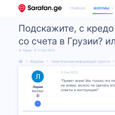
ГЛАВНАЯ
ФОРУМЫ
Подскажите, с кредо
со счета в Грузии? и
А
Д
Ларик
3 Сен 2023
в
а
т
т
Форумы
Практическая информация туриста
о
а
р
н
т
а
3 Сен 2023
е
ч
м
а
"Привет всем! Мы только что пе
ы
л
не знаем, можно ли сделать эт
Ларик
а
советы и инструкции!"
Member
2 Сен 2023
54
1