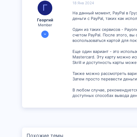
18 Янв 2024
Г
6
На данный момент, PayPal в Гр
деньги с PayPal, таких как ис
Георгий
Member
Один из таких сервисов - Payon
16 Янв 2024
счетом PayPal. После этого, вы
892
воспользоваться картой для пок
2
Еще один вариант - это использо
16
Mastercard. Эту карту можно ис
Skrill и доступность карты мож
Также можно рассмотреть вариа
Затем просто перевести деньги 
В любом случае, рекомендуется
доступных способах вывода дене
Похожие темы