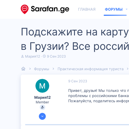
ГЛАВНАЯ
ФОРУМЫ
Подскажите на карту
в Грузии? Все россий
А
Д
Мария12
9 Сен 2023
в
а
т
т
Форумы
Практическая информация туриста
о
а
р
н
т
а
9 Сен 2023
е
ч
м
а
Привет, друзья! Мы только что 
ы
л
проблемы с российскими банкам
Мария12
а
Пожалуйста, поделитесь инфо
Member
4 Сен 2023
50
0