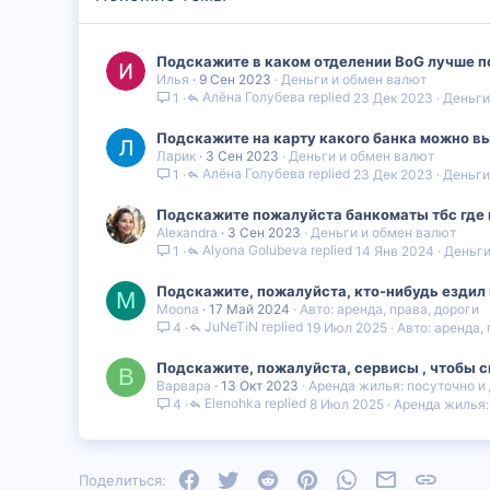
Подскажите в каком отделении BoG лучше п
Илья
9 Сен 2023
Деньги и обмен валют
Алëна Голубева
23 Дек 2023
Деньги
1
Подскажите на карту какого банка можно выв
Ларик
3 Сен 2023
Деньги и обмен валют
Алëна Голубева
23 Дек 2023
Деньги
1
Подскажите пожалуйста банкоматы тбс где 
Alexandra
3 Сен 2023
Деньги и обмен валют
Alyona Golubeva
14 Янв 2024
Деньги
1
Подскажите, пожалуйста, кто-нибудь ездил н
M
Moona
17 Май 2024
Авто: аренда, права, дороги
JuNeTiN
19 Июл 2025
Авто: аренда,
4
Подскажите, пожалуйста, сервисы , чтобы с
В
Варвара
13 Окт 2023
Аренда жилья: посуточно и
Elenohka
8 Июл 2025
Аренда жилья:
4
Facebook
Twitter
Reddit
Pinterest
WhatsApp
Электронная
Ссылка
Поделиться: