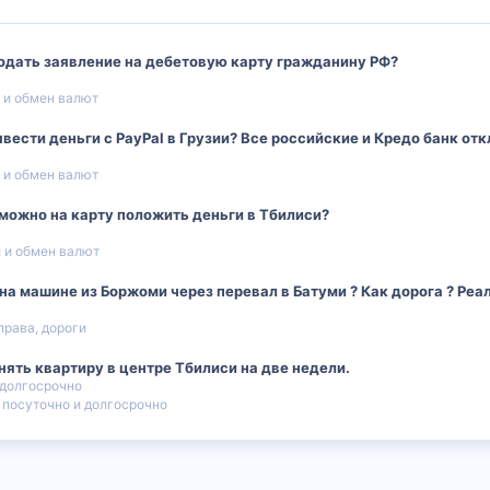
одать заявление на дебетовую карту гражданину РФ?
 и обмен валют
ести деньги с PayPal в Грузии? Все российские и Кредо банк отк
 и обмен валют
можно на карту положить деньги в Тбилиси?
 и обмен валют
а машине из Боржоми через перевал в Батуми ? Как дорога ? Реал
 права, дороги
нять квартиру в центре Тбилиси на две недели.
 долгосрочно
 посуточно и долгосрочно
 почта