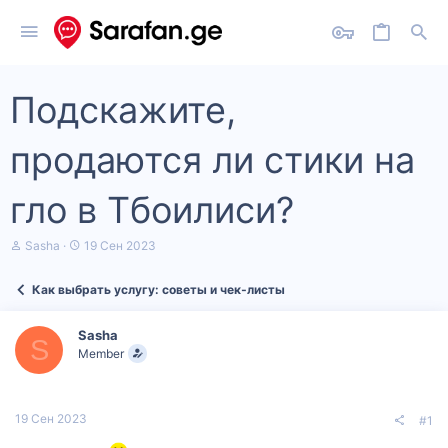
Подскажите,
продаются ли стики на
гло в Тбоилиси?
А
Д
Sasha
19 Сен 2023
в
а
т
т
Как выбрать услугу: советы и чек‑листы
о
а
р
н
т
а
Sasha
е
ч
S
Member
м
а
ы
л
а
19 Сен 2023
#1