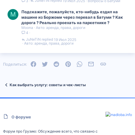
JuNeTiN
19 Июл 2025
Вопросы о Батуми
3
Подскажите, пожалуйста, кто-нибудь ездил на
M
машине из Боржоми через перевал в Батуми ? Как
дорога ? Реально проехать на паркетнике ?
Moona
Авто: аренда, права, дороги
4
JuNeTiN
19 Июл 2025
Авто: аренда, права, дороги
Facebook
Twitter
Reddit
Pinterest
WhatsApp
Электронная почта
Ссылка
Поделиться:
Как выбрать услугу: советы и чек‑листы
О форуме
Форум про Грузию: Обсуждение всего, что связано с