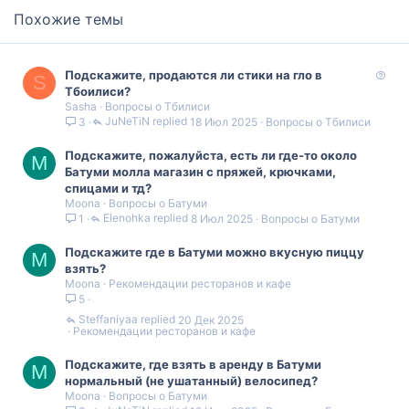
Похожие темы
В
Подскажите, продаются ли стики на гло в
S
о
Тбоилиси?
Sasha
Вопросы о Тбилиси
п
JuNeTiN
18 Июл 2025
Вопросы о Тбилиси
3
р
о
Подскажите, пожалуйста, есть ли где-то около
с
M
Батуми молла магазин с пряжей, крючками,
спицами и тд?
Moona
Вопросы о Батуми
Elenohka
8 Июл 2025
Вопросы о Батуми
1
Подскажите где в Батуми можно вкусную пиццу
M
взять?
Moona
Рекомендации ресторанов и кафе
5
Steffaniyaa
20 Дек 2025
Рекомендации ресторанов и кафе
Подскажите, где взять в аренду в Батуми
M
нормальный (не ушатанный) велосипед?
Moona
Вопросы о Батуми