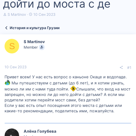
дойти до моста с де
А
Д
S Martinov
10 Сен 2023
в
а
т
т
История и культура Грузии
о
а
р
н
т
а
S Martinov
е
ч
S
Member
м
а
ы
л
а
10 Сен 2023
#1
Привет всем! У нас есть вопрос о каньоне Окаце и водопаде.
Мы путешествуем с детьми (до 6 лет), и я хотим узнать,
можно ли им с нами туда пойти.
Слышали, что вход на мост
запрещен, но можно ли до него дойти с детьми? А если мы
родители хотим перейти мост сами, без детей?
Если у вас есть опыт посещения этого места с детьми или
какие-то рекомендации, поделитесь ими, пожалуйста.
Алëна Голубева