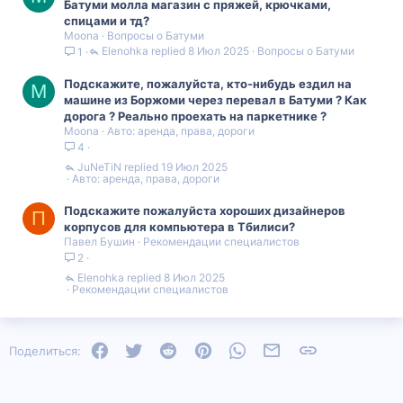
Батуми молла магазин с пряжей, крючками,
спицами и тд?
Moona
Вопросы о Батуми
Elenohka
8 Июл 2025
Вопросы о Батуми
1
Подскажите, пожалуйста, кто-нибудь ездил на
M
машине из Боржоми через перевал в Батуми ? Как
дорога ? Реально проехать на паркетнике ?
Moona
Авто: аренда, права, дороги
4
JuNeTiN
19 Июл 2025
Авто: аренда, права, дороги
Подскажите пожалуйста хороших дизайнеров
П
корпусов для компьютера в Тбилиси?
Павел Бушин
Рекомендации специалистов
2
Elenohka
8 Июл 2025
Рекомендации специалистов
Facebook
Twitter
Reddit
Pinterest
WhatsApp
Электронная почта
Ссылка
Поделиться: