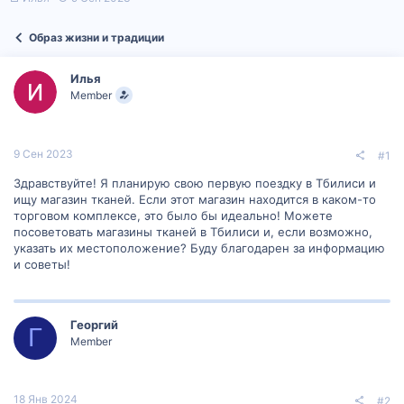
в
а
т
т
Образ жизни и традиции
о
а
р
н
т
а
Илья
е
ч
Member
м
а
ы
л
а
9 Сен 2023
#1
Здравствуйте! Я планирую свою первую поездку в Тбилиси и
ищу магазин тканей. Если этот магазин находится в каком-то
торговом комплексе, это было бы идеально! Можете
посоветовать магазины тканей в Тбилиси и, если возможно,
указать их местоположение? Буду благодарен за информацию
и советы!
Георгий
Г
Member
18 Янв 2024
#2