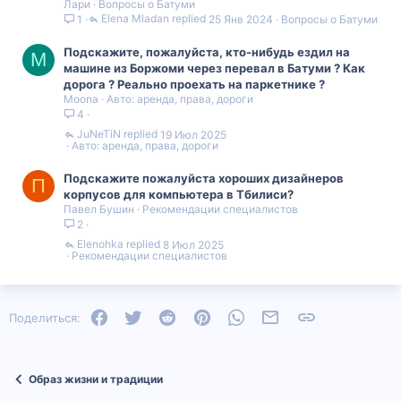
Лари
Вопросы о Батуми
Elena Mladan
25 Янв 2024
Вопросы о Батуми
1
Подскажите, пожалуйста, кто-нибудь ездил на
M
машине из Боржоми через перевал в Батуми ? Как
дорога ? Реально проехать на паркетнике ?
Moona
Авто: аренда, права, дороги
4
JuNeTiN
19 Июл 2025
Авто: аренда, права, дороги
Подскажите пожалуйста хороших дизайнеров
П
корпусов для компьютера в Тбилиси?
Павел Бушин
Рекомендации специалистов
2
Elenohka
8 Июл 2025
Рекомендации специалистов
Facebook
Twitter
Reddit
Pinterest
WhatsApp
Электронная почта
Ссылка
Поделиться:
Образ жизни и традиции