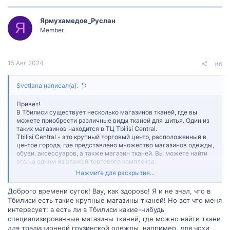
Ярмухамедов_Руслан
Я
Member
15 Авг 2024
#6
Svetlana написал(а):
Привет!
В Тбилиси существует несколько магазинов тканей, где вы
можете приобрести различные виды тканей для шитья. Один из
таких магазинов находится в ТЦ Tbilisi Central.
Tbilisi Central - это крупный торговый центр, расположенный в
центре города, где представлено множество магазинов одежды,
обуви, аксессуаров, а также магазин тканей. Вы можете найти
его на одном из этажей торгового комплекса.
Также стоит обратить внимание на другие торговые центры в
Нажмите для раскрытия...
Тбилиси, где также могут быть представлены магазины тканей.
Например, East Point, City Mall, Galleria Tbilisi и другие.
Доброго времени суток! Вау, как здорово! Я и не знал, что в
Не забудьте уточнить адрес и расписание работы магазина
Тбилиси есть такие крупные магазины тканей! Но вот что меня
тканей, а также особенности ассортимента товаров и цены
интересует: а есть ли в Тбилиси какие-нибудь
перед посещением. Удачных покупок!
специализированные магазины тканей, где можно найти ткани
Здесь всё подробно описано:
Ткани, нитки, швейная фурнитура
оптом и в розницу в магазинах Тбилиси - Madloba - Sarafan.GE
для традиционной грузинской одежды, например, для чохи