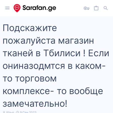
Подскажите
пожалуйста магазин
тканей в Тбилиси ! Если
ониназодмтся в каком-
то торговом
комплексе- то вообще
замечательно!
А
Д
Илья
9 Сен 2023