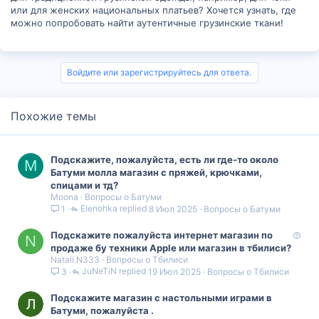
или для женских национальных платьев? Хочется узнать, где
можно попробовать найти аутентичные грузинские ткани!
Войдите или зарегистрируйтесь для ответа.
Похожие темы
Подскажите, пожалуйста, есть ли где-то около
M
Батуми молла магазин с пряжей, крючками,
спицами и тд?
Moona
Вопросы о Батуми
Elenohka
8 Июл 2025
Вопросы о Батуми
1
В
Подскажите пожалуйста интернет магазин по
N
о
продаже бу техники Apple или магазин в тбилиси?
Natali.N333
Вопросы о Тбилиси
п
JuNeTiN
19 Июл 2025
Вопросы о Тбилиси
3
р
о
Подскажите магазин с настольными играми в
с
Батуми, пожалуйста .