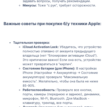
задавать вопросы, получать рекомендации.
Минусы:
Тоже "с рук", требует осторожности.
Важные советы при покупке б/у техники Apple:
Тщательная проверка:
iCloud Activation Lock:
Убедитесь, что устройство
полностью отвязано от аккаунта предыдущего
владельца (нет "блокировки активации iCloud").
Это критически важно! Если она есть, устройство
может превратиться в "кирпич".
Состояние батареи (для iPhone):
В настройках
iPhone (Настройки -> Аккумулятор -> Состояние
аккумулятора) проверьте "Максимальную
емкость". Желательно, чтобы она была не ниже
85-90%.
Работоспособность:
Проверьте все кнопки,
порты, камеры (переднюю и заднюю), динамики,
микрофон, Wi-Fi, Bluetooth. Для MacBook -
клавиатуру, трекпад, все порты.
Дисплей:
Отсутствие битых пикселей, пятен,