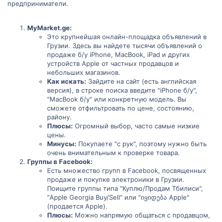
предприниматели.
MyMarket.ge:
Это крупнейшая онлайн-площадка объявлений в
Грузии. Здесь вы найдете тысячи объявлений о
продаже б/у iPhone, MacBook, iPad и других
устройств Apple от частных продавцов и
небольших магазинов.
Как искать:
Зайдите на сайт (есть английская
версия), в строке поиска введите "iPhone б/у",
"MacBook б/у" или конкретную модель. Вы
сможете отфильтровать по цене, состоянию,
району.
Плюсы:
Огромный выбор, часто самые низкие
цены.
Минусы:
Покупаете "с рук", поэтому нужно быть
очень внимательным к проверке товара.
Группы в Facebook:
Есть множество групп в Facebook, посвященных
продаже и покупке электроники в Грузии.
Поищите группы типа "Куплю/Продам Тбилиси",
"Apple Georgia Buy/Sell" или "იყიდება Apple"
(продается Apple).
Плюсы:
Можно напрямую общаться с продавцом,