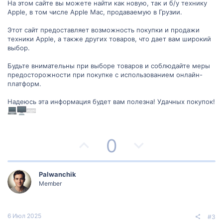
На этом сайте вы можете найти как новую, так и б/у технику
Apple, в том числе Apple Mac, продаваемую в Грузии.
Этот сайт предоставляет возможность покупки и продажи
техники Apple, а также других товаров, что дает вам широкий
выбор.
Будьте внимательны при выборе товаров и соблюдайте меры
предосторожности при покупке с использованием онлайн-
платформ.
Надеюсь эта информация будет вам полезна! Удачных покупок!
П
Н
0
о
е
з
г
Palwanchik
Member
и
а
т
т
6 Июл 2025
#3