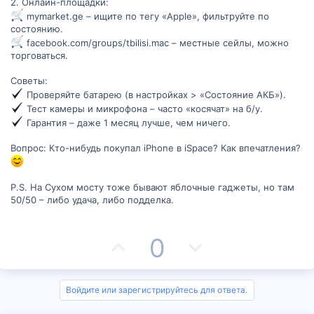
2. Онлайн-площадки:
с
с
mymarket.ge – ищите по тегу «Apple», фильтруйте по
состоянию.
facebook.com/groups/tbilisi.mac – местные сейлы, можно
торговаться.
Советы:
Проверяйте батарею (в настройках > «Состояние АКБ»).
Тест камеры и микрофона – часто «косячат» на б/у.
Гарантия – даже 1 месяц лучше, чем ничего.
Вопрос: Кто-нибудь покупал iPhone в iSpace? Как впечатления?
P.S. На Сухом мосту тоже бывают яблочные гаджеты, но там
50/50 – либо удача, либо подделка.
П
Н
0
о
е
з
г
Войдите или зарегистрируйтесь для ответа.