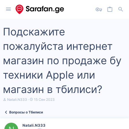
Подскажите
пожалуйста интернет
магазин по продаже бу
техники Apple или
магазин в тбилиси?
А
Д
Natali.N333
15 Сен 2023
в
а
т
т
Вопросы о Тбилиси
о
а
р
н
т
а
Natali.N333
е
ч