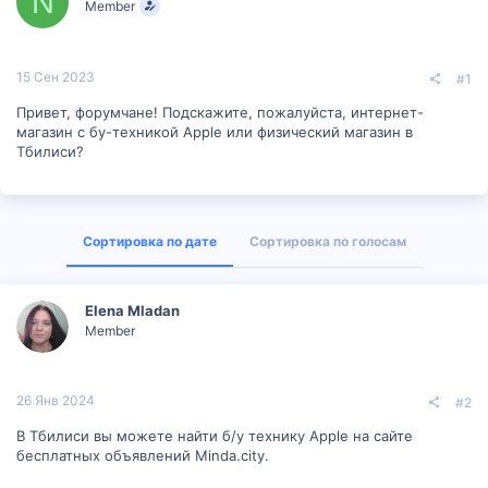
N
Member
м
а
ы
л
а
15 Сен 2023
#1
Привет, форумчане! Подскажите, пожалуйста, интернет-
магазин с бу-техникой Apple или физический магазин в
Тбилиси?
Сортировка по дате
Сортировка по голосам
Elena Mladan
Member
26 Янв 2024
#2
В Тбилиси вы можете найти б/у технику Apple на сайте
бесплатных объявлений Minda.city.