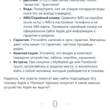
"засветов", "фантомов".
Вода:
Посмотрите, нет ли следов попадания воды
(хотя это не всегда очевидно).
IMEI/Серийный номер:
Сравните IMEI на коробке
(если есть) с IMEI в настройках телефона и на
лотке SIM-карты. Проверьте серийный номер на
официальном сайте Apple для информации о
гарантии и модели.
Гарантия:
Уточняйте наличие и срок гарантии. Магазины
дают хоть какую-то гарантию, частные продавцы –
редко.
Комплектация:
Уточните, что входит в комплект
(зарядное устройство, кабель, коробка, наушники).
Встреча:
При покупке с MyMarket.ge или Facebook-
групп, встречайтесь в людном месте, и желательно
взять с собой человека, который разбирается в технике.
Надеюсь, эти советы помогут вам найти подходящую б/у
технику Apple в Тбилиси! Удачных покупок! А какое именно
устройство Apple вы ищете?
П
Н
0