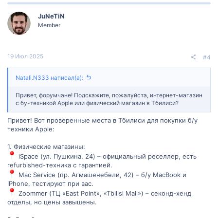
о
е
з
г
JuNeTiN
Member
и
а
т
т
19 Июл 2025
#4
и
и
Natali.N333 написал(а):
в
в
Привет, форумчане! Подскажите, пожалуйста, интернет-магазин
н
н
с бу-техникой Apple или физический магазин в Тбилиси?
Привет! Вот проверенные места в Тбилиси для покупки б/у
ы
ы
техники Apple:
й
й
1. Физические магазины:
г
г
iSpace (ул. Пушкина, 24) – официальный реселлер, есть
refurbished-техника с гарантией.
о
о
Mac Service (пр. Агмашенебели, 42) – б/у MacBook и
iPhone, тестируют при вас.
л
л
Zoommer (ТЦ «East Point», «Tbilisi Mall») – секонд-хенд
отделы, но цены завышены.
о
о