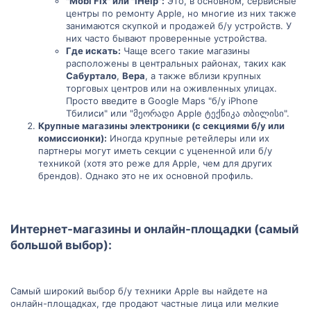
"Mobi Fix" или "iHelp":
Это, в основном, сервисные
центры по ремонту Apple, но многие из них также
занимаются скупкой и продажей б/у устройств. У
них часто бывают проверенные устройства.
Где искать:
Чаще всего такие магазины
расположены в центральных районах, таких как
Сабуртало
,
Вера
, а также вблизи крупных
торговых центров или на оживленных улицах.
Просто введите в Google Maps "б/у iPhone
Тбилиси" или "მეორადი Apple ტექნიკა თბილისი".
Крупные магазины электроники (с секциями б/у или
комиссионки):
Иногда крупные ретейлеры или их
партнеры могут иметь секции с уцененной или б/у
техникой (хотя это реже для Apple, чем для других
брендов). Однако это не их основной профиль.
Интернет-магазины и онлайн-площадки (самый
большой выбор):
Самый широкий выбор б/у техники Apple вы найдете на
онлайн-площадках, где продают частные лица или мелкие