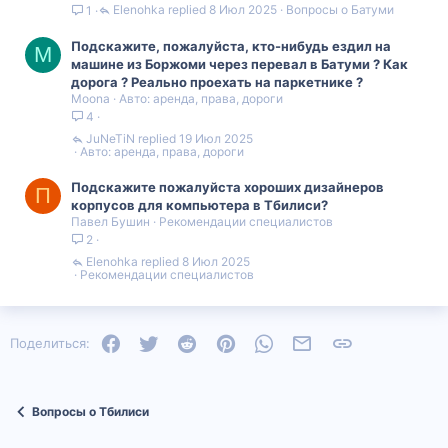
Elenohka
8 Июл 2025
Вопросы о Батуми
1
Подскажите, пожалуйста, кто-нибудь ездил на
M
машине из Боржоми через перевал в Батуми ? Как
дорога ? Реально проехать на паркетнике ?
Moona
Авто: аренда, права, дороги
4
JuNeTiN
19 Июл 2025
Авто: аренда, права, дороги
Подскажите пожалуйста хороших дизайнеров
П
корпусов для компьютера в Тбилиси?
Павел Бушин
Рекомендации специалистов
2
Elenohka
8 Июл 2025
Рекомендации специалистов
Facebook
Twitter
Reddit
Pinterest
WhatsApp
Электронная почта
Ссылка
Поделиться:
Вопросы о Тбилиси