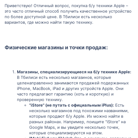
и
и
Приветствую! Отличный вопрос, покупка б/у техники Apple –
это часто отличный способ получить качественное устройство
в
в
по более доступной цене. В Тбилиси есть несколько
вариантов, где можно найти такую технику.
н
н
ы
ы
Физические магазины и точки продаж:
й
й
г
г
о
о
Магазины, специализирующиеся на б/у технике Apple:
В Тбилиси есть несколько магазинов, которые
л
л
целенаправленно занимаются продажей подержанных
iPhone, MacBook, iPad и других устройств Apple. Они
о
о
часто предлагают гарантию (хоть и короткую) и
проверенную технику.
с
с
"iStore" (не путать с официальным iPlus):
Есть
несколько магазинов под похожими названиями,
которые продают б/у Apple. Их можно найти в
разных районах. Например, поищите "iStore" на
Google Maps, и вы увидите несколько точек,
которые специализируются на этом.