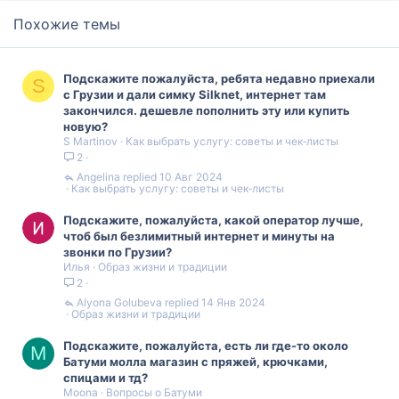
и
а
Похожие темы
т
т
и
и
Подскажите пожалуйста, ребята недавно приехали
S
в
в
с Грузии и дали симку Silknet, интернет там
закончился. дешевле пополнить эту или купить
н
н
новую?
S Martinov
Как выбрать услугу: советы и чек‑листы
2
ы
ы
Angelina
10 Авг 2024
Как выбрать услугу: советы и чек‑листы
й
й
Подскажите, пожалуйста, какой оператор лучше,
г
г
чтоб был безлимитный интернет и минуты на
звонки по Грузии?
о
о
Илья
Образ жизни и традиции
2
л
л
Alyona Golubeva
14 Янв 2024
Образ жизни и традиции
о
о
Подскажите, пожалуйста, есть ли где-то около
M
с
с
Батуми молла магазин с пряжей, крючками,
спицами и тд?
Moona
Вопросы о Батуми