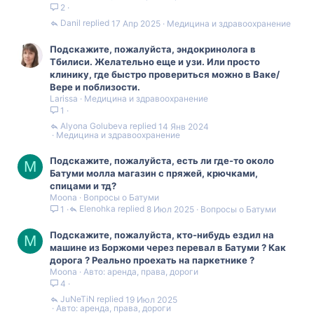
2
Danil
17 Апр 2025
Медицина и здравоохранение
Подскажите, пожалуйста, эндокринолога в
Тбилиси. Желательно еще и узи. Или просто
клинику, где быстро провериться можно в Ваке/
Вере и поблизости.
Larissa
Медицина и здравоохранение
1
Alyona Golubeva
14 Янв 2024
Медицина и здравоохранение
Подскажите, пожалуйста, есть ли где-то около
M
Батуми молла магазин с пряжей, крючками,
спицами и тд?
Moona
Вопросы о Батуми
Elenohka
8 Июл 2025
Вопросы о Батуми
1
Подскажите, пожалуйста, кто-нибудь ездил на
M
машине из Боржоми через перевал в Батуми ? Как
дорога ? Реально проехать на паркетнике ?
Moona
Авто: аренда, права, дороги
4
JuNeTiN
19 Июл 2025
Авто: аренда, права, дороги