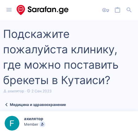
Подскажите
пожалуйста клинику,
где можно поставить
брекеты в Кутаиси?
А
Д
ахилятор
2 Сен 2023
в
а
т
т
Медицина и здравоохранение
о
а
р
н
т
а
ахилятор
е
ч
Member
м
а
ы
л
а