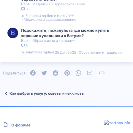
Варя
Медицина и здравоохранение
3
Elenohka
8 Июл 2025
Медицина и здравоохранение
Подскажите, пожалуйста где можно купить
В
хорошие купальники в Батуми?
Варя
Образ жизни и традиции
6
Анатолий
25 Дек 2025
Образ жизни и традиции
Facebook
Twitter
Reddit
Pinterest
WhatsApp
Электронная почта
Ссылка
Поделиться:
Как выбрать услугу: советы и чек‑листы
О форуме