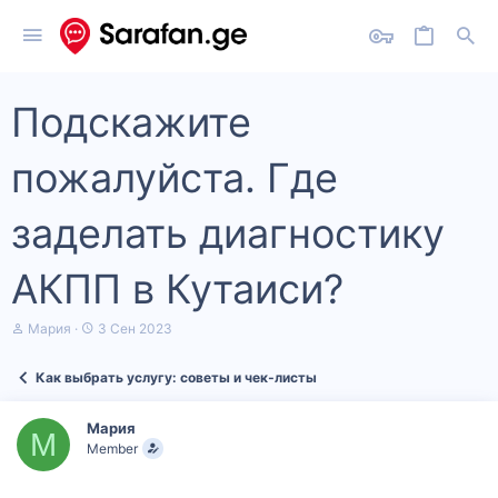
Подскажите
пожалуйста. Где
заделать диагностику
АКПП в Кутаиси?
А
Д
Мария
3 Сен 2023
в
а
т
т
Как выбрать услугу: советы и чек‑листы
о
а
р
н
т
а
Мария
е
ч
М
Member
м
а
ы
л
а