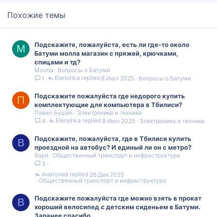
Похожие темы
Подскажите, пожалуйста, есть ли где-то около
M
Батуми молла магазин с пряжей, крючками,
спицами и тд?
Moona
Вопросы о Батуми
Elenohka
8 Июл 2025
Вопросы о Батуми
1
Подскажите пожалуйста где недорого купить
П
комплектующие для компьютера в Тбилиси?
Павел Бушин
Электроника и техника
Elenohka
8 Июл 2025
Электроника и техника
4
Подскажите, пожалуйста, где в Тбилиси купить
В
проездной на автобус? И единый ли он с метро?
Варя
Общественный транспорт и инфраструктура
3
Анатолий
26 Дек 2025
Общественный транспорт и инфраструктура
Подскажите пожалуйста где можно взять в прокат
В
хороший велосипед с детским сиденьем в Батуми.
Заранее спасибо.