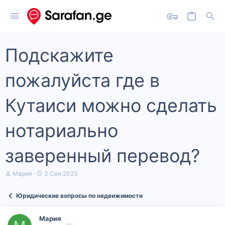
Подскажите
пожалуйста где в
Кутаиси можно сделать
нотариально
заверенный перевод?
А
Д
Мария
3 Сен 2023
в
а
т
т
Юридические вопросы по недвижимости
о
а
р
н
т
а
Мария
е
ч