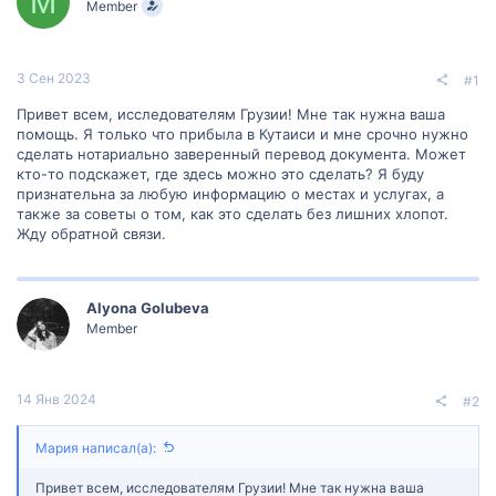
М
Member
м
а
ы
л
а
3 Сен 2023
#1
Привет всем, исследователям Грузии! Мне так нужна ваша
помощь. Я только что прибыла в Кутаиси и мне срочно нужно
сделать нотариально заверенный перевод документа. Может
кто-то подскажет, где здесь можно это сделать? Я буду
признательна за любую информацию о местах и услугах, а
также за советы о том, как это сделать без лишних хлопот.
Жду обратной связи.
Alyona Golubeva
Member
14 Янв 2024
#2
Мария написал(а):
Привет всем, исследователям Грузии! Мне так нужна ваша