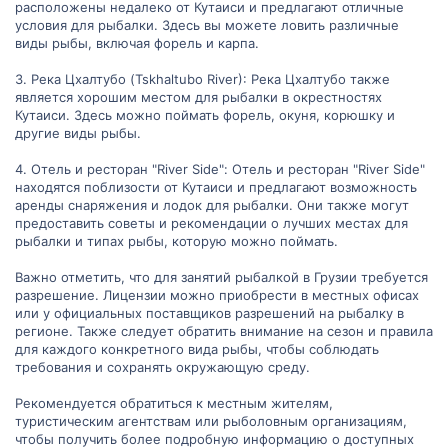
расположены недалеко от Кутаиси и предлагают отличные
условия для рыбалки. Здесь вы можете ловить различные
виды рыбы, включая форель и карпа.
3. Река Цхалтубо (Tskhaltubo River): Река Цхалтубо также
является хорошим местом для рыбалки в окрестностях
Кутаиси. Здесь можно поймать форель, окуня, корюшку и
другие виды рыбы.
4. Отель и ресторан "River Side": Отель и ресторан "River Side"
находятся поблизости от Кутаиси и предлагают возможность
аренды снаряжения и лодок для рыбалки. Они также могут
предоставить советы и рекомендации о лучших местах для
рыбалки и типах рыбы, которую можно поймать.
Важно отметить, что для занятий рыбалкой в Грузии требуется
разрешение. Лицензии можно приобрести в местных офисах
или у официальных поставщиков разрешений на рыбалку в
регионе. Также следует обратить внимание на сезон и правила
для каждого конкретного вида рыбы, чтобы соблюдать
требования и сохранять окружающую среду.
Рекомендуется обратиться к местным жителям,
туристическим агентствам или рыболовным организациям,
чтобы получить более подробную информацию о доступных