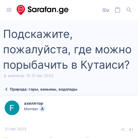
Подскажите,
пожалуйста, где можно
порыбачить в Кутаиси?
А
Д
ахилятор
31 Авг 2023
в
а
т
т
Природа: горы, каньоны, водопады
о
а
р
н
т
а
ахилятор
е
ч
Member
м
а
ы
л
а
31 Авг 2023
#1