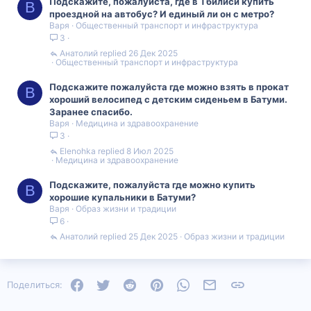
Подскажите, пожалуйста, где в Тбилиси купить
В
проездной на автобус? И единый ли он с метро?
Варя
Общественный транспорт и инфраструктура
3
Анатолий
26 Дек 2025
Общественный транспорт и инфраструктура
Подскажите пожалуйста где можно взять в прокат
В
хороший велосипед с детским сиденьем в Батуми.
Заранее спасибо.
Варя
Медицина и здравоохранение
3
Elenohka
8 Июл 2025
Медицина и здравоохранение
Подскажите, пожалуйста где можно купить
В
хорошие купальники в Батуми?
Варя
Образ жизни и традиции
6
Анатолий
25 Дек 2025
Образ жизни и традиции
Facebook
Twitter
Reddit
Pinterest
WhatsApp
Электронная почта
Ссылка
Поделиться: