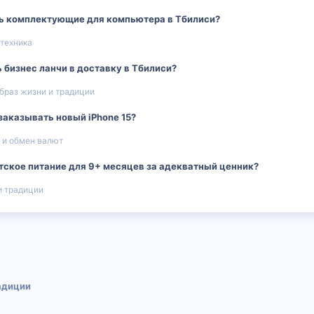
ть комплектующие для компьютера в Тбилиси?
 техника
 бизнес ланчи в доставку в Тбилиси?
браз жизни и традиции
заказывать новый iPhone 15?
 и обмен валют
тское питание для 9+ месяцев за адекватный ценник?
и традиции
 почта
адиции