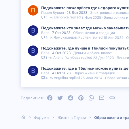
Подскажите пожалуйста где недорого купи
П
Павел Бушин
23 Дек 2023
Электроника и техника
Elenohka
8 Июл 2025
Электроника и
4
Подскажите кто знает где можно заказывать
В
Варя
7 Окт 2023
Образ жизни и традиции
Ярмухамедов_Руслан
15 Авг 2024
О
5
Подскажите, где лучше в Тбилиси покупать/
В
Варя
4 Окт 2023
Деньги и обмен валют
Алëна Голубева
23 Дек 2023
Деньги
1
Подскажите, где в Тбилиси можно купить де
В
Варя
4 Окт 2023
Образ жизни и традиции
Angelina
25 Июл 2024
Образ жизни 
4
Facebook
Twitter
Reddit
Pinterest
WhatsApp
Электронная
Ссылка
Поделиться:
Форумы
Жизнь в Грузии
Образ жизни и тр