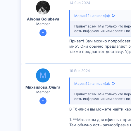
14 Янв 2024
6
Мария12 написал(а):
Alyona Golubeva
Member
Привет всем! Мы только что пер
11 Янв 2024
есть информация или советы по 
390
Привет! Вам можно попробовать
15
мир”. Они обычно предлагают р
также предлагают доставку. Уд
18
19 Янв 2024
М
Мария12 написал(а):
Михайлова_Ольга
Member
Привет всем! Мы только что пер
14 Янв 2024
есть информация или советы по 
598
В Тбилиси вы можете найти кар
51
1. **Магазины для офисных пр
16
Там обычно есть разнообразие 