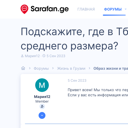
ГЛАВНАЯ
ФОРУМЫ
Подскажите, где в Т
среднего размера?
А
Д
Мария12
5 Сен 2023
в
а
т
т
Форумы
Жизнь в Грузии
Образ жизни и тр
о
а
р
н
т
а
5 Сен 2023
е
ч
м
а
Привет всем! Мы только что пе
ы
л
Если у вас есть информация ил
Мария12
а
Member
4 Сен 2023
50
0