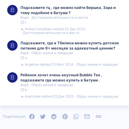
Подскажите тц , где можно найти Бершка, Зара и
В
тому подобное в Батуми ?
Варя
Достопримечательности и места
1
Алëна Голубева
23 Дек 2023
Достопримечательности и места
Подскажите, где в Тбилиси можно купить детское
В
питание для 9+ месяцев за адекватный ценник?
Варя
Образ жизни и традиции
4
Angelina
25 Июл 2024
Образ жизни и традиции
Ребенок хочет очень вкусный Bubble Tea ,
В
подскажите где можно купить в Батуми .
Варя
Образ жизни и традиции
6
Анатолий
25 Дек 2025
Образ жизни и традиции
Facebook
Twitter
Reddit
Pinterest
WhatsApp
Электронная почта
Ссылка
Поделиться: