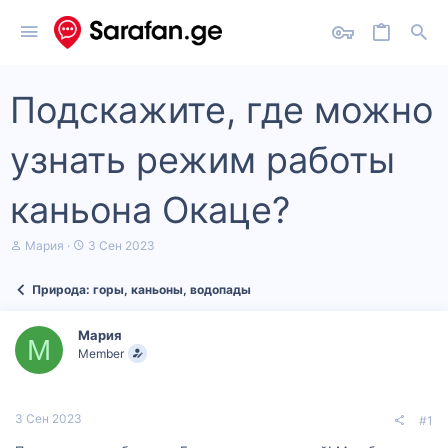
Подскажите, где можно
узнать режим работы
каньона Окаце?
А
Д
Мария
3 Сен 2023
в
а
т
т
Природа: горы, каньоны, водопады
о
а
р
н
т
а
Мария
е
ч
М
Member
м
а
ы
л
а
3 Сен 2023
#1