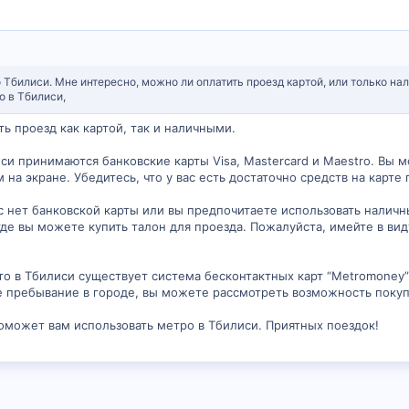
о Тбилиси. Мне интересно, можно ли оплатить проезд картой, или только н
о в Тбилиси,
ь проезд как картой, так и наличными.
иси принимаются банковские карты Visa, Mastercard и Maestro. Вы 
 на экране. Убедитесь, что у вас есть достаточно средств на карт
ас нет банковской карты или вы предпочитаете использовать налич
где вы можете купить талон для проезда. Пожалуйста, имейте в ви
что в Тбилиси существует система бесконтактных карт “Metromoney”
 пребывание в городе, вы можете рассмотреть возможность покупк
оможет вам использовать метро в Тбилиси. Приятных поездок!