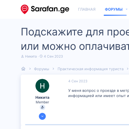
ГЛАВНАЯ
ФОРУМЫ
Подскажите для про
или можно оплачиват
А
Д
Никита
4 Сен 2023
в
а
т
т
Форумы
Практическая информация туриста
о
а
р
н
т
а
4 Сен 2023
е
ч
м
а
У меня вопрос о проезде в мет
ы
л
информацией или имеет опыт и
Никита
а
Member
3 Сен 2023
50
1