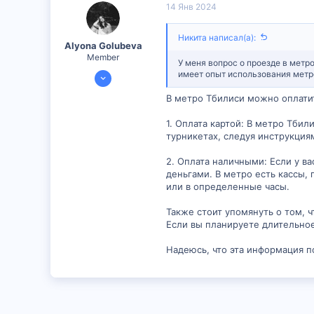
14 Янв 2024
6
Никита написал(а):
Alyona Golubeva
Member
У меня вопрос о проезде в метр
11 Янв 2024
имеет опыт использования метр
390
В метро Тбилиси можно оплатит
15
1. Оплата картой: В метро Тбил
18
турникетах, следуя инструкциям
2. Оплата наличными: Если у в
деньгами. В метро есть кассы, 
или в определенные часы.
Также стоит упомянуть о том, 
Если вы планируете длительное
Надеюсь, что эта информация п