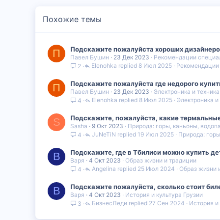
Похожие темы
Подскажите пожалуйста хороших дизайнеро
П
Павел Бушин
23 Дек 2023
Рекомендации специа
Elenohka
8 Июл 2025
Рекомендации
2
Подскажите пожалуйста где недорого купи
П
Павел Бушин
23 Дек 2023
Электроника и техника
Elenohka
8 Июл 2025
Электроника и
4
Подскажите, пожалуйста, какие термальные
S
Sasha
9 Окт 2023
Природа: горы, каньоны, водоп
JuNeTiN
19 Июл 2025
Природа: горы
4
Подскажите, где в Тбилиси можно купить де
В
Варя
4 Окт 2023
Образ жизни и традиции
Angelina
25 Июл 2024
Образ жизни 
4
Подскажите пожалуйста, сколько стоит биле
В
Варя
4 Окт 2023
История и культура Грузии
БизнесЛеди
27 Сен 2024
История и
3