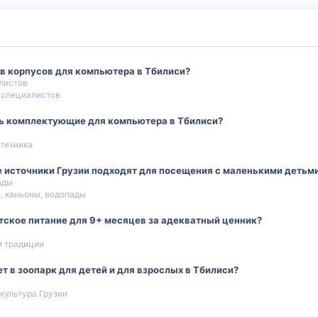
в корпусов для компьютера в Тбилиси?
листов
 специалистов
ть комплектующие для компьютера в Тбилиси?
 техника
 источники Грузии подходят для посещения с маленькими детьм
ады
, каньоны, водопады
тское питание для 9+ месяцев за адекватный ценник?
и традиции
т в зоопарк для детей и для взрослых в Тбилиси?
 культура Грузии