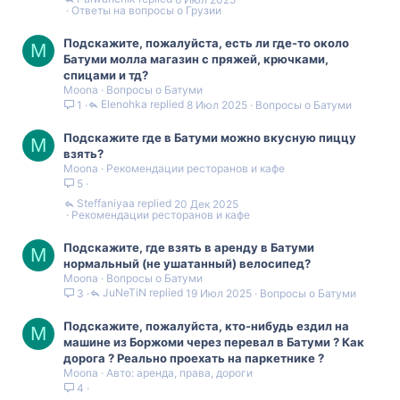
Ответы на вопросы о Грузии
Подскажите, пожалуйста, есть ли где-то около
M
Батуми молла магазин с пряжей, крючками,
спицами и тд?
Moona
Вопросы о Батуми
Elenohka
8 Июл 2025
Вопросы о Батуми
1
Подскажите где в Батуми можно вкусную пиццу
M
взять?
Moona
Рекомендации ресторанов и кафе
5
Steffaniyaa
20 Дек 2025
Рекомендации ресторанов и кафе
Подскажите, где взять в аренду в Батуми
M
нормальный (не ушатанный) велосипед?
Moona
Вопросы о Батуми
JuNeTiN
19 Июл 2025
Вопросы о Батуми
3
Подскажите, пожалуйста, кто-нибудь ездил на
M
машине из Боржоми через перевал в Батуми ? Как
дорога ? Реально проехать на паркетнике ?
Moona
Авто: аренда, права, дороги
4