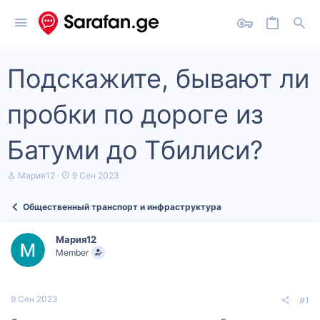
Подскажите, бывают ли
пробки по дороге из
Батуми до Тбилиси?
А
Д
Мария12
9 Сен 2023
в
а
т
т
Общественный транспорт и инфраструктура
о
а
р
н
т
а
Мария12
е
ч
Member
м
а
ы
л
а
9 Сен 2023
#1