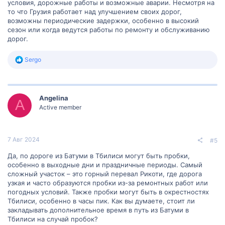
условия, дорожные работы и возможные аварии. Несмотря на
то что Грузия работает над улучшением своих дорог,
возможны периодические задержки, особенно в высокий
сезон или когда ведутся работы по ремонту и обслуживанию
дорог.
Р
Sergo
е
а
к
ц
Angelina
и
A
и
Active member
:
7 Авг 2024
#5
Да, по дороге из Батуми в Тбилиси могут быть пробки,
особенно в выходные дни и праздничные периоды. Самый
сложный участок – это горный перевал Рикоти, где дорога
узкая и часто образуются пробки из-за ремонтных работ или
погодных условий. Также пробки могут быть в окрестностях
Тбилиси, особенно в часы пик. Как вы думаете, стоит ли
закладывать дополнительное время в путь из Батуми в
Тбилиси на случай пробок?