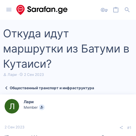
Откуда идут
маршрутки из Батуми в
Кутаиси?
А
Д
Лари
2 Сен 2023
в
а
т
т
Общественный транспорт и инфраструктура
о
а
р
н
т
а
Лари
е
ч
Member
м
а
ы
л
а
2 Сен 2023
#1