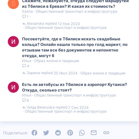
Скажите, пожалуйста, откуда следуют маршрутки
S
из Тбилиси в Ереван? И какая их стоимость?
Sasha
Общественный транспорт и инфраструктура
1
Alexandra
12 Ноя 2023
Общественный транспорт и инфраструктура
Посоветуйте, где в Тбилиси искать свадебные
кольца? Онлайн нашла только про голд маркет, по
отзывам там все без документов и непонятно
откуда, могут б
Илья
Образ жизни и традиции
4
Зарина
20 Июл 2024
Образ жизни и традиции
Есть ли автобусы из Тбилиси в аэропорт Кутаиси?
Откуда, сколько стоят?
Илья
Общественный транспорт и инфраструктура
6
Volga.Belaruska
7 Сен 2024
Общественный транспорт и инфраструктура
Facebook
Twitter
Reddit
Pinterest
WhatsApp
Электронная почта
Ссылка
Поделиться: