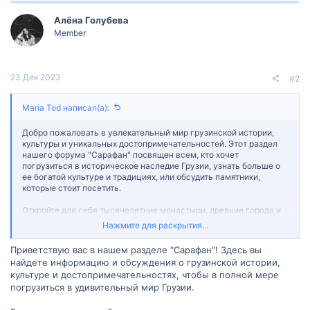
ц
Алëна Голубева
и
и
Member
:
23 Дек 2023
#2
Maria Tod написал(а):
Добро пожаловать в увлекательный мир грузинской истории,
культуры и уникальных достопримечательностей. Этот раздел
нашего форума "Сарафан" посвящен всем, кто хочет
погрузиться в историческое наследие Грузии, узнать больше о
ее богатой культуре и традициях, или обсудить памятники,
которые стоит посетить.
Откройте для себя тысячелетние монастыри, древние города и
удивительные естественные пейзажи. Обменивайтесь советами
Нажмите для раскрытия...
о музеях, которые стоит посетить, и праздниках, которые
необходимо увидеть. Узнайте больше о народном искусстве,
Приветствую вас в нашем разделе "Сарафан"! Здесь вы
музыке, танцах и грузинской кухне.
найдете информацию и обсуждения о грузинской истории,
культуре и достопримечательностях, чтобы в полной мере
В этом разделе вы можете задавать вопросы, делиться своими
погрузиться в удивительный мир Грузии.
знаниями и переживаниями, а также находить
единомышленников. Помогите другим участникам форума
раскрыть всю глубину и богатство грузинской культуры и