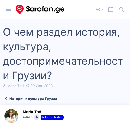
О чем раздел история,
культура,
достопримечательност
и Грузии?
А
Д
Maria Tod
20 Июн 2023
в
а
т
т
История и культура Грузии
о
а
р
н
т
а
Maria Tod
е
ч
Admin
Administrator
м
а
ы
л
а