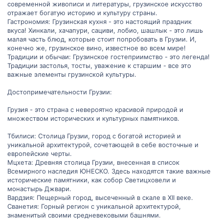
современной живописи и литературы, грузинское искусство
отражает богатую историю и культуру страны.
Гастрономия: Грузинская кухня - это настоящий праздник
вкуса! Хинкали, хачапури, сациви, лобио, шашлык - это лишь
малая часть блюд, которые стоит попробовать в Грузии. И,
конечно же, грузинское вино, известное во всем мире!
Традиции и обычаи: Грузинское гостеприимство - это легенда!
Традиции застолья, тосты, уважение к старшим - все это
важные элементы грузинской культуры.
Достопримечательности Грузии:
Грузия - это страна с невероятно красивой природой и
множеством исторических и культурных памятников.
Тбилиси: Столица Грузии, город с богатой историей и
уникальной архитектурой, сочетающей в себе восточные и
европейские черты.
Мцхета: Древняя столица Грузии, внесенная в список
Всемирного наследия ЮНЕСКО. Здесь находятся такие важные
исторические памятники, как собор Светицховели и
монастырь Джвари.
Вардзия: Пещерный город, высеченный в скале в XII веке.
Сванетия: Горный регион с уникальной архитектурой,
знаменитый своими средневековыми башнями.