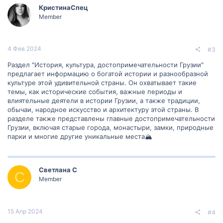
ц
КристинаСпец
и
и
Member
:
4 Фев 2024
#3
Раздел "История, культура, достопримечательности Грузии"
предлагает информацию о богатой истории и разнообразной
культуре этой удивительной страны. Он охватывает такие
темы, как исторические события, важные периоды и
влиятельные деятели в истории Грузии, а также традиции,
обычаи, народное искусство и архитектуру этой страны. В
разделе также представлены главные достопримечательности
Грузии, включая старые города, монастыри, замки, природные
парки и многие другие уникальные места🏔
Светлана С
С
Member
15 Апр 2024
#4