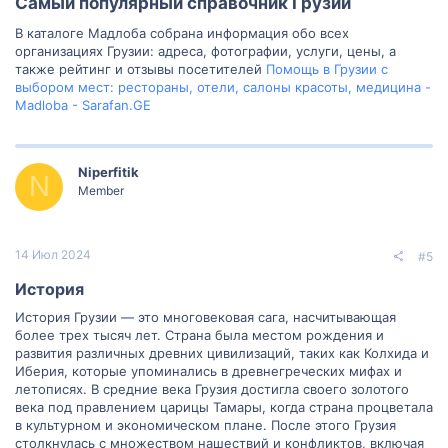
Самый популярный справочник Грузии​
В каталоге Мадлоба собрана информация обо всех
организациях Грузии: адреса, фотографии, услуги, цены, а
также рейтинг и отзывы посетителей
Помощь в Грузии с
выбором мест: рестораны, отели, салоны красоты, медицина -
Madloba - Sarafan.GE
Niperfitik
N
Member
14 Июл 2024
#5
История​
История Грузии — это многовековая сага, насчитывающая
более трех тысяч лет. Страна была местом рождения и
развития различных древних цивилизаций, таких как Колхида и
Иберия, которые упоминались в древнегреческих мифах и
летописях. В средние века Грузия достигла своего золотого
века под правлением царицы Тамары, когда страна процветала
в культурном и экономическом плане. После этого Грузия
столкнулась с множеством нашествий и конфликтов, включая