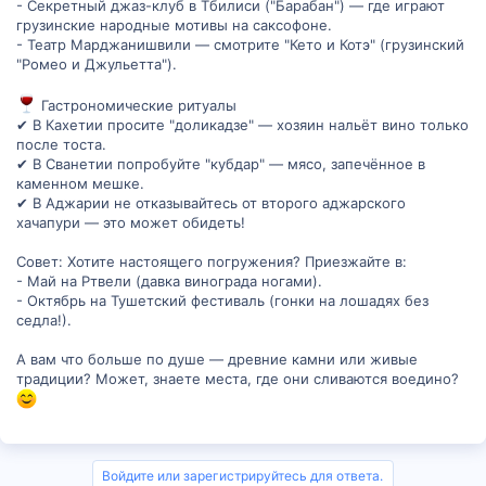
- Секретный джаз-клуб в Тбилиси ("Барабан") — где играют
грузинские народные мотивы на саксофоне.
- Театр Марджанишвили — смотрите "Кето и Котэ" (грузинский
"Ромео и Джульетта").
Гастрономические ритуалы
✔ В Кахетии просите "доликадзе" — хозяин нальёт вино только
после тоста.
✔ В Сванетии попробуйте "кубдар" — мясо, запечённое в
каменном мешке.
✔ В Аджарии не отказывайтесь от второго аджарского
хачапури — это может обидеть!
Совет: Хотите настоящего погружения? Приезжайте в:
- Май на Ртвели (давка винограда ногами).
- Октябрь на Тушетский фестиваль (гонки на лошадях без
седла!).
А вам что больше по душе — древние камни или живые
традиции? Может, знаете места, где они сливаются воедино?
Войдите или зарегистрируйтесь для ответа.