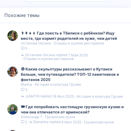
Похожие темы
👨‍👩‍👧‍👦 Где поесть в Тбилиси с ребёнком? Ищу
места, где кормят родителей не хуже, чем детей
Остапова Оксана
Отзывы и оценки ресторанов
0
Остапова Оксана
7 Май 2026
Отзывы и оценки ресторанов
🧭 Какие скульптуры рассказывают о Кутаиси
больше, чем путеводители? ТОП-12 памятников и
фонтанов 2025
Marina
История и культура Грузии
3
JuNeTiN
18 Июл 2025
История и культура Грузии
🍽️ Где попробовать настоящую грузинскую кухню и
чем она отличается от армянской?
Александр Т
Грузинская кухня
Elenohka
8 Июл 2025
Грузинская кухня
2