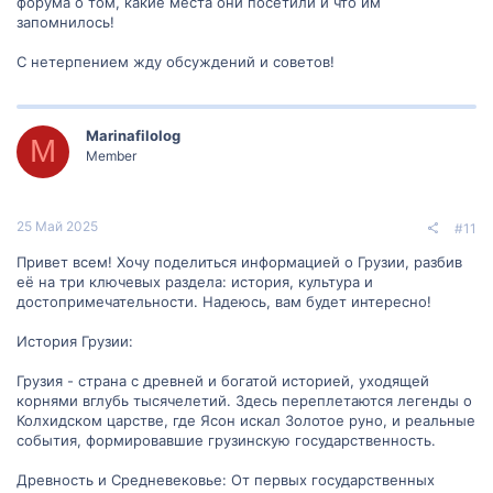
форума о том, какие места они посетили и что им
запомнилось!
С нетерпением жду обсуждений и советов!
Marinafilolog
M
Member
25 Май 2025
#11
Привет всем! Хочу поделиться информацией о Грузии, разбив
её на три ключевых раздела: история, культура и
достопримечательности. Надеюсь, вам будет интересно!
История Грузии:
Грузия - страна с древней и богатой историей, уходящей
корнями вглубь тысячелетий. Здесь переплетаются легенды о
Колхидском царстве, где Ясон искал Золотое руно, и реальные
события, формировавшие грузинскую государственность.
Древность и Средневековье: От первых государственных