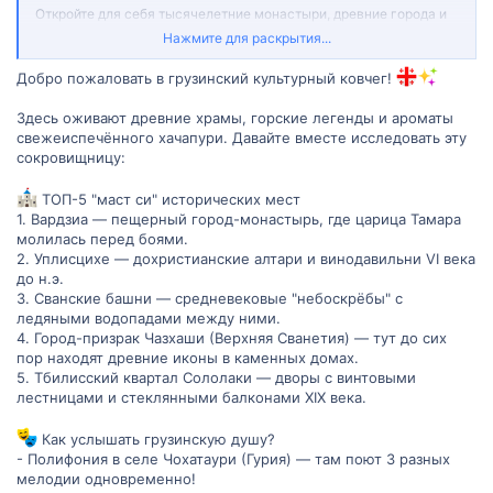
Откройте для себя тысячелетние монастыри, древние города и
удивительные естественные пейзажи. Обменивайтесь советами
Нажмите для раскрытия...
о музеях, которые стоит посетить, и праздниках, которые
необходимо увидеть. Узнайте больше о народном искусстве,
Добро пожаловать в грузинский культурный ковчег!
музыке, танцах и грузинской кухне.
Здесь оживают древние храмы, горские легенды и ароматы
В этом разделе вы можете задавать вопросы, делиться своими
знаниями и переживаниями, а также находить
свежеиспечённого хачапури. Давайте вместе исследовать эту
единомышленников. Помогите другим участникам форума
сокровищницу:
раскрыть всю глубину и богатство грузинской культуры и
истории.
ТОП-5 "маст си" исторических мест
1. Вардзиа — пещерный город-монастырь, где царица Тамара
молилась перед боями.
2. Уплисцихе — дохристианские алтари и винодавильни VI века
до н.э.
3. Сванские башни — средневековые "небоскрёбы" с
ледяными водопадами между ними.
4. Город-призрак Чазхаши (Верхняя Сванетия) — тут до сих
пор находят древние иконы в каменных домах.
5. Тбилисский квартал Сололаки — дворы с винтовыми
лестницами и стеклянными балконами XIX века.
Как услышать грузинскую душу?
- Полифония в селе Чохатаури (Гурия) — там поют 3 разных
мелодии одновременно!