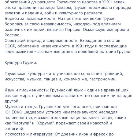
образований до расцвета Грузинского царства в XI-XIII веках,
эпохи правления царицы Тамары, Грузия переживала периоды
взлетов и падений, войн и культурного расцвета.
Борьба за независимость: На протяжении веков Грузия
боролась за свою независимость, находясь под влиянием
различных империй, включая Персию, Османскую империю и
Россию.
Советский период и современность: Вхождение в состав
СССР, обретение независимости в 1991 году и последующие
годы развития - это важные этапы в новейшей истории Грузии.
Культура Грузии:
Грузинская культура - это уникальное сочетание традиций,
искусства, музыки, танцев и, конечно же, гастрономии.
Язык и письменность: Грузинский язык - один из древнейших
языков мира, с уникальным алфавитом, не похожим ни на один
другой.
Музыка и танцы: Грузинское многоголосье, признанное
ЮНЕСКО шедевром устного нематериального наследия
человечества, и зажигательные национальные танцы, такие
как "Картули" и "Хоруми", поражают своей красотой и
энергией.
Искусство и литература: От древних икон и фресок до