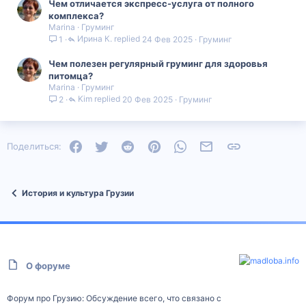
Чем отличается экспресс-услуга от полного
комплекса?
Marina
Груминг
Ирина К.
24 Фев 2025
Груминг
1
Чем полезен регулярный груминг для здоровья
питомца?
Marina
Груминг
Kim
20 Фев 2025
Груминг
2
Facebook
Twitter
Reddit
Pinterest
WhatsApp
Электронная почта
Ссылка
Поделиться:
История и культура Грузии
О форуме
Форум про Грузию: Обсуждение всего, что связано с