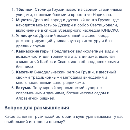
Тбилиси
: Столица Грузии известна своими старинными
улицами, серными банями и крепостью Нарикала.
Мцхета
: Древний город и духовный центр Грузии, где
находятся монастырь Джвари и собор Светицховели,
включенные в список Всемирного наследия ЮНЕСКО.
Уплисцихе
: Древний высеченный в скале город,
демонстрирующий уникальную архитектуру и быт
древних грузин.
Кавказские горы
: Предлагают великолепные виды и
возможности для треккинга и альпинизма, включая
знаменитый Казбек и Сванетию с её средневековыми
башнями.
Кахетия
: Винодельческий регион Грузии, известный
своими традиционными методами виноделия и
многочисленными виноградниками.
Батуми
: Популярный черноморский курорт с
современными зданиями, ботаническим садом и
Алфавитной башней.
Вопрос для размышления​
Какие аспекты грузинской истории и культуры вызывают у вас
наибольший интерес и почему?