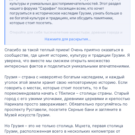
культуры и уникальных достопримечательностей. Этот раздел
нашего форума "Сарафан" посвящен всем, кто хочет
погрузиться в историческое наследие Грузии, узнать больше о
ее богатой культуре и традициях, или обсудить памятники,
которые стоит посетить.
Откройте для себя тысячелетние монастыри, древние города и
удивительные естественные пейзажи. Обменивайтесь советами
Нажмите для раскрытия...
о музеях, которые стоит посетить, и праздниках, которые
необходимо увидеть. Узнайте больше о народном искусстве,
Спасибо за такой теплый прием! Очень приятно оказаться в
музыке, танцах и грузинской кухне.
сообществе, где ценят историю, культуру и традиции Грузии. Я
уверена, что вместе мы сможем открыть множество
В этом разделе вы можете задавать вопросы, делиться своими
интересных фактов и поделиться уникальными впечатлениями.
знаниями и переживаниями, а также находить
единомышленников. Помогите другим участникам форума
раскрыть всю глубину и богатство грузинской культуры и
Грузия – страна с невероятно богатым наследием, и каждый
истории.
уголок этой земли хранит свою неповторимую историю. Если
говорить о местах, которые стоит посетить, то я бы
порекомендовала начать с Тбилиси – столицы страны. Старый
город с его узкими улочками, древними церквями и крепостью
Нарикала просто завораживает. Обязательно прогуляйтесь по
проспекту Руставели, посетите Серные бани и загляните в
Музей искусств Грузии.
Но Грузия – это не только столица. Мцхета, первая столица
Грузии, расположенная всего в нескольких километрах от