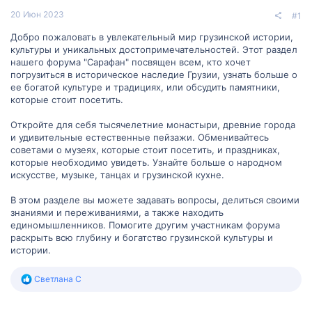
20 Июн 2023
#1
Добро пожаловать в увлекательный мир грузинской истории,
культуры и уникальных достопримечательностей. Этот раздел
нашего форума "Сарафан" посвящен всем, кто хочет
погрузиться в историческое наследие Грузии, узнать больше о
ее богатой культуре и традициях, или обсудить памятники,
которые стоит посетить.
Откройте для себя тысячелетние монастыри, древние города
и удивительные естественные пейзажи. Обменивайтесь
советами о музеях, которые стоит посетить, и праздниках,
которые необходимо увидеть. Узнайте больше о народном
искусстве, музыке, танцах и грузинской кухне.
В этом разделе вы можете задавать вопросы, делиться своими
знаниями и переживаниями, а также находить
единомышленников. Помогите другим участникам форума
раскрыть всю глубину и богатство грузинской культуры и
истории.
Р
Светлана С
е
а
к