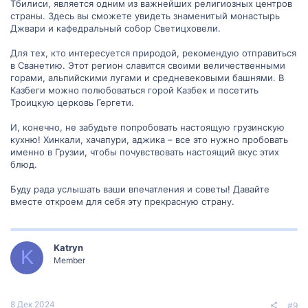
Тбилиси, является одним из важнейших религиозных центров
страны. Здесь вы сможете увидеть знаменитый монастырь
Джвари и кафедральный собор Светицховели.
Для тех, кто интересуется природой, рекомендую отправиться
в Сванетию. Этот регион славится своими величественными
горами, альпийскими лугами и средневековыми башнями. В
Казбеги можно полюбоваться горой Казбек и посетить
Троицкую церковь Гергети.
И, конечно, не забудьте попробовать настоящую грузинскую
кухню! Хинкали, хачапури, аджика – все это нужно пробовать
именно в Грузии, чтобы почувствовать настоящий вкус этих
блюд.
Буду рада услышать ваши впечатления и советы! Давайте
вместе откроем для себя эту прекрасную страну.
Katryn
K
Member
8 Дек 2024
#9