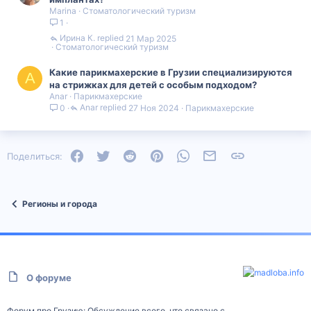
Marina
Стоматологический туризм
1
Ирина К.
21 Мар 2025
Стоматологический туризм
Какие парикмахерские в Грузии специализируются
A
на стрижках для детей с особым подходом?
Anar
Парикмахерские
Anar
27 Ноя 2024
Парикмахерские
0
Facebook
Twitter
Reddit
Pinterest
WhatsApp
Электронная почта
Ссылка
Поделиться:
Регионы и города
О форуме
Форум про Грузию: Обсуждение всего, что связано с