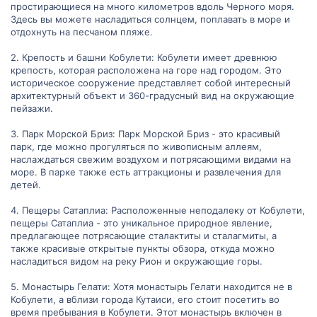
простирающиеся на много километров вдоль Черного моря.
Здесь вы можете насладиться солнцем, поплавать в море и
отдохнуть на песчаном пляже.
2. Крепость и башни Кобулети: Кобулети имеет древнюю
крепость, которая расположена на горе над городом. Это
историческое сооружение представляет собой интересный
архитектурный объект и 360-градусный вид на окружающие
пейзажи.
3. Парк Морской Бриз: Парк Морской Бриз - это красивый
парк, где можно прогуляться по живописным аллеям,
наслаждаться свежим воздухом и потрясающими видами на
море. В парке также есть аттракционы и развлечения для
детей.
4. Пещеры Сатаплиа: Расположенные неподалеку от Кобулети,
пещеры Сатаплиа - это уникальное природное явление,
предлагающее потрясающие сталактиты и сталагмиты, а
также красивые открытые пункты обзора, откуда можно
насладиться видом на реку Рион и окружающие горы.
5. Монастырь Гелати: Хотя монастырь Гелати находится не в
Кобулети, а вблизи города Кутаиси, его стоит посетить во
время пребывания в Кобулети. Этот монастырь включен в