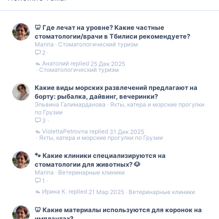
🦷 Где лечат на уровне? Какие частные
стоматологии/врачи в Тбилиси рекомендуете?
Marina
Стоматологический туризм
2
Анатолий
25 Дек 2025
Стоматологический туризм
Какие виды морских развлечений предлагают на
борту: рыбалка, дайвинг, вечеринки?
Эльвина Галимарданова
Яхты, катера и морские прогулки
по Грузии
3
ViolettaPetrovna
31 Дек 2025
Яхты, катера и морские прогулки по Грузии
🐾 Какие клиники специализируются на
стоматологии для животных? 🐶
Marina
Ветеринарные клиники
1
Ирина К.
21 Мар 2025
Ветеринарные клиники
🦷 Какие материалы используются для коронок на
имплантах?