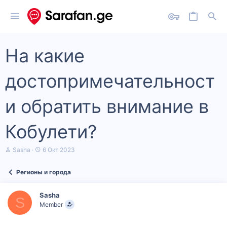
На какие
достопримечательност
и обратить внимание в
Кобулети?
А
Д
Sasha
6 Окт 2023
в
а
т
т
Регионы и города
о
а
р
н
т
а
Sasha
е
ч
S
Member
м
а
ы
л
а