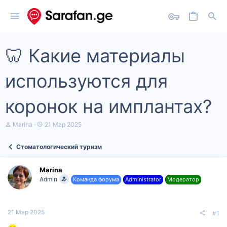
🦷 Какие материалы
используются для
коронок на имплантах?
А
Д
Marina
21 Мар 2025
в
а
т
т
Стоматологический туризм
о
а
р
н
т
а
Marina
е
ч
Admin
Команда форума
Administrator
Модератор
м
а
ы
л
а
21 Мар 2025
#1