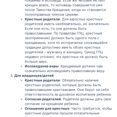
покаяние и исповедь. Если же человек не был
крещен вовсе, то исповедь совершается уже
после Таинства Крещения, когда он становится
полноправным членом Церкви.
Крестные родители
: Для взрослых крестных
родителей иметь необязательно, но желательно.
Если они есть, то они должны быть
православными. По правилам ГПЦ, крестный
(восприемник) должен быть одного пола с
крещаемым, хотя по исторически сложившейся
традиции допустимо иметь обоих крестных
родителей – мужчину и женщину. Синод ГПЦ
недавно уточнил, что крестных не должно быть
больше двух.
Исповедание веры
: Крещаемый должен сам
сознательно исповедовать православную веру.
Для младенцев/детей
:
Крестные родители
: Обязательно наличие
крестных родителей, которые должны быть
православными христианами. Они берут на себя
ответственность за духовное воспитание ребенка.
Согласие родителей
: Родители должны дать свое
согласие на крещение ребенка.
Оглашение для крестных
: Часто требуется, чтобы
крестные родители прошли огласительные