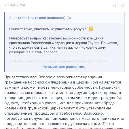
20 Янв 2024
#2
Анастасия Крутикова написал(а):
Приветствую, уважаемые участники форума!
Интересует вопрос касательно возможности крещения
гражданина Российской Федерации в церкви Грузии. Понимаю,
что это может быть деликатная тема, но я искренне хочу
разобраться в этом вопросе.
Есть ли какие-то особые церковные правила или правила,
которые регламентируют такие вопросы? Может ли гражданин
Нажмите для раскрытия...
РФ пройти обряд крещения в грузинской церкви? Если да, то
какие процедуры и документы могут быть необходимы для
Приветствую вас! Вопрос о возможности крещения
этого?
гражданина Российской Федерации в церкви Грузии является
важным и может иметь некоторые особенности. Грузинская
Также буду благодарна за любые советы и рекомендации от тех,
православная церковь, как и многие другие церкви, проводит
кто имел такой опыт или обладал знаниями в этой области.
крещение для всех желающих, в том числе и для граждан РФ.
Однако, необходимо учесть, что для прохождения обряда
Заранее благодарю за вашу помощь и понимание!
крещения в грузинской церкви могут быть установлены
определенные процедуры и требования. Возможно,
потребуется получение приглашения от местного прихода или
предварительное согласование с духовным лицом. Также
могут быть потребованы определенные документы, такие как