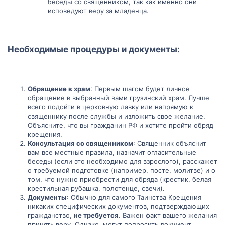
беседы со священником, так как именно они
исповедуют веру за младенца.
Необходимые процедуры и документы:​
Обращение в храм
: Первым шагом будет личное
обращение в выбранный вами грузинский храм. Лучше
всего подойти в церковную лавку или напрямую к
священнику после службы и изложить свое желание.
Объясните, что вы гражданин РФ и хотите пройти обряд
крещения.
Консультация со священником
: Священник объяснит
вам все местные правила, назначит огласительные
беседы (если это необходимо для взрослого), расскажет
о требуемой подготовке (например, посте, молитве) и о
том, что нужно приобрести для обряда (крестик, белая
крестильная рубашка, полотенце, свечи).
Документы
: Обычно для самого Таинства Крещения
никаких специфических документов, подтверждающих
гражданство,
не требуется
. Важен факт вашего желания
принять веру. Однако, могут попросить документ,