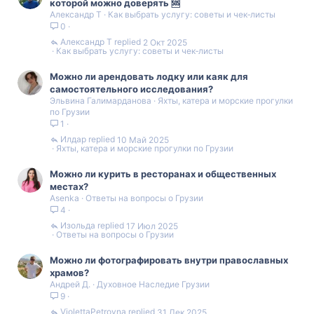
которой можно доверять 🆘
Александр Т
Как выбрать услугу: советы и чек‑листы
0
Александр Т
2 Окт 2025
Как выбрать услугу: советы и чек‑листы
Можно ли арендовать лодку или каяк для
самостоятельного исследования?
Эльвина Галимарданова
Яхты, катера и морские прогулки
по Грузии
1
Илдар
10 Май 2025
Яхты, катера и морские прогулки по Грузии
Можно ли курить в ресторанах и общественных
местах?
Asenka
Ответы на вопросы о Грузии
4
Изольда
17 Июл 2025
Ответы на вопросы о Грузии
Можно ли фотографировать внутри православных
храмов?
Андрей Д.
Духовное Наследие Грузии
9
ViolettaPetrovna
31 Дек 2025