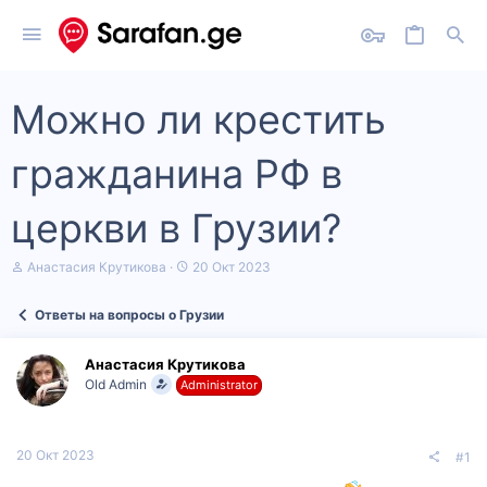
Можно ли крестить
гражданина РФ в
церкви в Грузии?
А
Д
Анастасия Крутикова
20 Окт 2023
в
а
т
т
Ответы на вопросы о Грузии
о
а
р
н
т
а
Анастасия Крутикова
е
ч
Old Admin
Administrator
м
а
ы
л
а
20 Окт 2023
#1