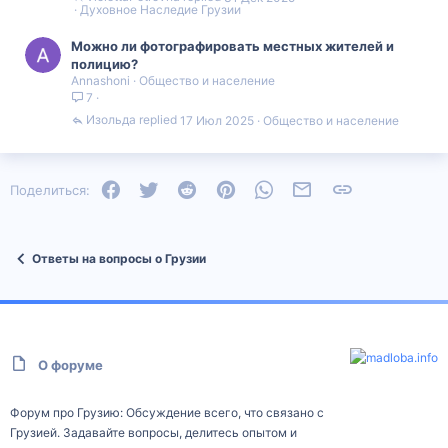
Духовное Наследие Грузии
Можно ли фотографировать местных жителей и
полицию?
Annashoni
Общество и население
7
Изольда
17 Июл 2025
Общество и население
Facebook
Twitter
Reddit
Pinterest
WhatsApp
Электронная почта
Ссылка
Поделиться:
Ответы на вопросы о Грузии
О форуме
Форум про Грузию: Обсуждение всего, что связано с
Грузией. Задавайте вопросы, делитесь опытом и