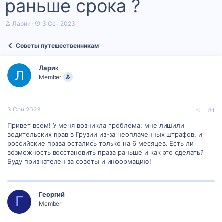
раньше срока ?
А
Д
Ларик
3 Сен 2023
в
а
т
т
Советы путешественникам
о
а
р
н
т
а
Ларик
е
ч
Member
м
а
ы
л
а
3 Сен 2023
#1
Привет всем! У меня возникла проблема: мне лишили
водительских прав в Грузии из-за неоплаченных штрафов, и
российские права остались только на 6 месяцев. Есть ли
возможность восстановить права раньше и как это сделать?
Буду признателен за советы и информацию!
Георгий
Г
Member